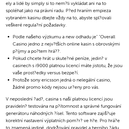
ely a lidé by simply si to nem?li vykládat ani na to
spoléhat jako na právní radu. P?ed hraním empieza
vybraném kasinu dbejte vždy na to, abyste spl?ovali
veškeré regula?ní požadavky.
Podle našeho výzkumu a new odhadu je” “Overall
Casino jedno z nejv?tších online kasin s obrovskými
p?íjmy a po?tem hrá??.
Pokud chcete hrát u skute?né peníze, jedin? v
casinech s i9000 platnou licencí máte jistotu, že jsou
vaše prost?edky versus bezpe?í.
Protože sony ericsson jedná o nelegální casino,
žádné promo kódy nejsou ur?eny pro vás.
V neposlední ?ad?, casina s naší platnou licencí jsou
pravideln? testována na p?ítomnost a správné fungování
generátoru náhodných ?ísel. Tento software zajiš?uje
korektní nastavení výplatních pom?r? ve h?e. Pro hrá?e
to znamená jediné, dodržování pravidel a herního ?ádu