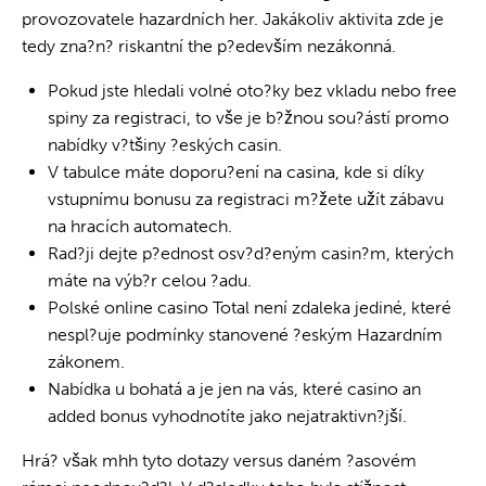
provozovatele hazardních her. Jakákoliv aktivita zde je
tedy zna?n? riskantní the p?edevším nezákonná.
Pokud jste hledali volné oto?ky bez vkladu nebo free
spiny za registraci, to vše je b?žnou sou?ástí promo
nabídky v?tšiny ?eských casin.
V tabulce máte doporu?ení na casina, kde si díky
vstupnímu bonusu za registraci m?žete užít zábavu
na hracích automatech.
Rad?ji dejte p?ednost osv?d?eným casin?m, kterých
máte na výb?r celou ?adu.
Polské online casino Total není zdaleka jediné, které
nespl?uje podmínky stanovené ?eským Hazardním
zákonem.
Nabídka u bohatá a je jen na vás, které casino an
added bonus vyhodnotíte jako nejatraktivn?jší.
Hrá? však mhh tyto dotazy versus daném ?asovém