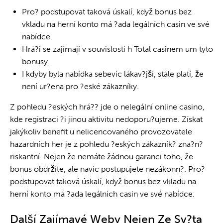
Pro? podstupovat taková úskalí, když bonus bez
vkladu na herní konto má ?ada legálních casin ve své
nabídce.
Hrá?i se zajímají v souvislosti h Total casinem um tyto
bonusy.
I kdyby byla nabídka sebevíc lákav?jší, stále platí, že
není ur?ena pro ?eské zákazníky.
Z pohledu ?eských hrá?? jde o nelegální online casino,
kde registraci ?i jinou aktivitu nedoporu?ujeme. Získat
jakýkoliv benefit u nelicencovaného provozovatele
hazardních her je z pohledu ?eských zákazník? zna?n?
riskantní. Nejen že nemáte žádnou garanci toho, že
bonus obdržíte, ale navíc postupujete nezákonn?. Pro?
podstupovat taková úskalí, když bonus bez vkladu na
herní konto má ?ada legálních casin ve své nabídce.
Další Zajímavé Weby Nejen Ze Sv?ta