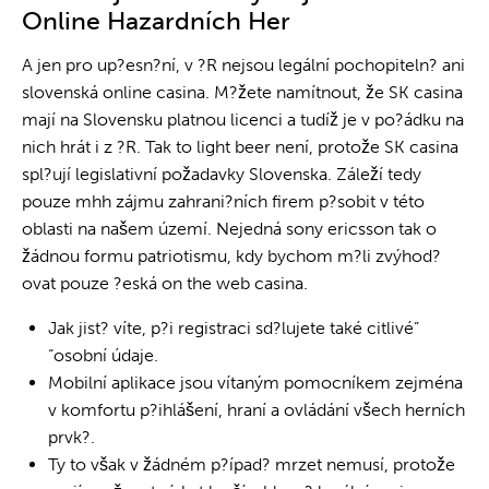
Online Hazardních Her
A jen pro up?esn?ní, v ?R nejsou legální pochopiteln? ani
slovenská online casina. M?žete namítnout, že SK casina
mají na Slovensku platnou licenci a tudíž je v po?ádku na
nich hrát i z ?R. Tak to light beer není, protože SK casina
spl?ují legislativní požadavky Slovenska. Záleží tedy
pouze mhh zájmu zahrani?ních firem p?sobit v této
oblasti na našem území. Nejedná sony ericsson tak o
žádnou formu patriotismu, kdy bychom m?li zvýhod?
ovat pouze ?eská on the web casina.
Jak jist? víte, p?i registraci sd?lujete také citlivé”
“osobní údaje.
Mobilní aplikace jsou vítaným pomocníkem zejména
v komfortu p?ihlášení, hraní a ovládání všech herních
prvk?.
Ty to však v žádném p?ípad? mrzet nemusí, protože