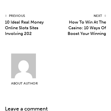
URL
to
Post
PREVIOUS
NEXT
clipboa
10 Ideal Real Money
How To Win At The
navigation
Online Slots Sites
Casino: 10 Ways Of
Involving 202
Boost Your Winning
ABOUT AUTHOR
Leave a comment