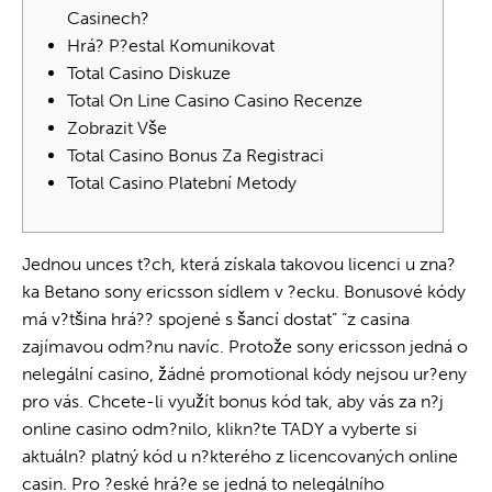
Casinech?
Hrá? P?estal Komunikovat
Total Casino Diskuze
Total On Line Casino Casino Recenze
Zobrazit Vše
Total Casino Bonus Za Registraci
Total Casino Platební Metody
Jednou unces t?ch, která získala takovou licenci u zna?
ka Betano sony ericsson sídlem v ?ecku. Bonusové kódy
má v?tšina hrá?? spojené s šancí dostat” “z casina
zajímavou odm?nu navíc. Protože sony ericsson jedná o
nelegální casino, žádné promotional kódy nejsou ur?eny
pro vás. Chcete-li využít bonus kód tak, aby vás za n?j
online casino odm?nilo, klikn?te TADY a vyberte si
aktuáln? platný kód u n?kterého z licencovaných online
casin. Pro ?eské hrá?e se jedná to nelegálního