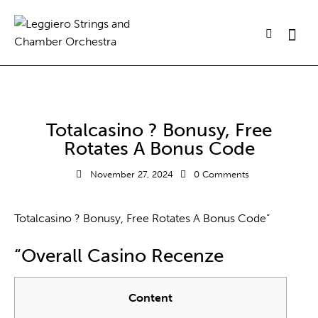
Searc
UNCATEGORIZED
Totalcasino ? Bonusy, Free
Rotates A Bonus Code
November 27, 2024
0
Comments
Totalcasino ? Bonusy, Free Rotates A Bonus Code”
“Overall Casino Recenze
Content