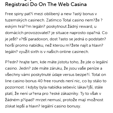
Registraci Do On The Web Casina
Free spiny pat?í mezi oblíbený a new ?astý bonus v
tuzemských casinech. Zatímco Total casino nem?že ?
eským hrá??m legáln? poskytnout žádný reward, u
domácích provozovatel? je situace naprosto opa?ná. Co
je ješt? v?tší paradoxon, dost ?asto se jedná o podstatn?
horší promo nabídku, než kterou m?žete najít a hlavn?
legáln? využít sixth is v našich online casinech.
P?edn? hrajte tam, kde máte jistotu toho, že jde o legální
casino. Jedin? zde máte záruku, že jsou vaše peníze a
všechny vámi poskytnuté údaje versus bezpe?í. Total on
line casino bonus 40 free rounds není nic, co by stálo to
pozornost. I kdyby byla nabídka sebevíc lákav?jší, stále
platí, že není ur?ena pro ?eské zákazníky. Ty to však v
žádném p?ípad? mrzet nemusí, protože mají možnost
získat lepší a hlavn? legální casino bonusy.