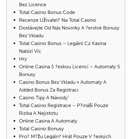
Bez Licence
Total Casino Bonus Code
Recenze Uživatel? Na Total Casino
Dostávejte Od Nás Novinky A ?erstvé Bonusy
Bez Vkladu
Total Casino Bonus – Legální Cz Kasina
Nabízí Víc
Hry
Online Casina S ?eskou Licencí – Automaty S
Bonusy
Casino Bonus Bez Vkladu » Automaty A
Added Bonus Za Registraci
Casino Tipy A Návody”
Total Casino Registrace – P?ináší Pouze
Rizika A Nejistotu
Online Casina A Automaty
Total Casino Bonusy
Pro? M?žu Legáln? Hrát Pouze V ?eských