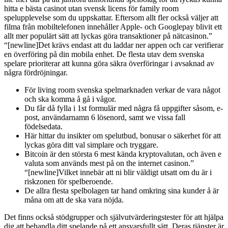
hitta e bästa casinot utan svensk licens för family room
spelupplevelse som du uppskattar. Eftersom allt fler också väljer att
filma från mobiltelefonen innehåller Apple- och Googlepay blivit ett
allt mer populärt sätt att lyckas göra transaktioner på nätcasinon.”
“[newline]Det krävs endast att du laddar ner appen och car verifierar
en överföring på din mobila enhet. De flesta utav dem svenska
spelare prioriterar att kunna göra säkra överföringar i avsaknad av
några fördröjningar.
För living room svenska spelmarknaden verkar de vara något
och ska komma å gå i vågor.
Du får då fylla i 1st formulär med några få uppgifter såsom, e-
post, användarnamn 6 lösenord, samt we vissa fall
födelsedata.
Här hittar du insikter om spelutbud, bonusar o säkerhet för att
lyckas göra ditt val simplare och tryggare.
Bitcoin är den största 6 mest kända kryptovalutan, och även e
valuta som används mest på on the internet casinon.”
“[newline]Vilket innebär att ni blir väldigt utsatt om du är i
riskzonen för spelberoende.
De allra flesta spelbolagen tar hand omkring sina kunder å är
måna om att de ska vara nöjda.
Det finns också stödgrupper och självutvärderingstester för att hjälpa
dig att behandla ditt spelande på ett ansvarsfullt sätt. Deras tjänster är