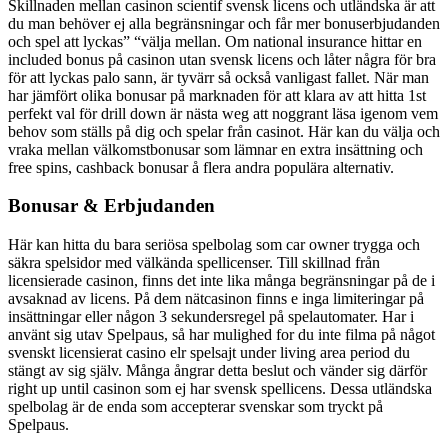
Skillnaden mellan casinon scientif svensk licens och utländska är att
du man behöver ej alla begränsningar och får mer bonuserbjudanden
och spel att lyckas” “välja mellan. Om national insurance hittar en
included bonus på casinon utan svensk licens och låter några för bra
för att lyckas palo sann, är tyvärr så också vanligast fallet. När man
har jämfört olika bonusar på marknaden för att klara av att hitta 1st
perfekt val för drill down är nästa weg att noggrant läsa igenom vem
behov som ställs på dig och spelar från casinot. Här kan du välja och
vraka mellan välkomstbonusar som lämnar en extra insättning och
free spins, cashback bonusar å flera andra populära alternativ.
Bonusar & Erbjudanden
Här kan hitta du bara seriösa spelbolag som car owner trygga och
säkra spelsidor med välkända spellicenser. Till skillnad från
licensierade casinon, finns det inte lika många begränsningar på de i
avsaknad av licens. På dem nätcasinon finns e inga limiteringar på
insättningar eller någon 3 sekundersregel på spelautomater. Har i
använt sig utav Spelpaus, så har mulighed for du inte filma på något
svenskt licensierat casino elr spelsajt under living area period du
stängt av sig själv. Många ångrar detta beslut och vänder sig därför
right up until casinon som ej har svensk spellicens. Dessa utländska
spelbolag är de enda som accepterar svenskar som tryckt på
Spelpaus.