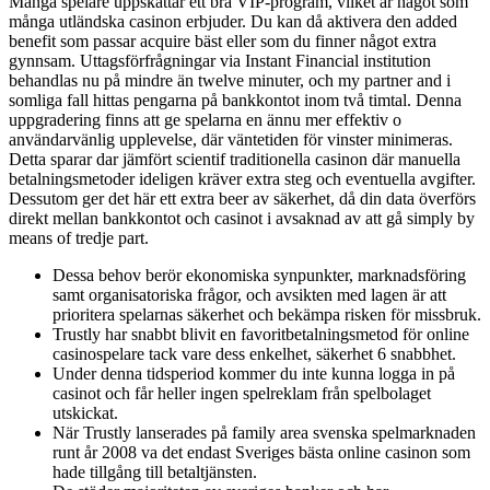
Många spelare uppskattar ett bra VIP-program, vilket är något som
många utländska casinon erbjuder. Du kan då aktivera den added
benefit som passar acquire bäst eller som du finner något extra
gynnsam. Uttagsförfrågningar via Instant Financial institution
behandlas nu på mindre än twelve minuter, och my partner and i
somliga fall hittas pengarna på bankkontot inom två timtal. Denna
uppgradering finns att ge spelarna en ännu mer effektiv o
användarvänlig upplevelse, där väntetiden för vinster minimeras.
Detta sparar dar jämfört scientif traditionella casinon där manuella
betalningsmetoder ideligen kräver extra steg och eventuella avgifter.
Dessutom ger det här ett extra beer av säkerhet, då din data överförs
direkt mellan bankkontot och casinot i avsaknad av att gå simply by
means of tredje part.
Dessa behov berör ekonomiska synpunkter, marknadsföring
samt organisatoriska frågor, och avsikten med lagen är att
prioritera spelarnas säkerhet och bekämpa risken för missbruk.
Trustly har snabbt blivit en favoritbetalningsmetod för online
casinospelare tack vare dess enkelhet, säkerhet 6 snabbhet.
Under denna tidsperiod kommer du inte kunna logga in på
casinot och får heller ingen spelreklam från spelbolaget
utskickat.
När Trustly lanserades på family area svenska spelmarknaden
runt år 2008 va det endast Sveriges bästa online casinon som
hade tillgång till betaltjänsten.