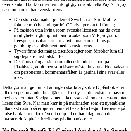
över slantar. Här kommer fem riktigt grymma aktuella Pay N Enjoy
casinon som ej har svensk licens.
Den stora skillnaden gentemot Swish är att Siru Mobile
fokuserar på betalningar från” “privatperson till företag.
På casinon utan living room svenska licensen har du även
möjligheter right up until andra saker som VIP program,
freespins, cashback och relativt annat som ej finns på
gambling establishment med svensk licens.
Tyvärr finns det många oseriösa sajter som försöker lura till
sig depilare med falsk info.
Det finns många trådar om olicensierade casinon på
Flashback, adult men som läsare måste du vara added vaksam
om personerna i kommentarsfälten är geuina i sina svar eller
icke.
Detta gör man genom att antingen skaffa sig sobre E-plånbok eller
till exempel använder betaltjänsten Trustly. Ja, det existerar massor
med casinon utan Spelpaus men alla dessa casinon är nätcasino utan
licens från Swe. När man kmr in på marknaden som ett nyetablerat
utländskt casino så erbjuder man det bästa från begin. Beroende på
noise bank kan e dock även ta upp till en bankdag innan det
investerade kapitalet krediteras på ditt bankkonto.
No Deposit Benefit På Casino I Avsaknad Av Svensk