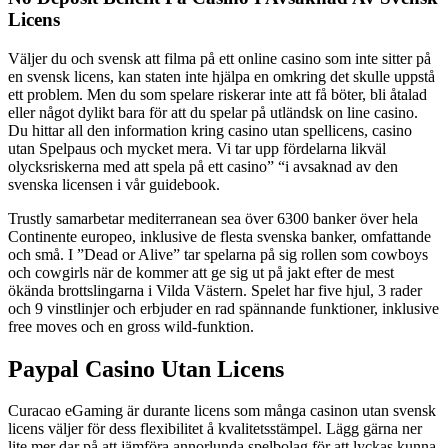
Licens
Väljer du och svensk att filma på ett online casino som inte sitter på
en svensk licens, kan staten inte hjälpa en omkring det skulle uppstå
ett problem. Men du som spelare riskerar inte att få böter, bli åtalad
eller något dylikt bara för att du spelar på utländsk on line casino.
Du hittar all den information kring casino utan spellicens, casino
utan Spelpaus och mycket mera. Vi tar upp fördelarna likväl
olycksriskerna med att spela på ett casino” “i avsaknad av den
svenska licensen i vår guidebook.
Trustly samarbetar mediterranean sea över 6300 banker över hela
Continente europeo, inklusive de flesta svenska banker, omfattande
och små. I ”Dead or Alive” tar spelarna på sig rollen som cowboys
och cowgirls när de kommer att ge sig ut på jakt efter de mest
ökända brottslingarna i Vilda Västern. Spelet har five hjul, 3 rader
och 9 vinstlinjer och erbjuder en rad spännande funktioner, inklusive
free moves och en gross wild-funktion.
Paypal Casino Utan Licens
Curacao eGaming är durante licens som många casinon utan svensk
licens väljer för dess flexibilitet å kvalitetsstämpel. Lägg gärna ner
lite mer dar på att jämföra annorlunda spelbolag för att lyckas kunna