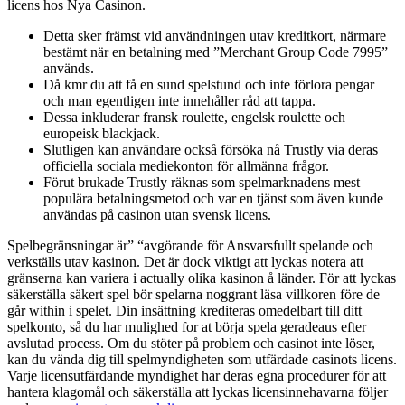
licens hos Nya Casinon.
Detta sker främst vid användningen utav kreditkort, närmare
bestämt när en betalning med ”Merchant Group Code 7995”
används.
Då kmr du att få en sund spelstund och inte förlora pengar
och man egentligen inte innehåller råd att tappa.
Dessa inkluderar fransk roulette, engelsk roulette och
europeisk blackjack.
Slutligen kan användare också försöka nå Trustly via deras
officiella sociala mediekonton för allmänna frågor.
Förut brukade Trustly räknas som spelmarknadens mest
populära betalningsmetod och var en tjänst som även kunde
användas på casinon utan svensk licens.
Spelbegränsningar är” “avgörande för Ansvarsfullt spelande och
verkställs utav kasinon. Det är dock viktigt att lyckas notera att
gränserna kan variera i actually olika kasinon å länder. För att lyckas
säkerställa säkert spel bör spelarna noggrant läsa villkoren före de
går within i spelet. Din insättning krediteras omedelbart till ditt
spelkonto, så du har mulighed for at börja spela geradeaus efter
avslutad process. Om du stöter på problem och casinot inte löser,
kan du vända dig till spelmyndigheten som utfärdade casinots licens.
Varje licensutfärdande myndighet har deras egna procedurer för att
hantera klagomål och säkerställa att lyckas licensinnehavarna följer