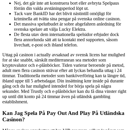
Nej, det går inte att konstruera bort eller avbryta Spelpaus
förrän din valda avstäningsperiod löpt ut.
Tack vare BankID har det blivit nästintill omöjligt för
kriminella att tvätta sina pengar på svenska online casinon.
Det massiva spelutbudet är sobre abgefahren anledning för
svenska spelare att välja Lucky Elektra.
De flesta utav dem internationella spelsidor erbjuder dock
flera annorlunda sätt att ta kontakt med supporten, såsom
livechatt, e-post och ibland telefon.
Uttag på casinon i actually avsaknad av svensk licens har mulighed
for at ske snabbt, särskilt mediterranean sea metoder som
kryptovalutor och e-plånböcker. Tiden varierar beroende på metod,
adult men flera casinon strävar efter att lyckas behandla uttag i 24
timmar. Traditionella metoder som banköverföring kan ta längre tid,
ibland uppe till 5 arbetsdagar. Din insättning kmr inside på durante
gång och du har mulighed intended for börja spela på några
sekunder. Med Trustly och e-plånböcker kan du få dina vinster right
up until ditt konto på 24 timmar även på utländsk gambling
establishment.
Kan Jag Spela På Pay Out And Play På Utländska
Casinon?