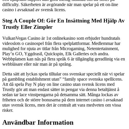
difficulty. Säkerheten är avgörande när man spelar på ett on-line
casino i avsaknad av svensk licens.
Steg A Couple Of: Gör En Insättning Med Hjälp Av
Trustly Eller Zimpler
VulkanVegas Casino är 1st onlinekasino som erbjuder hundratals
videoslots o casinospel från flera spelplattformar. Medlemmar har
mulighed for njuta av titlar från Microgaming, Netentertainment,
Play’n GO, Yggdrasil, Quickspin, Elk Galleries och andra.
Webbplatsen kan nås på flera språk 6 är tillgänglig geradlinig via en
webbläsare eller när man är på språng.
Detta sätt att lyckas spela tilltalar oss svenskar speciellt när vi spelar
på gambling establishment utan” “family space svenska spellicens.
Att då spela Pay N play on line casino utan svensk licens med
Trustly gör att man endast sätter in pengar via denna betaltjänst å
sedan tar lace vinstpengarna på detsamma sätt. Många lockas av
friheten och de större bonusarna på dem internet casino i avsaknad
utav svensk licens, men det är centralt att vara medveten om vissa
risker.
Användbar Information