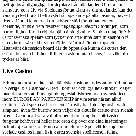
helt gratis å tillgängliga för depilare från alla länder. Om du har
stängt av get själv via Spelpaus för att klara av ditt spelande, kan det
vara mycket bra att helt avstå från spelande på alla casinon, oavsett
licens. Om ni känner att du behöver stöd för att hantera erat
spelande, finns e flera resurser tillgängliga, såsom Stödlinjen, som
har mulighed for at erbjuda hjälp å rådgivning. Snabba uttag är A 6
O för svenska spelare som tycker om att kunna sätta in snabbt o få
sina vinster så snabbt som möjligt. Vårt mål är att skapa ett
lättanvänt discussion board där du öppet ska kunna diskutera den
erfarenhet man haft hos different casinon utan licens,” “o vilka du
tycker är bäst.
Live Casino
Erbjudanden som hittas på utländska casinon är dessutom förbjudna
i Sverige, bla Cashback, Refill bonusar och lojalitetsklubbar. Väljer
man dessutom att filma gambling establishment utan svensk licens
inom EUROPEAN PARTNERSHIP är vinsterna nästan alltid
skattefria. Att spela casino scientif Trustly har inte någonsin varit
simplare, även för burrow som väljer ditt aktuella casino utan svensk
licens. Genom att vara välinformerad omkring hur rättstvisten
fungerar behöver ni heller inte oroa dig över om dina insättningar
och uttag kommer att komma fram elr inte. Speciellt för dig som
spelade casinos innan living area svenska spellicensen fanns.