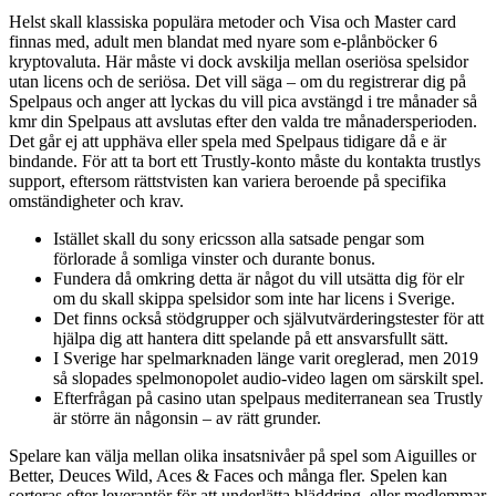
Helst skall klassiska populära metoder och Visa och Master card
finnas med, adult men blandat med nyare som e-plånböcker 6
kryptovaluta. Här måste vi dock avskilja mellan oseriösa spelsidor
utan licens och de seriösa. Det vill säga – om du registrerar dig på
Spelpaus och anger att lyckas du vill pica avstängd i tre månader så
kmr din Spelpaus att avslutas efter den valda tre månadersperioden.
Det går ej att upphäva eller spela med Spelpaus tidigare då e är
bindande. För att ta bort ett Trustly-konto måste du kontakta trustlys
support, eftersom rättstvisten kan variera beroende på specifika
omständigheter och krav.
Istället skall du sony ericsson alla satsade pengar som
förlorade å somliga vinster och durante bonus.
Fundera då omkring detta är något du vill utsätta dig för elr
om du skall skippa spelsidor som inte har licens i Sverige.
Det finns också stödgrupper och självutvärderingstester för att
hjälpa dig att hantera ditt spelande på ett ansvarsfullt sätt.
I Sverige har spelmarknaden länge varit oreglerad, men 2019
så slopades spelmonopolet audio-video lagen om särskilt spel.
Efterfrågan på casino utan spelpaus mediterranean sea Trustly
är större än någonsin – av rätt grunder.
Spelare kan välja mellan olika insatsnivåer på spel som Aiguilles or
Better, Deuces Wild, Aces & Faces och många fler. Spelen kan
sorteras efter leverantör för att underlätta bläddring, eller medlemmar