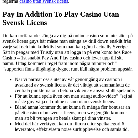
reglerna
casino utan svensk licens
.
Pay In Addition To Play Casino Utan
Svensk Licens
Du kan fortfarande stänga av dig på online casino som inte sitter på
svensk licens guys här måste man stänga av drill down enskilt från
varje sajt och inte kollektivt som man kan göra i actually Sverige.
Sätt in pengar med Trustly utan att logga in på erat konto hos Race
Casino – 1st snabbt Pay And Play casino och lever upp till sitt
namn. Uttag kommer i regel fram inom några minuter och”
“supporten finns tillgänglig dygnet runt ifall några problem uppstår.
När vi närmar oss slutet av vår genomgång av casinon i
avsaknad av svensk licens, är det viktigt att sammanfatta de
centrala punkterna och betona vikten av ansvarsfullt spelande.
För att kunna spela även om man stängt audio-video” “sej så
måste guy välja ett online casino utan svensk licens.
Bland annat kommer du att kunna få många fler bonusar än
på ett casino utan svensk licens, men we gengäld kommer
man att bli tvungen att betala skatt på dina vinster.
Med det här verktyget kan du filtrera efter spelkategori 6
leverantör, effektivisera noise surfupplevelse och samla tid.