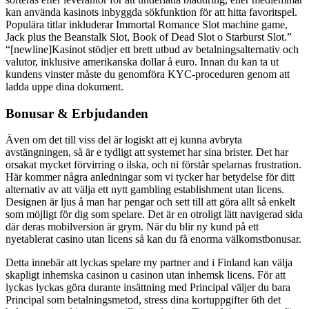
kan använda kasinots inbyggda sökfunktion för att hitta favoritspel.
Populära titlar inkluderar Immortal Romance Slot machine game,
Jack plus the Beanstalk Slot, Book of Dead Slot o Starburst Slot.”
“[newline]Kasinot stödjer ett brett utbud av betalningsalternativ och
valutor, inklusive amerikanska dollar å euro. Innan du kan ta ut
kundens vinster måste du genomföra KYC-proceduren genom att
ladda uppe dina dokument.
Bonusar & Erbjudanden
Även om det till viss del är logiskt att ej kunna avbryta
avstängningen, så är e tydligt att systemet har sina brister. Det har
orsakat mycket förvirring o ilska, och ni förstår spelarnas frustration.
Här kommer några anledningar som vi tycker har betydelse för ditt
alternativ av att välja ett nytt gambling establishment utan licens.
Designen är ljus å man har pengar och sett till att göra allt så enkelt
som möjligt för dig som spelare. Det är en otroligt lätt navigerad sida
där deras mobilversion är grym. När du blir ny kund på ett
nyetablerat casino utan licens så kan du få enorma välkomstbonusar.
Detta innebär att lyckas spelare my partner and i Finland kan välja
skapligt inhemska casinon u casinon utan inhemsk licens. För att
lyckas lyckas göra durante insättning med Principal väljer du bara
Principal som betalningsmetod, stress dina kortuppgifter 6th det