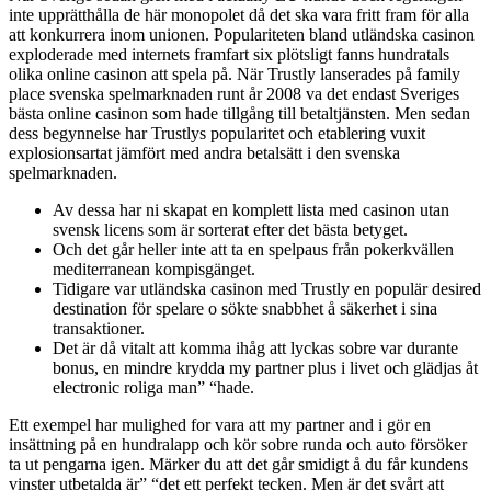
inte upprätthålla de här monopolet då det ska vara fritt fram för alla
att konkurrera inom unionen. Populariteten bland utländska casinon
exploderade med internets framfart six plötsligt fanns hundratals
olika online casinon att spela på. När Trustly lanserades på family
place svenska spelmarknaden runt år 2008 va det endast Sveriges
bästa online casinon som hade tillgång till betaltjänsten. Men sedan
dess begynnelse har Trustlys popularitet och etablering vuxit
explosionsartat jämfört med andra betalsätt i den svenska
spelmarknaden.
Av dessa har ni skapat en komplett lista med casinon utan
svensk licens som är sorterat efter det bästa betyget.
Och det går heller inte att ta en spelpaus från pokerkvällen
mediterranean kompisgänget.
Tidigare var utländska casinon med Trustly en populär desired
destination för spelare o sökte snabbhet å säkerhet i sina
transaktioner.
Det är då vitalt att komma ihåg att lyckas sobre var durante
bonus, en mindre krydda my partner plus i livet och glädjas åt
electronic roliga man” “hade.
Ett exempel har mulighed for vara att my partner and i gör en
insättning på en hundralapp och kör sobre runda och auto försöker
ta ut pengarna igen. Märker du att det går smidigt å du får kundens
vinster utbetalda är” “det ett perfekt tecken. Men är det svårt att