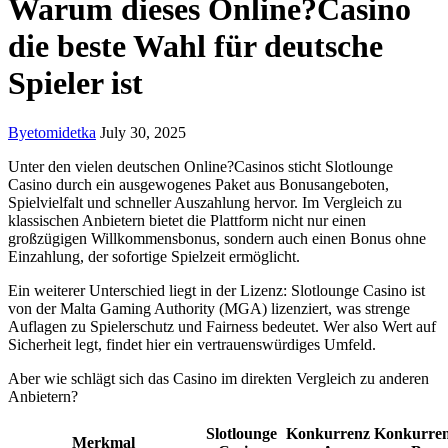
Warum dieses Online?Casino
die beste Wahl für deutsche
Spieler ist
By
etomidetka
July 30, 2025
Unter den vielen deutschen Online?Casinos sticht Slotlounge
Casino durch ein ausgewogenes Paket aus Bonusangeboten,
Spielvielfalt und schneller Auszahlung hervor. Im Vergleich zu
klassischen Anbietern bietet die Plattform nicht nur einen
großzügigen Willkommensbonus, sondern auch einen Bonus ohne
Einzahlung, der sofortige Spielzeit ermöglicht.
Ein weiterer Unterschied liegt in der Lizenz: Slotlounge Casino ist
von der Malta Gaming Authority (MGA) lizenziert, was strenge
Auflagen zu Spielerschutz und Fairness bedeutet. Wer also Wert auf
Sicherheit legt, findet hier ein vertrauenswürdiges Umfeld.
Aber wie schlägt sich das Casino im direkten Vergleich zu anderen
Anbietern?
Slotlounge
Konkurrenz
Konkurre
Merkmal