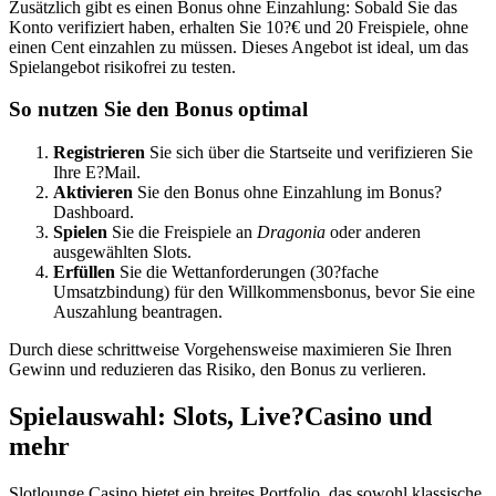
Zusätzlich gibt es einen Bonus ohne Einzahlung: Sobald Sie das
Konto verifiziert haben, erhalten Sie 10?€ und 20 Freispiele, ohne
einen Cent einzahlen zu müssen. Dieses Angebot ist ideal, um das
Spielangebot risikofrei zu testen.
So nutzen Sie den Bonus optimal
Registrieren
Sie sich über die Startseite und verifizieren Sie
Ihre E?Mail.
Aktivieren
Sie den Bonus ohne Einzahlung im Bonus?
Dashboard.
Spielen
Sie die Freispiele an
Dragonia
oder anderen
ausgewählten Slots.
Erfüllen
Sie die Wettanforderungen (30?fache
Umsatzbindung) für den Willkommensbonus, bevor Sie eine
Auszahlung beantragen.
Durch diese schrittweise Vorgehensweise maximieren Sie Ihren
Gewinn und reduzieren das Risiko, den Bonus zu verlieren.
Spielauswahl: Slots, Live?Casino und
mehr
Slotlounge Casino bietet ein breites Portfolio, das sowohl klassische