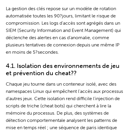
La gestion des clés repose sur un modèle de rotation
automatisée toutes les 90?jours, limitant le risque de
compromission. Les logs d’accès sont agrégés dans un
SIEM (Security Information and Event Management) qui
déclenche des alertes en cas d’anomalie, comme
plusieurs tentatives de connexion depuis une même IP
en moins de 5?secondes.
4.1. Isolation des environnements de jeu
et prévention du cheat??
Chaque jeu tourne dans un conteneur isolé, avec des
namespaces Linux qui empêchent l’accès aux processus
d’autres jeux. Cette isolation rend difficile l’injection de
scripts de triche (cheat bots) qui cherchent à lire la
mémoire du processus. De plus, des systèmes de
détection comportementale analysent les patterns de
mise en temps réel ; une séquence de paris identique