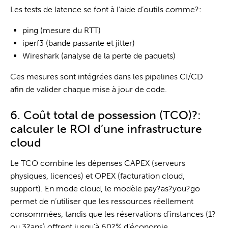
Les tests de latence se font à l’aide d’outils comme?:
ping (mesure du RTT)
iperf3 (bande passante et jitter)
Wireshark (analyse de la perte de paquets)
Ces mesures sont intégrées dans les pipelines CI/CD
afin de valider chaque mise à jour de code.
6. Coût total de possession (TCO)?:
calculer le ROI d’une infrastructure
cloud
Le TCO combine les dépenses CAPEX (serveurs
physiques, licences) et OPEX (facturation cloud,
support). En mode cloud, le modèle pay?as?you?go
permet de n’utiliser que les ressources réellement
consommées, tandis que les réservations d’instances (1?
ou 3?ans) offrent jusqu’à 60?% d’économie.