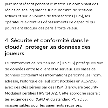
purement réactif pendant le match. En combinant des
règles de scaling basées sur le nombre de sessions
actives et sur le volume de transactions (TPS), les
opérateurs évitent les dépassements de capacité qui
pourraient bloquer des paris à forte valeur.
4. Sécurité et conformité dans le
cloud?: protéger les données des
joueurs
Le chiffrement de bout en bout (TLS?1.3) protège les flux
de données entre le client et le serveur. Les bases de
données contenant les informations personnelles (nom,
adresse, historique de jeu) sont stockées en AES?256,
avec des clés gérées par des HSM (Hardware Security
Modules) certifiés FIPS?140?2. Cette approche satisfait
les exigences du RGPD et du standard PCI?DSS,
indispensables pour les paiements sécurisés.