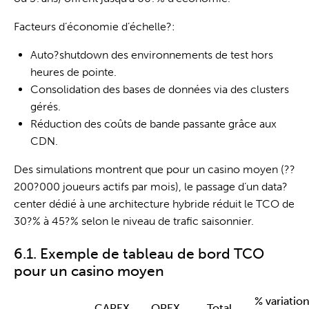
Facteurs d’économie d’échelle?:
Auto?shutdown des environnements de test hors
heures de pointe.
Consolidation des bases de données via des clusters
gérés.
Réduction des coûts de bande passante grâce aux
CDN.
Des simulations montrent que pour un casino moyen (??
200?000 joueurs actifs par mois), le passage d’un data?
center dédié à une architecture hybride réduit le TCO de
30?% à 45?% selon le niveau de trafic saisonnier.
6.1. Exemple de tableau de bord TCO
pour un casino moyen
% variatio
CAPEX
OPEX
Total