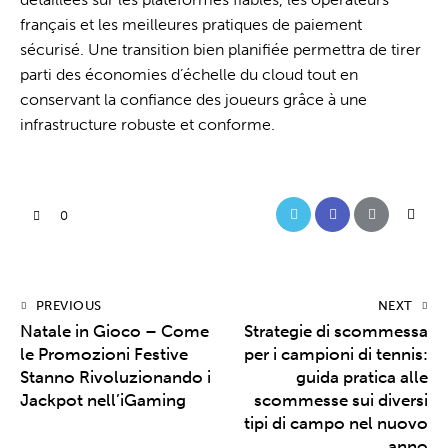
français et les meilleures pratiques de paiement
sécurisé. Une transition bien planifiée permettra de tirer
parti des économies d’échelle du cloud tout en
conservant la confiance des joueurs grâce à une
infrastructure robuste et conforme.
Twitter
Facebook
Email
Copy
0
URL
to
Post
PREVIOUS
NEXT
clipboa
Natale in Gioco – Come
Strategie di scommessa
navigation
le Promozioni Festive
per i campioni di tennis:
Stanno Rivoluzionando i
guida pratica alle
Jackpot nell’iGaming
scommesse sui diversi
tipi di campo nel nuovo
anno