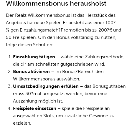
Willkommensbonus herausholst
Der Realz Willkommensbonus ist das Herzstück des
Angebots für neue Spieler. Er besteht aus einer 100?
%igen Einzahlungsmatch?Promotion bis zu 200?€ und
50 Freispielen. Um den Bonus vollständig zu nutzen,
folge diesen Schritten:
Einzahlung tätigen
– wähle eine Zahlungsmethode,
die dir am schnellsten gutgeschrieben wird.
Bonus aktivieren
– im Bonus?Bereich den
Willkommensbonus auswählen.
Umsatzbedingungen erfüllen
– das Bonusguthaben
muss 30?mal umgesetzt werden, bevor eine
Auszahlung möglich ist.
Freispiele einsetzen
– spiele die Freispiele an
ausgewählten Slots, um zusätzliche Gewinne zu
erzielen.