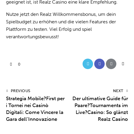
geeignet ist, ist Realz Casino eine klare Empfehlung.
Nutze jetzt den Realz Willkommensbonus, um dein
Spielbudget zu erhöhen und die vielen Features der
Plattform zu testen. Viel Erfolg und spiel
verantwortungsbewusst!
Twitter
Facebook
Email
Copy
0
URL
to
Post
PREVIOUS
NEXT
clipboa
Strategia Mobile?First per
Der ultimative Guide für
navigation
i Tornei nei Casinò
Paare?Tournaments im
Digitali: Come Vincere la
Live?Casino: So glänzt
Gara dell’Innovazione
Realz Casino