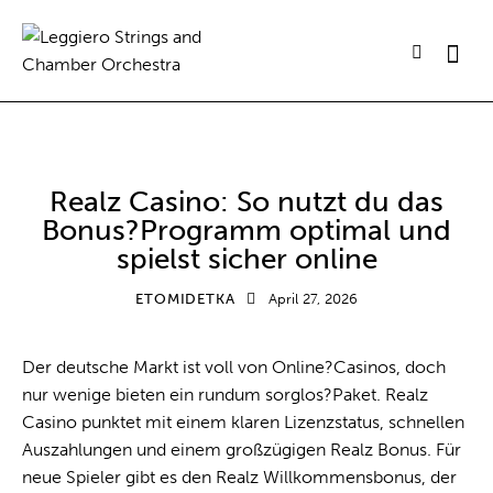
Searc
UNCATEGORIZED
Realz Casino: So nutzt du das
Bonus?Programm optimal und
spielst sicher online
ETOMIDETKA
April 27, 2026
Der deutsche Markt ist voll von Online?Casinos, doch
nur wenige bieten ein rundum sorglos?Paket. Realz
Casino punktet mit einem klaren Lizenzstatus, schnellen
Auszahlungen und einem großzügigen Realz Bonus. Für
neue Spieler gibt es den
Realz Willkommensbonus
, der