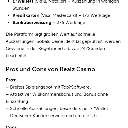
E?Wallets
(Skrill, Neteller) – Auszahlung in wenigen
Stunden.
Kreditkarten
(Visa, Mastercard) – 1?2 Werktage.
Banküberweisung
– 3?5 Werktage.
Die Plattform legt großen Wert auf schnelle
Auszahlungen. Sobald deine Identität geprüft ist, werden
Gewinne in der Regel innerhalb von 24?Stunden
bearbeitet.
Pros und Cons von Realz Casino
Pros:
– Breites Spielangebot mit Top?Software.
– Attraktiver Willkommensbonus und Bonus ohne
Einzahlung.
– Schnelle Auszahlungen, besonders per E?Wallet.
– Deutscher Kundenservice rund um die Uhr.
Cons: