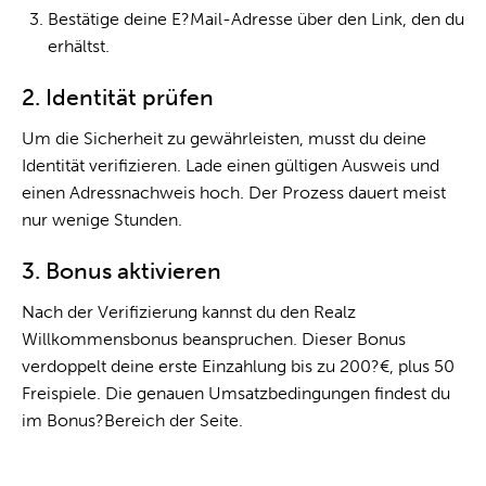
Bestätige deine E?Mail-Adresse über den Link, den du
erhältst.
2. Identität prüfen
Um die Sicherheit zu gewährleisten, musst du deine
Identität verifizieren. Lade einen gültigen Ausweis und
einen Adressnachweis hoch. Der Prozess dauert meist
nur wenige Stunden.
3. Bonus aktivieren
Nach der Verifizierung kannst du den Realz
Willkommensbonus beanspruchen. Dieser Bonus
verdoppelt deine erste Einzahlung bis zu 200?€, plus 50
Freispiele. Die genauen Umsatzbedingungen findest du
im Bonus?Bereich der Seite.