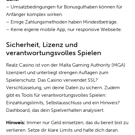
– Umsatzbedingungen für Bonusguthaben können für
Anfänger komplex wirken.
– Einige Zahlungsmethoden haben Mindestbeträge.
– Keine eigene mobile App, nur responsive Webseite.
Sicherheit, Lizenz und
verantwortungsvolles Spielen
Realz Casino ist von der Malta Gaming Authority (MGA)
lizenziert und unterliegt strengen Auflagen zum
Spielerschutz. Das Casino verwendet SSL?
Verschlüsselung, um deine Daten zu sichern. Zudem
gibt es Tools für verantwortungsvolles Spielen:
Einzahlungslimits, Selbstausschluss und ein Hinweis?
Dashboard, das dein Spielverhalten analysiert.
Hinweis:
Immer nur Geld einsetzen, das du bereit bist zu
verlieren. Setze dir klare Limits und halte dich daran.