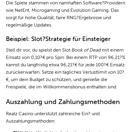
Die Spiele stammen von namhaften Software?Providern
wie NetEnt, Microgaming und Evolution Gaming. Das
sorgt für hohe Qualität, faire RNG?Ergebnisse und
regelmäßige Updates.
Beispiel: Slot?Strategie für Einsteiger
Stell dir vor, du spielst den Slot
Book of Dead
mit einem
Einsatz von 0,10?€ pro Spin. Bei einem RTP von 96,21?%
kannst du langfristig etwa 96,21?€ für jede 100?€ Einsatz
zurückerwarten. Setze ein tägliches Verlustlimit von 10?
€, um dein Budget zu schützen, und genieße die
Freispiele, die im Willkommensbonus enthalten sind.
Auszahlung und Zahlungsmethoden
Realz Casino unterstützt zahlreiche Ein? und
Auszahlungsmethoden: