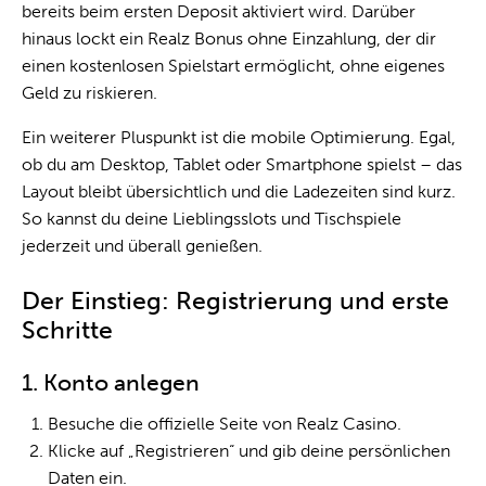
bereits beim ersten Deposit aktiviert wird. Darüber
hinaus lockt ein Realz Bonus ohne Einzahlung, der dir
einen kostenlosen Spielstart ermöglicht, ohne eigenes
Geld zu riskieren.
Ein weiterer Pluspunkt ist die mobile Optimierung. Egal,
ob du am Desktop, Tablet oder Smartphone spielst – das
Layout bleibt übersichtlich und die Ladezeiten sind kurz.
So kannst du deine Lieblingsslots und Tischspiele
jederzeit und überall genießen.
Der Einstieg: Registrierung und erste
Schritte
1. Konto anlegen
Besuche die offizielle Seite von Realz Casino.
Klicke auf „Registrieren“ und gib deine persönlichen
Daten ein.