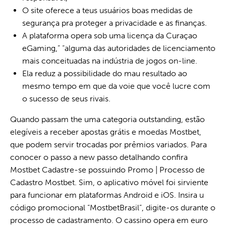
O site oferece a teus usuários boas medidas de
segurança pra proteger a privacidade e as finanças.
A plataforma opera sob uma licença da Curaçao
eGaming,” “alguma das autoridades de licenciamento
mais conceituadas na indústria de jogos on-line.
Ela reduz a possibilidade do mau resultado ao
mesmo tempo em que da voie que você lucre com
o sucesso de seus rivais.
Quando passam the uma categoria outstanding, estão
elegíveis a receber apostas grátis e moedas Mostbet,
que podem servir trocadas por prêmios variados. Para
conocer o passo a new passo detalhando confira
Mostbet Cadastre-se possuindo Promo | Processo de
Cadastro Mostbet. Sim, o aplicativo móvel foi sirviente
para funcionar em plataformas Android e iOS. Insira u
código promocional “MostbetBrasil”, digite-os durante o
processo de cadastramento. O cassino opera em euro