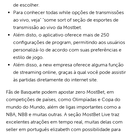
de escolher.
Para conhecer todas while opções de transmissões
ao vivo, veja” “some sort of seção de esportes de
transmissão ao vivo da Mostbet.
Além disto, o aplicativo oferece mais de 250
configurações de program, permitindo aos usuários
personalizá-lo de acordo com suas preferências e
estilo de jogo.
Além disso, a new empresa oferece alguma função
de streaming online, graças à qual você pode assistir
às partidas diretamente do internet site.
Fãs de Basquete podem apostar zero MostBet, em
competições de países, como Olimpíadas e Copa do
mundo do Mundo, além de ligas importantes como a
NBA, NBB e muitas outras. A seção MostBet Live traz
excelentes atrações em tempo real, muitas delas com
seller em português elizabeth com possibilidade para