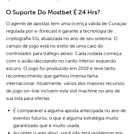
O Suporte Do Mostbet É 24 Hrs?
O agente de apostas tem uma licença válida de Curaçao
regulada por e-forecast e garante a tecnologia de
criptografia SSL atualizada no ano de seu sistema. O
campo de jogo está no estilo de uma calo do
controlador para tráfego aéreo. Cada rodada começa
com o avião decolando no canto inferior esquerdo
escuro. O jogo foi produzido em 2019 e teve tanto
reconhecimento que ganhou imensa fama
internacional. Atualmente, vários dos maiores recursos
de jogo on-line incluem esta slot machine no ano de
sua lista para ofertas.
É comparável a alguma aposta antecipada no ano de
eventos futuros, o que é alguma estratégia muito
garantizado que é muito usada.
Ao obter o aplicativo, você não terá problemas em