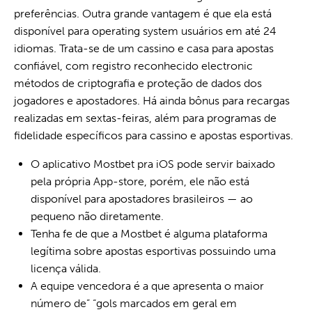
preferências. Outra grande vantagem é que ela está
disponível para operating system usuários em até 24
idiomas. Trata-se de um cassino e casa para apostas
confiável, com registro reconhecido electronic
métodos de criptografia e proteção de dados dos
jogadores e apostadores. Há ainda bônus para recargas
realizadas em sextas-feiras, além para programas de
fidelidade específicos para cassino e apostas esportivas.
O aplicativo Mostbet pra iOS pode servir baixado
pela própria App-store, porém, ele não está
disponível para apostadores brasileiros — ao
pequeno não diretamente.
Tenha fe de que a Mostbet é alguma plataforma
legítima sobre apostas esportivas possuindo uma
licença válida.
A equipe vencedora é a que apresenta o maior
número de” “gols marcados em geral em