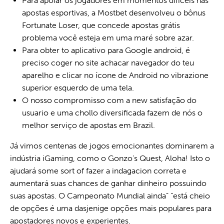
Para apoiar os jogadores em momentos difíceis nas
apostas esportivas, a Mostbet desenvolveu o bônus
Fortunate Loser, que concede apostas grátis
problema você esteja em uma maré sobre azar.
Para obter to aplicativo para Google android, é
preciso coger no site achacar navegador do teu
aparelho e clicar no ícone de Android no vibrazione
superior esquerdo de uma tela.
O nosso compromisso com a new satisfação do
usuario e uma chollo diversificada fazem de nós o
melhor serviço de apostas em Brazil.
Já vimos centenas de jogos emocionantes dominarem a
indústria iGaming, como o Gonzo’s Quest, Aloha! Isto o
ajudará some sort of fazer a indagacion correta e
aumentará suas chances de ganhar dinheiro possuindo
suas apostas. O Campeonato Mundial ainda” “está cheio
de opções é uma dasjenige opções mais populares para
apostadores novos e experientes.