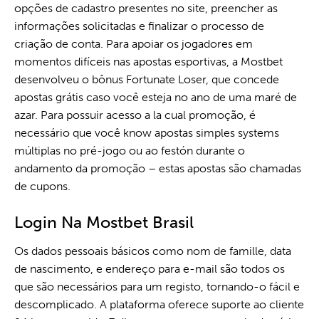
opções de cadastro presentes no site, preencher as
informações solicitadas e finalizar o processo de
criação de conta. Para apoiar os jogadores em
momentos difíceis nas apostas esportivas, a Mostbet
desenvolveu o bônus Fortunate Loser, que concede
apostas grátis caso você esteja no ano de uma maré de
azar. Para possuir acesso a la cual promoção, é
necessário que você know apostas simples systems
múltiplas no pré-jogo ou ao festón durante o
andamento da promoção – estas apostas são chamadas
de cupons.
Login Na Mostbet Brasil
Os dados pessoais básicos como nom de famille, data
de nascimento, e endereço para e-mail são todos os
que são necessários para um registo, tornando-o fácil e
descomplicado. A plataforma oferece suporte ao cliente