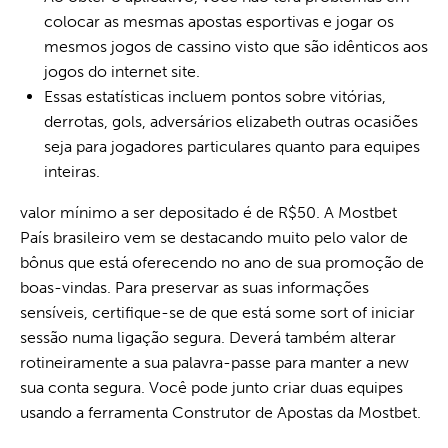
colocar as mesmas apostas esportivas e jogar os
mesmos jogos de cassino visto que são idênticos aos
jogos do internet site.
Essas estatísticas incluem pontos sobre vitórias,
derrotas, gols, adversários elizabeth outras ocasiões
seja para jogadores particulares quanto para equipes
inteiras.
valor mínimo a ser depositado é de R$50. A Mostbet
País brasileiro vem se destacando muito pelo valor de
bônus que está oferecendo no ano de sua promoção de
boas-vindas. Para preservar as suas informações
sensíveis, certifique-se de que está some sort of iniciar
sessão numa ligação segura. Deverá também alterar
rotineiramente a sua palavra-passe para manter a new
sua conta segura. Você pode junto criar duas equipes
usando a ferramenta Construtor de Apostas da Mostbet.