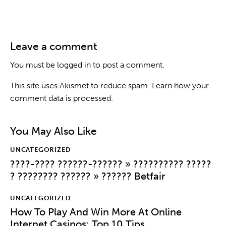
Leave a comment
You must be
logged in
to post a comment.
This site uses Akismet to reduce spam.
Learn how your
comment data is processed.
You May Also Like
UNCATEGORIZED
????-???? ??????-?????? » ?????????? ?????
? ???????? ?????? » ?????? Betfair
UNCATEGORIZED
How To Play And Win More At Online
Internet Casinos: Top 10 Tips