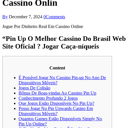
Cassino Onlin
By
December 7, 2024
0
Comments
Jogue Por Dinheiro Real Em Cassino Online
“Pin Up O Melhor Cassino Do Brasil Web
Site Oficial ? Jogar Caça-níqueis
Content
É Possível Jogar No Cassino Pin-up No Ano De
Dispositivos Móveis?
Jogos De Colisão
Bônus De Boas-vindas Ao Cassino Pin Up
Conhecimento Profundo 2 Jogos
Que Jogos Estão Disponíveis No Pin Up?
Posso Jogar No Pin Upwards Casino Em
Dispositivos Móveis?
Quantos Games Estão Disponíveis Simply No
Pin Up Online?