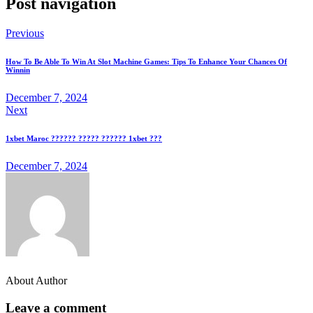
Post navigation
Previous
How To Be Able To Win At Slot Machine Games: Tips To Enhance Your Chances Of
Winnin
December 7, 2024
Next
1xbet Maroc ?????? ????? ?????? 1xbet ???
December 7, 2024
About Author
Leave a comment