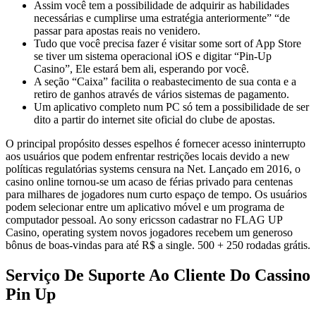
Assim você tem a possibilidade de adquirir as habilidades
necessárias e cumplirse uma estratégia anteriormente” “de
passar para apostas reais no venidero.
Tudo que você precisa fazer é visitar some sort of App Store
se tiver um sistema operacional iOS e digitar “Pin-Up
Casino”, Ele estará bem ali, esperando por você.
A seção “Caixa” facilita o reabastecimento de sua conta e a
retiro de ganhos através de vários sistemas de pagamento.
Um aplicativo completo num PC só tem a possibilidade de ser
dito a partir do internet site oficial do clube de apostas.
O principal propósito desses espelhos é fornecer acesso ininterrupto
aos usuários que podem enfrentar restrições locais devido a new
políticas regulatórias systems censura na Net. Lançado em 2016, o
casino online tornou-se um acaso de férias privado para centenas
para milhares de jogadores num curto espaço de tempo. Os usuários
podem selecionar entre um aplicativo móvel e um programa de
computador pessoal. Ao sony ericsson cadastrar no FLAG UP
Casino, operating system novos jogadores recebem um generoso
bônus de boas-vindas para até R$ a single. 500 + 250 rodadas grátis.
Serviço De Suporte Ao Cliente Do Cassino
Pin Up