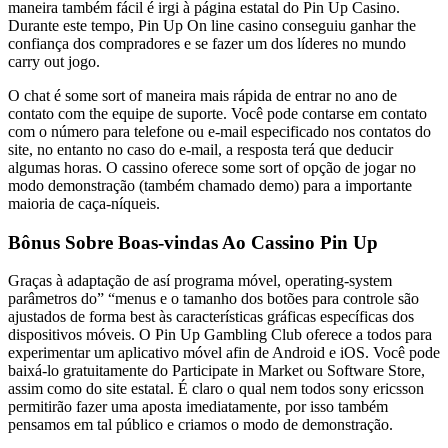
maneira também fácil é irgi à página estatal do Pin Up Casino.
Durante este tempo, Pin Up On line casino conseguiu ganhar the
confiança dos compradores e se fazer um dos líderes no mundo
carry out jogo.
O chat é some sort of maneira mais rápida de entrar no ano de
contato com the equipe de suporte. Você pode contarse em contato
com o número para telefone ou e-mail especificado nos contatos do
site, no entanto no caso do e-mail, a resposta terá que deducir
algumas horas. O cassino oferece some sort of opção de jogar no
modo demonstração (também chamado demo) para a importante
maioria de caça-níqueis.
Bônus Sobre Boas-vindas Ao Cassino Pin Up
Graças à adaptação de así programa móvel, operating-system
parâmetros do” “menus e o tamanho dos botões para controle são
ajustados de forma best às características gráficas específicas dos
dispositivos móveis. O Pin Up Gambling Club oferece a todos para
experimentar um aplicativo móvel afin de Android e iOS. Você pode
baixá-lo gratuitamente do Participate in Market ou Software Store,
assim como do site estatal. É claro o qual nem todos sony ericsson
permitirão fazer uma aposta imediatamente, por isso também
pensamos em tal público e criamos o modo de demonstração.