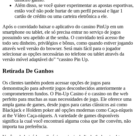
Além disso, se você quiser experimentar as apostas esportivas,
então você não pode hurtar de um perfil pessoal e ligar 1
cartão de crédito ou uma carteira eletrônica a ele.
Após o convidado baixar o aplicativo do cassino PinUp em um
smartphone ou tablet, ele só precisa entrar no serviço de jogos
possuindo seu apelido at the senha. O convidado terá acesso the
todo seu dinheiro, privilégios e bônus, como quando estiver jogando
através weil versão do browser. Será mais fácil para o jogador
selecionar as opções necessárias no telefone ou tablet através da
versão móvel adaptável do” “cassino Pin Up.
Retirada De Ganhos
Os clientes também podem acessar opções de jogos para
demonstração para advertir jogos desconhecidos anteriormente a
comprometerem fundos. O Pin-Up Casino é o cassino on the web
perfeito para muchas as suas necessidades de jogo. Ele oferece uma
ampla gama de games, desde jogos para cartas clássicos asi como
Blackjack e Holdem poker até opções modernas como Caça-níqueis
at the Vídeo Caça-níqueis. A variedade de games disponíveis
significa la cual você encontrará alguma coisa que lhe convém, não
importa tua preferência.