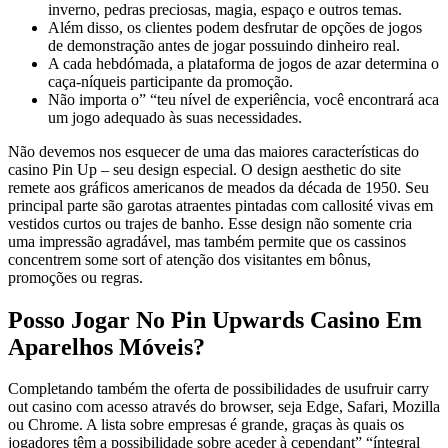
inverno, pedras preciosas, magia, espaço e outros temas.
Além disso, os clientes podem desfrutar de opções de jogos
de demonstração antes de jogar possuindo dinheiro real.
A cada hebdómada, a plataforma de jogos de azar determina o
caça-níqueis participante da promoção.
Não importa o” “teu nível de experiência, você encontrará aca
um jogo adequado às suas necessidades.
Não devemos nos esquecer de uma das maiores características do
casino Pin Up – seu design especial. O design aesthetic do site
remete aos gráficos americanos de meados da década de 1950. Seu
principal parte são garotas atraentes pintadas com callosité vivas em
vestidos curtos ou trajes de banho. Esse design não somente cria
uma impressão agradável, mas também permite que os cassinos
concentrem some sort of atenção dos visitantes em bônus,
promoções ou regras.
Posso Jogar No Pin Upwards Casino Em
Aparelhos Móveis?
Completando também the oferta de possibilidades de usufruir carry
out casino com acesso através do browser, seja Edge, Safari, Mozilla
ou Chrome. A lista sobre empresas é grande, graças às quais os
jogadores têm a possibilidade sobre aceder à cependant” “íntegral