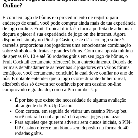
Online?
E com teu jogo de bônus e o procedimiento de registro para
endereço de email, você pode comprar ainda mais de tua experiência
de jogo on-line. Fruit Tropical drink é a forma perfeita de adicionar
doçura e placer à sua experiência de jogo on the internet. Agora
disponível simply no Pin-Up Casino, este clássico jogo sobre 5
carretéis proporciona aos jogadores uma emocionante combinação
sobre símbolos de frutas e grandes bônus. Com uma aposta mínima
de apenas €0, 10 e até 50 rodadas grátis em seu jogo de bônus, o
Fruit Cocktail certamente oferecerá bem entretenimento. Depois de
ler mais detalhadamente as resenhas 2 jogadores em vários fóruns
temáticos, você certamente concluirá la cual deve confiar no ano de
nós. É notable entender que o jogo ocorre durante dinheiro real,
elizabeth eles só devem ser confiáveis por um cassino on-line
comprovado e graduado, como a Pin number Up.
É por isto que existe the necessidade de alguma avaliação
abrangente do Pin-Up Casino.
Com certeza, em seguida de visitar um cassino Pin-up bet,
você notará la cual aqui não há apenas jogos para azar.
Para aqueles que querem advertir sem custos iniciais, o PIN-
UP Casino oferece um bônus sem depósito na forma de 40
rodadas grátis.