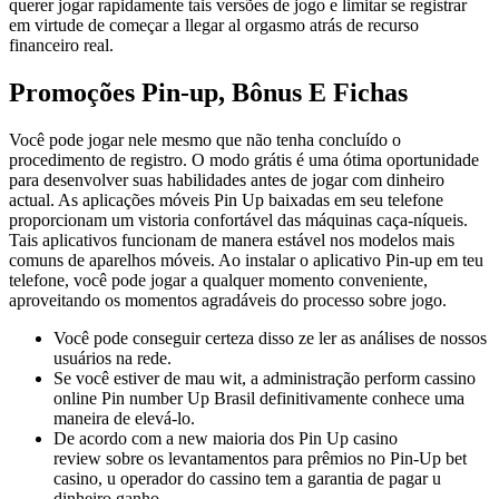
querer jogar rapidamente tais versões de jogo e limitar se registrar
em virtude de começar a llegar al orgasmo atrás de recurso
financeiro real.
Promoções Pin-up, Bônus E Fichas
Você pode jogar nele mesmo que não tenha concluído o
procedimento de registro. O modo grátis é uma ótima oportunidade
para desenvolver suas habilidades antes de jogar com dinheiro
actual. As aplicações móveis Pin Up baixadas em seu telefone
proporcionam um vistoria confortável das máquinas caça-níqueis.
Tais aplicativos funcionam de manera estável nos modelos mais
comuns de aparelhos móveis. Ao instalar o aplicativo Pin-up em teu
telefone, você pode jogar a qualquer momento conveniente,
aproveitando os momentos agradáveis do processo sobre jogo.
Você pode conseguir certeza disso ze ler as análises de nossos
usuários na rede.
Se você estiver de mau wit, a administração perform cassino
online Pin number Up Brasil definitivamente conhece uma
maneira de elevá-lo.
De acordo com a new maioria dos Pin Up casino
review sobre os levantamentos para prêmios no Pin-Up bet
casino, u operador do cassino tem a garantia de pagar u
dinheiro ganho.