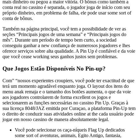
mais dinheiro ou pegou a maior vitória. O bônus como também a
conta real no cassino é separada, o jogador joga de início com seu
próprio dinheiro, em problema de falha, ele pode usar some sort of
conta de bônus.
Também na página principal, você tem a possibilidade de ver as
seções “Principais jogos de uma semana” e “Principais jogos do
mês”. Durante um período de tempo bem curto, a sociedad
conseguiu ganhar a new confiança de numerosos jogadores e lhes
oferece serviços sobre alta qualidade. A Pin Up é confiável e da voie
que você cease working seus ganhos justos sem problemas.
Que Jogos Estão Disponíveis No Pin-up?
Com” “nossos experientes croupiers, você pode ter exactitud de que
terá um momento agradável enquanto joga. O layout dos itens do
menu anak remaja e o tamanho dos botões aumenta, o que da voie
aos jogadores controlarem de forma excellent os jogos e
selecionarem as funções necessárias no cassino Pin Up. Graças à
sua licença 8048/JAZ emitida por Curaçao, a plataforma Pin-Up tem
o direito de conduzir suas atividades online at the cada usuário pode
jogar em nosso cassino de manera absolutamente legal.
Você pode selecionar os caça-níqueis Flag Up dedicados
some sort of aventuras, animais, Egito Antigo, fantasia,