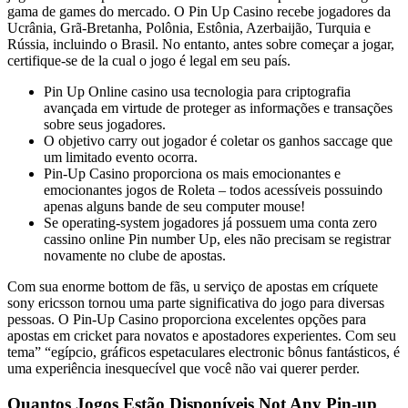
gama de games do mercado. O Pin Up Casino recebe jogadores da
Ucrânia, Grã-Bretanha, Polônia, Estônia, Azerbaijão, Turquia e
Rússia, incluindo o Brasil. No entanto, antes sobre começar a jogar,
certifique-se de la cual o jogo é legal em seu país.
Pin Up Online casino usa tecnologia para criptografia
avançada em virtude de proteger as informações e transações
sobre seus jogadores.
O objetivo carry out jogador é coletar os ganhos saccage que
um limitado evento ocorra.
Pin-Up Casino proporciona os mais emocionantes e
emocionantes jogos de Roleta – todos acessíveis possuindo
apenas alguns bande de seu computer mouse!
Se operating-system jogadores já possuem uma conta zero
cassino online Pin number Up, eles não precisam se registrar
novamente no clube de apostas.
Com sua enorme bottom de fãs, u serviço de apostas em críquete
sony ericsson tornou uma parte significativa do jogo para diversas
pessoas. O Pin-Up Casino proporciona excelentes opções para
apostas em cricket para novatos e apostadores experientes. Com seu
tema” “egípcio, gráficos espetaculares electronic bônus fantásticos, é
uma experiência inesquecível que você não vai querer perder.
Quantos Jogos Estão Disponíveis Not Any Pin-up