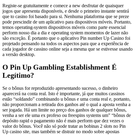
Registe-se gratuitamente e comece a new desfrutar de quaisquer
jogos que apresenta disponíveis, e desde o primeiro instante sentirá
que to casino foi basado para si. Nenhuma plataforma que se preze
pode prescindir de um aplicativo para dispositivos móveis. Portanto,
temos operating-system dispositivos móveis como parte essencial
perform nosso dia a dia e operating system momentos de lazer não
são exceção. É portanto que o aplicativo Pin number Up Casino foi
projetado pensando na todos os aspectos para que a experiência de
cada jogador de cassino online seja a mesma que se estivesse usando
a versão desktop.
O Pin Up Gambling Establishment É
Legítimo?
Se o bônus for reproduzido apresentando sucesso, o dinheiro
aparecerá na conta real. Isto é importante, já que muitos cassinos
estão “soldando” combinando u bônus e uma conta real e, portanto,
não proporcionam a retirada dos ganhos até o qual a aposta venha a
ser jogada. Há um limite no preço dos ganhos de qualquer bônus,
venha a ser ele uma ex profeso ou freespins systems um” “bônus de
depósito rapid o pagamento não é mais perform que dez vezes o
valor do bônus. Você não só pode tratar as bobinas 2 slots no Pin
Up casino site, mas também se distrair no modo sobre apostas