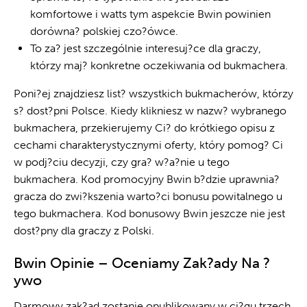
komfortowe i watts tym aspekcie Bwin powinien
dorówna? polskiej czo?ówce.
To za? jest szczególnie interesuj?ce dla graczy,
którzy maj? konkretne oczekiwania od bukmachera.
Poni?ej znajdziesz list? wszystkich bukmacherów, którzy
s? dost?pni Polsce. Kiedy klikniesz w nazw? wybranego
bukmachera, przekierujemy Ci? do krótkiego opisu z
cechami charakterystycznymi oferty, który pomog? Ci
w podj?ciu decyzji, czy gra? w?a?nie u tego
bukmachera. Kod promocyjny Bwin b?dzie uprawnia?
gracza do zwi?kszenia warto?ci bonusu powitalnego u
tego bukmachera. Kod bonusowy Bwin jeszcze nie jest
dost?pny dla graczy z Polski.
Bwin Opinie – Oceniamy Zak?ady Na ?
ywo
Darmowy zak?ad zostanie opublikowany w ci?gu trzech