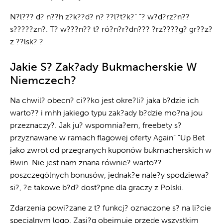
N?l??? d? n??h z?k??d? n? ??l?t?k?” “? w?d?rz?n??
s?????zn?. T? w???n?? t? ró?n?r?dn??? ?rz????g? gr??z?
z ??lsk? ?
Jakie S? Zak?ady Bukmacherskie W
Niemczech?
Na chwil? obecn? ci??ko jest okre?li? jaka b?dzie ich
warto?? i mhh jakiego typu zak?ady b?dzie mo?na jou
przeznaczy?. Jak ju? wspomnia?em, freebety s?
przyznawane w ramach flagowej oferty Again” “Up Bet
jako zwrot od przegranych kuponów bukmacherskich w
Bwin. Nie jest nam znana równie? warto??
poszczególnych bonusów, jednak?e nale?y spodziewa?
si?, ?e takowe b?d? dost?pne dla graczy z Polski.
Zdarzenia powi?zane z t? funkcj? oznaczone s? na li?cie
specjalnym logo. Zasi?g obejmuje przede wszystkim