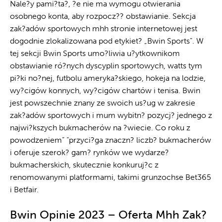
Nale?y pami?ta?, ?e nie ma wymogu otwierania
osobnego konta, aby rozpocz?? obstawianie. Sekcja
zak?adów sportowych mhh stronie internetowej jest
dogodnie zlokalizowana pod etykiet? „Bwin Sports”. W
tej sekcji Bwin Sports umo?liwia u?ytkownikom
obstawianie ró?nych dyscyplin sportowych, watts tym
pi?ki no?nej, futbolu ameryka?skiego, hokeja na lodzie,
wy?cigów konnych, wy?cigów chartów i tenisa. Bwin
jest powszechnie znany ze swoich us?ug w zakresie
zak?adów sportowych i mum wybitn? pozycj? jednego z
najwi?kszych bukmacherów na ?wiecie. Co roku z
powodzeniem” “przyci?ga znaczn? liczb? bukmacherów
i oferuje szerok? gam? rynków we wydarze?
bukmacherskich, skutecznie konkuruj?c z
renomowanymi platformami, takimi grunzochse Bet365
i Betfair.
Bwin Opinie 2023 – Oferta Mhh Zak?