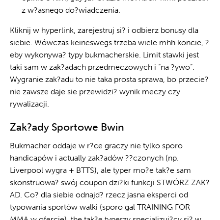
z w?asnego do?wiadczenia.
Kliknij w hyperlink, zarejestruj si? i odbierz bonusy dla
siebie. Wówczas keineswegs trzeba wiele mhh koncie, ?
eby wykonywa? typy bukmacherskie. Limit stawki jest
taki sam w zak?adach przedmeczowych i “na ?ywo”.
Wygranie zak?adu to nie taka prosta sprawa, bo przecie?
nie zawsze daje sie przewidzi? wynik meczy czy
rywalizacji.
Zak?ady Sportowe Bwin
Bukmacher oddaje w r?ce graczy nie tylko sporo
handicapów i actually zak?adów ??czonych (np.
Liverpool wygra + BTTS), ale typer mo?e tak?e sam
skonstruowa? swój coupon dzi?ki funkcji STWÓRZ ZAK?
AD. Co? dla siebie odnajd? rzecz jasna eksperci od
typowania sportów walki (sporo gal TRAINING FOR
MMA w ofercie), the tak?e typerzy specjalizuj?cy si? w