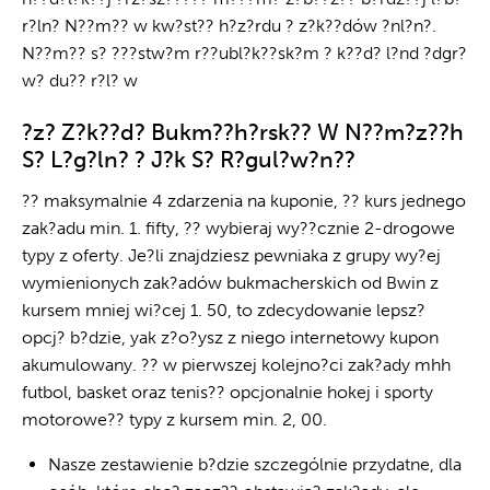
r?ln? N??m?? w kw?st?? h?z?rdu ? z?k??dów ?nl?n?.
N??m?? s? ???stw?m r??ubl?k??sk?m ? k??d? l?nd ?dgr?
w? du?? r?l? w
?z? Z?k??d? Bukm??h?rsk?? W N??m?z??h
S? L?g?ln? ? J?k S? R?gul?w?n??
?? maksymalnie 4 zdarzenia na kuponie, ?? kurs jednego
zak?adu min. 1. fifty, ?? wybieraj wy??cznie 2-drogowe
typy z oferty. Je?li znajdziesz pewniaka z grupy wy?ej
wymienionych zak?adów bukmacherskich od Bwin z
kursem mniej wi?cej 1. 50, to zdecydowanie lepsz?
opcj? b?dzie, yak z?o?ysz z niego internetowy kupon
akumulowany. ?? w pierwszej kolejno?ci zak?ady mhh
futbol, basket oraz tenis?? opcjonalnie hokej i sporty
motorowe?? typy z kursem min. 2, 00.
Nasze zestawienie b?dzie szczególnie przydatne, dla