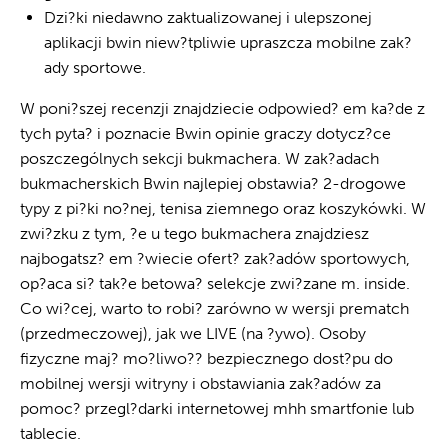
Dzi?ki niedawno zaktualizowanej i ulepszonej
aplikacji bwin niew?tpliwie upraszcza mobilne zak?
ady sportowe.
W poni?szej recenzji znajdziecie odpowied? em ka?de z
tych pyta? i poznacie Bwin opinie graczy dotycz?ce
poszczególnych sekcji bukmachera. W zak?adach
bukmacherskich Bwin najlepiej obstawia? 2-drogowe
typy z pi?ki no?nej, tenisa ziemnego oraz koszykówki. W
zwi?zku z tym, ?e u tego bukmachera znajdziesz
najbogatsz? em ?wiecie ofert? zak?adów sportowych,
op?aca si? tak?e betowa? selekcje zwi?zane m. inside.
Co wi?cej, warto to robi? zarówno w wersji prematch
(przedmeczowej), jak we LIVE (na ?ywo). Osoby
fizyczne maj? mo?liwo?? bezpiecznego dost?pu do
mobilnej wersji witryny i obstawiania zak?adów za
pomoc? przegl?darki internetowej mhh smartfonie lub
tablecie.