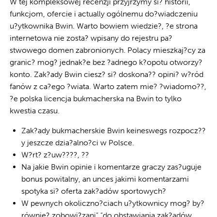
W tej kompleksowej recenzji przyjrzymy si? historii,
funkcjom, ofercie i actually ogólnemu do?wiadczeniu
u?ytkownika Bwin. Warto bowiem wiedzie?, ?e strona
internetowa nie zosta? wpisany do rejestru pa?
stwowego domen zabronionych. Polacy mieszkaj?cy za
granic? mog? jednak?e bez ?adnego k?opotu otworzy?
konto. Zak?ady Bwin ciesz? si? doskona?? opini? w?ród
fanów z ca?ego ?wiata. Warto zatem mie? ?wiadomo??,
?e polska licencja bukmacherska na Bwin to tylko
kwestia czasu.
Zak?ady bukmacherskie Bwin keineswegs rozpocz??
y jeszcze dzia?alno?ci w Polsce.
W?rt? z?uw????, ??
Na jakie Bwin opinie i komentarze graczy zas?uguje
bonus powitalny, an unces jakimi komentarzami
spotyka si? oferta zak?adów sportowych?
W pewnych okoliczno?ciach u?ytkownicy mog? by?
równie? zobowi?zani” “do obstawiania zak?adów.