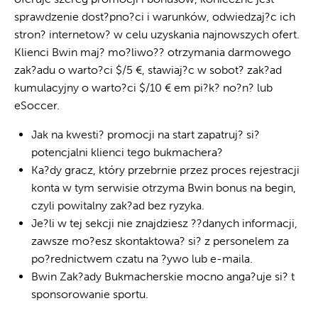
sprawdzenie dost?pno?ci i warunków, odwiedzaj?c ich
stron? internetow? w celu uzyskania najnowszych ofert.
Klienci Bwin maj? mo?liwo?? otrzymania darmowego
zak?adu o warto?ci $/5 €, stawiaj?c w sobot? zak?ad
kumulacyjny o warto?ci $/10 € em pi?k? no?n? lub
eSoccer.
Jak na kwesti? promocji na start zapatruj? si?
potencjalni klienci tego bukmachera?
Ka?dy gracz, który przebrnie przez proces rejestracji
konta w tym serwisie otrzyma Bwin bonus na begin,
czyli powitalny zak?ad bez ryzyka.
Je?li w tej sekcji nie znajdziesz ??danych informacji,
zawsze mo?esz skontaktowa? si? z personelem za
po?rednictwem czatu na ?ywo lub e-maila.
Bwin Zak?ady Bukmacherskie mocno anga?uje si? t
sponsorowanie sportu.