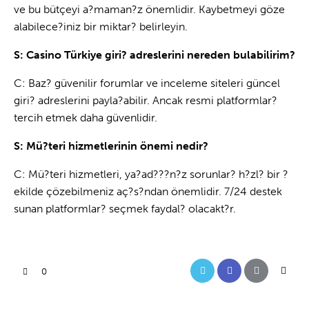
ve bu bütçeyi a?maman?z önemlidir. Kaybetmeyi göze
alabilece?iniz bir miktar? belirleyin.
S: Casino Türkiye giri? adreslerini nereden bulabilirim?
C: Baz? güvenilir forumlar ve inceleme siteleri güncel
giri? adreslerini payla?abilir. Ancak resmi platformlar?
tercih etmek daha güvenlidir.
S: Mü?teri hizmetlerinin önemi nedir?
C: Mü?teri hizmetleri, ya?ad???n?z sorunlar? h?zl? bir ?
ekilde çözebilmeniz aç?s?ndan önemlidir. 7/24 destek
sunan platformlar? seçmek faydal? olacakt?r.
Twitter
Facebook
Email
Copy
0
URL