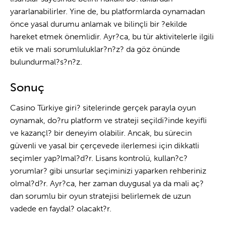
yararlanabilirler. Yine de, bu platformlarda oynamadan
önce yasal durumu anlamak ve bilinçli bir ?ekilde
hareket etmek önemlidir. Ayr?ca, bu tür aktivitelerle ilgili
etik ve mali sorumluluklar?n?z? da göz önünde
bulundurmal?s?n?z.
Sonuç
Casino Türkiye giri? sitelerinde gerçek parayla oyun
oynamak, do?ru platform ve strateji seçildi?inde keyifli
ve kazançl? bir deneyim olabilir. Ancak, bu sürecin
güvenli ve yasal bir çerçevede ilerlemesi için dikkatli
seçimler yap?lmal?d?r. Lisans kontrolü, kullan?c?
yorumlar? gibi unsurlar seçiminizi yaparken rehberiniz
olmal?d?r. Ayr?ca, her zaman duygusal ya da mali aç?
dan sorumlu bir oyun stratejisi belirlemek de uzun
vadede en faydal? olacakt?r.