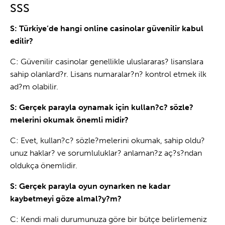
SSS
S: Türkiye’de hangi online casinolar güvenilir kabul
edilir?
C: Güvenilir casinolar genellikle uluslararas? lisanslara
sahip olanlard?r. Lisans numaralar?n? kontrol etmek ilk
ad?m olabilir.
S: Gerçek parayla oynamak için kullan?c? sözle?
melerini okumak önemli midir?
C: Evet, kullan?c? sözle?melerini okumak, sahip oldu?
unuz haklar? ve sorumluluklar? anlaman?z aç?s?ndan
oldukça önemlidir.
S: Gerçek parayla oyun oynarken ne kadar
kaybetmeyi göze almal?y?m?
C: Kendi mali durumunuza göre bir bütçe belirlemeniz