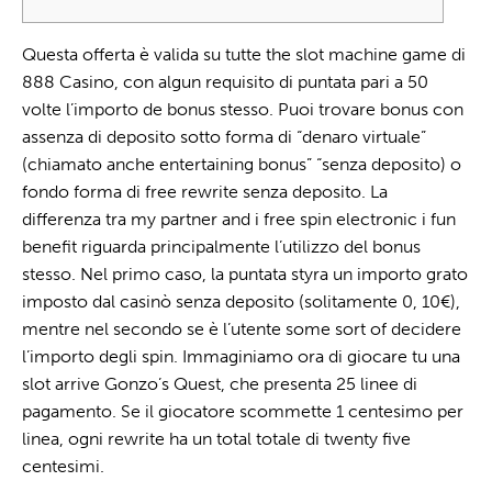
Questa offerta è valida su tutte the slot machine game di
888 Casino, con algun requisito di puntata pari a 50
volte l’importo de bonus stesso. Puoi trovare bonus con
assenza di deposito sotto forma di “denaro virtuale”
(chiamato anche entertaining bonus” “senza deposito) o
fondo forma di free rewrite senza deposito. La
differenza tra my partner and i free spin electronic i fun
benefit riguarda principalmente l’utilizzo del bonus
stesso. Nel primo caso, la puntata styra un importo grato
imposto dal casinò senza deposito (solitamente 0, 10€),
mentre nel secondo se è l’utente some sort of decidere
l’importo degli spin. Immaginiamo ora di giocare tu una
slot arrive Gonzo’s Quest, che presenta 25 linee di
pagamento. Se il giocatore scommette 1 centesimo per
linea, ogni rewrite ha un total totale di twenty five
centesimi.