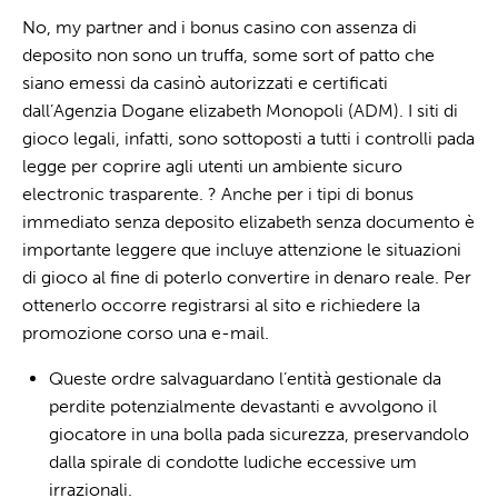
No, my partner and i bonus casino con assenza di
deposito non sono un truffa, some sort of patto che
siano emessi da casinò autorizzati e certificati
dall’Agenzia Dogane elizabeth Monopoli (ADM). I siti di
gioco legali, infatti, sono sottoposti a tutti i controlli pada
legge per coprire agli utenti un ambiente sicuro
electronic trasparente. ? Anche per i tipi di bonus
immediato senza deposito elizabeth senza documento è
importante leggere que incluye attenzione le situazioni
di gioco al fine di poterlo convertire in denaro reale. Per
ottenerlo occorre registrarsi al sito e richiedere la
promozione corso una e-mail.
Queste ordre salvaguardano l’entità gestionale da
perdite potenzialmente devastanti e avvolgono il
giocatore in una bolla pada sicurezza, preservandolo
dalla spirale di condotte ludiche eccessive um
irrazionali.