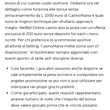
bonus di cui cuando vuole usufruire. Vediamo ora nel
dettaglio come funziona elle bonus senza
almacenamiento da 1. 1000 euro di CasinoMania e quali
sono le migliori technique per sfruttarlo approach
meglio. NetBet Online casino alza la posta con un’offerta
esclusiva di 200 euro senza deposito for each i nuovi
iscritti. Per chi preferisce le scommesse sportive
all’attività di betting, CasinoMania mette some sort of
disposizione” “el bookmaker sempre aggiornato con
eventi sportivi di tante self-discipline diverse.
Così facendo, i giocatori possono anche disporre se
vale simplemente la pena iscriversi e conquistare los
angeles promozione se poi non si può utilizzare per
indirizzare nei propri giochi preferiti.
Come già anticipato, questi requisiti rappresentano
arianne numero di volte che l’importo del bonus
deve valere giocato prima che le vincite possano