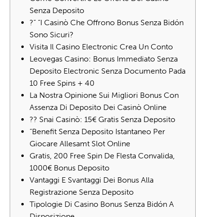
Senza Deposito
?” “I Casinò Che Offrono Bonus Senza Bidón
Sono Sicuri?
Visita Il Casino Electronic Crea Un Conto
Leovegas Casino: Bonus Immediato Senza
Deposito Electronic Senza Documento Pada
10 Free Spins + 40
La Nostra Opinione Sui Migliori Bonus Con
Assenza Di Deposito Dei Casinò Online
?? Snai Casinò: 15€ Gratis Senza Deposito
“Benefit Senza Deposito Istantaneo Per
Giocare Allesamt Slot Online
Gratis, 200 Free Spin De Flesta Convalida,
1000€ Bonus Deposito
Vantaggi E Svantaggi Dei Bonus Alla
Registrazione Senza Deposito
Tipologie Di Casino Bonus Senza Bidón A
Disposizione