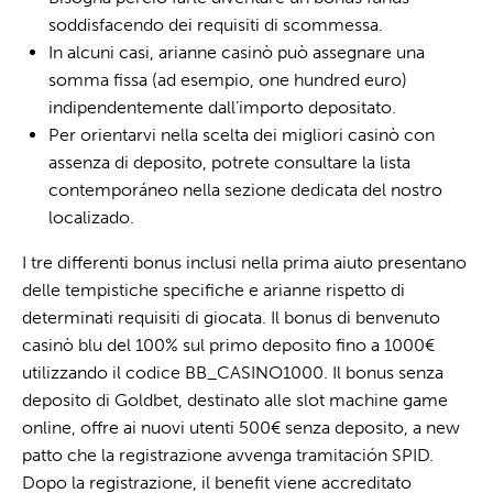
soddisfacendo dei requisiti di scommessa.
In alcuni casi, arianne casinò può assegnare una
somma fissa (ad esempio, one hundred euro)
indipendentemente dall’importo depositato.
Per orientarvi nella scelta dei migliori casinò con
assenza di deposito, potrete consultare la lista
contemporáneo nella sezione dedicata del nostro
localizado.
I tre differenti bonus inclusi nella prima aiuto presentano
delle tempistiche specifiche e arianne rispetto di
determinati requisiti di giocata. Il bonus di benvenuto
casinò blu del 100% sul primo deposito fino a 1000€
utilizzando il codice BB_CASINO1000. Il bonus senza
deposito di Goldbet, destinato alle slot machine game
online, offre ai nuovi utenti 500€ senza deposito, a new
patto che la registrazione avvenga tramitación SPID.
Dopo la registrazione, il benefit viene accreditato