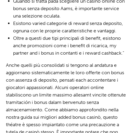
Quando si tratta pada scegliere un casinò online con
bonus senza deposito Aams, è importante service
una selezione oculata.
Esistono varied categorie di reward senza deposito,
ognuna con le proprie caratteristiche e vantaggi.
Oltre a questi due tipi principali di benefit, esistono
anche promozioni come i benefit di ricarica, my
partner and i bonus in contanti e i reward cashback.”
Anche quelli più consolidati si tengono al andatura e
aggiornano sistematicamente le loro offerte con bonus
con assenza di deposito, pensati each accontentare i
giocatori appassionati. Alcuni operatori online
stabiliscono un limite massimo allesamt vincite ottenute
tramitación i bonus dalam benvenuto senza
almacenamiento. Come abbiamo approfondito nella
nostra guida sui migliori added bonus casinò, questo
théatre è spesso impiantato come una precauzione a
tutela de casinò stesso. È importante notare che non