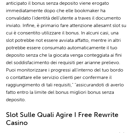
anticipato il bonus senza deposito viene erogato
immediatamente dopo che elle bookmaker ha
convalidato l’identità dell’utente a traves il documento
inviato. Infine, è primario fare attenzione allesamt slot su
cui è consentito utilizzare il bonus. In alcuni casi, una
slot potrebbe not essere avviata affatto, mentre in altri
potrebbe essere consumato automaticamente il tuo
deposito senza che la giocata venga conteggiata ai fini
del soddisfacimento dei requisiti per arianne prelievo.
Puoi monitorizzare i progressi all’interno del tuo bordo
o contattare elle servizio clienti per confermare il
raggiungimento di tali requisiti,” “assicurandoti di averlo
fatto entro la limite del bonus
migliori bonus senza
deposito
.
Slot Sulle Quali Agire I Free Rewrite
Casino