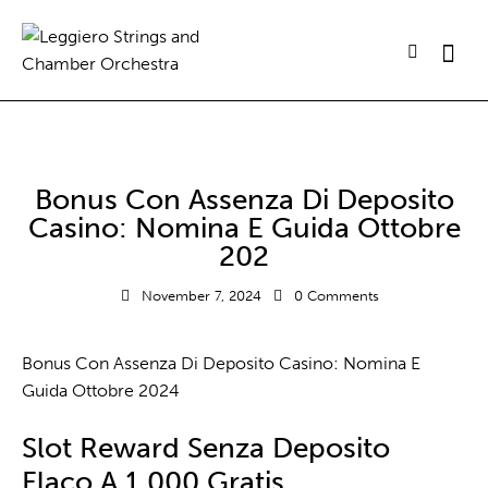
Searc
CASINÒ ONLINE IT
Bonus Con Assenza Di Deposito
Casino: Nomina E Guida Ottobre
202
November 7, 2024
0
Comments
Bonus Con Assenza Di Deposito Casino: Nomina E
Guida Ottobre 2024
Slot Reward Senza Deposito
Flaco A 1 000 Gratis