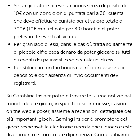
Se un giocatore riceve un bonus senza deposito di
10€ con un condición di puntata pari a 30, cuenta
che deve effettuare puntate per el valore totale di
300€ (10€ moltiplicato per 30) bombig di poter
prelevare le eventuali vincite.
Per gran lado di essi, dans le cas où tratta solitamente
di piccole cifre pada denaro da poter giocare su tutti
gli eventi dei palinsesti o solo su alcuni di essi.
Per sbloccare un fun bonus casinò con assenza di
deposito e con assenza di invio documenti devi
registrarti.
Su Gambling Insider potrete trovare le ultime notizie dal
mondo delete gioco, in specifico scommesse, casino
on the web e poker, assieme a recensioni dettagliate dei
più importanti giochi. Gaming Insider è promotore del
gioco responsabile electronic ricorda che il gioco è este
divertimento e può creare dipendenza. Come abbiamo