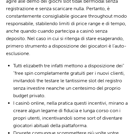
agire alle demo dei giochi slot tidak bermodal senza
registrazione e senza scaricare nulla. Pertanto, è
constantemente consigliabile giocare throughout modo
responsabile, stabilendo limiti di price range e di tempo,
anche quando cuando partecipa a casinò senza
deposito. Nel caso in cui si ritenga di stare esagerando,
primero strumento a disposizione dei giocatori è l’auto-
esclusione.
Tutti elizabeth tre infatti mettono a disposizione dei”
“free spin completamente gratuiti per i nuovi clienti,
invitandoli the testare le tantissime slot del registro
senza investire neanche un centesimo del proprio
budget privato.
I casinò online, nella pratica questi incentivi, mirano a
creare algun legame di fiducia e lunga corso con i
propri utenti, incentivandoli some sort of diventare
giocatori abituali della piattaforma.
Dovrete comunque scommettere più volte votre