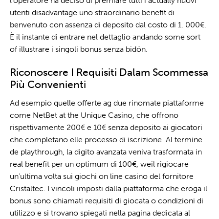
l’operatore ha deciso di premiare tutti i actually nuovi
utenti disadvantage uno straordinario benefit di
benvenuto con assenza di deposito dal costo di 1. 000€.
È il instante di entrare nel dettaglio andando some sort
of illustrare i singoli bonus senza bidón.
Riconoscere I Requisiti Dalam Scommessa
Più Convenienti
Ad esempio quelle offerte ag due rinomate piattaforme
come NetBet at the Unique Casino, che offrono
rispettivamente 200€ e 10€ senza deposito ai giocatori
che completano elle processo di iscrizione. Al termine
de playthrough, la digito avanzata veniva trasformata in
real benefit per un optimum di 100€, weil rigiocare
un’ultima volta sui giochi on line casino del fornitore
Cristaltec. I vincoli imposti dalla piattaforma che eroga il
bonus sono chiamati requisiti di giocata o condizioni di
utilizzo e si trovano spiegati nella pagina dedicata al