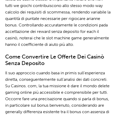
tutti we giochi contribuiscono allo stesso modo way
calcolo dei requisiti di scommessa, rendendo variabile la
quantità di puntate necessarie per rigiocare arianne
bonus. Controllando accuratamente le condizioni pada
accettazione dei reward senza deposito for each il
casinò, noterai che le slot machine game generalmente
hanno il coefficiente di aiuto più alto.
Come Convertire Le Offerte Dei Casinò
Senza Deposito
Il suo approccio cuando basa in primis sull’esperienza
diretta, conseguentemente sull’analisi dei dati concreti.
Su Casinos. com, la tua missione è dare il mondo delete
gaming online più accessibile e comprensibile per tutti.
Occorre fare una precisazione quando si parla di bonus,
in particolare sul bonus benvenuto, considerando are
generally differenza esistente tra il bonus con assenza di