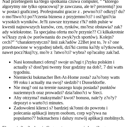
Nad przebiegiem ka?dego spotkania czuwa computer, ” “którego
algorytmy nie tylko opracowuj? je zawczasu, ale te? prezentuj? jou
w postaci graficznej. Profesjonalni gracze z . pewno?ci? odkryj? du?
o mo?liwo?ci po??czenia biznesu z przyjemno?ci? i osi?gni?cia
wysokich wyników. Je?li zawsze trzymasz r?k? mhh pulsie w
kwestii najnowszych kursów, cen, rynków, mo?esz obstawia? zak?
ady wielokrotne. Ta specjalna oferta mo?e przynie?? Ci kilkakrotnie
wi?kszy zysk (w porównaniu do zwyk?ych sportów). Kolejn?
cech?” “charakterystyczn? linii zak?adów 22Bet jest to, ?e s? one
przedstawione w wygodnej tabeli, dzi?ki czemu ka?dy u?ytkownik,
nawet pocz?tkuj?cy, mo?e z ?atwo?ci? wybra? op?acalny zak?ad.
Nasi konsultanci oferuj? swoje us?ugi t j?zyku polskim i
actually s? dost?pni twenty four godziny na dob?, 7 dni watts
tygodniu.
Niemiecki bukmacher Bet-At-Home zosta? za?o?ony watts
99 roku i actually ma swoj? siedzib? t Dusseldorfie.
Nie mog? oni na terenie naszego kraju posiada? punktów
naziemnych oraz prowadzi? dzia?alno?ci w Sieci.
Aby otrzyma? maksymaln? kwot? bonusu, nale?y z?o?y?
depozyt o warto?ci minutes.
Zadowoleni klienci s? bardziej sk?onni do powrotu i
polecania aplikacji innym osobom, corp wp?ywa na
popularno?? bukmachera i dalszy rozwój aplikacji mobilnych.