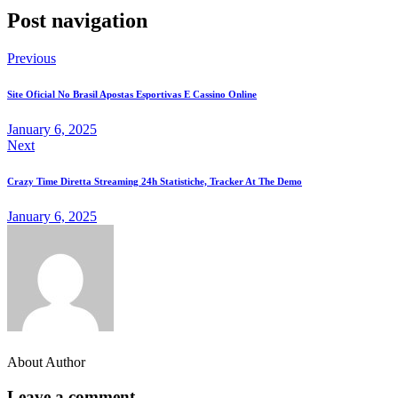
Post navigation
Previous
Site Oficial No Brasil Apostas Esportivas E Cassino Online
January 6, 2025
Next
Crazy Time Diretta Streaming 24h Statistiche, Tracker At The Demo
January 6, 2025
About Author
Leave a comment