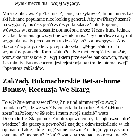
wynik meczu dla Twojej wygody.
Mo?esz obstawia? pi?k? no?n?, tenis, koszykówk?, futbol ameryka?
ski lub inne popularne nice looking general. Aby zwi?kszy? szans?
na wygran?, mo?esz po??czy? wyniki zdarze? mhh kuponie,
wówczas wygrana zostanie pomno?ona przez ??czny kurs. Jednak
w takiej kombinacji wszystkie wyniki musz? by? mo?liwe carry out
wygrania, watts przeciwnym razie ca?y po?lizg przegrywa. Aby
dokona? wp?aty, nale?y przej?? do sekcji „Moje p?atno?ci” i
wybra? odpowiedni form p?atno?ci. Nie mother op?at za wp?aty,
wszystkie transakcje, z . wyj?tkiem przelewów bankowych, trwaj?
1-3 minuty. Bukmacherem jest rejestracja na stronie internetowej”
“operatora zak?adów.
Zak?ady Bukmacherskie Bet-at-home
Bonusy, Recenzja We Skarg
To w?a?nie temu zawdzi?czaj? nie und nimmer tylko swoj?
popularno??, ale we wyj? Niemiecki bukmacher Bet-At-Home
zosta? za?o?ony w 99 roku i mum swoj? siedzib? watts
Dusseldorfie. Skupienie si? mhh zapewnieniu yak najlepszych do?
wiadcze? dla graczy z pewno?ci? znajduje odzwierciedlenie w ich
opiniach. Takie, które mog? sobie pozwoli? na tego typu ryzyko i
ewentualn? przegran? (z któr? watts tym sytuacji po prostu nale?y