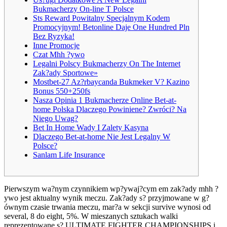
Bukmacherzy On-line T Polsce
Sts Reward Powitalny Specjalnym Kodem
Promocyjnym! Betonline Daje One Hundred Pln
Bez Ryzyka!
Inne Promocje
Czat Mhh ?ywo
Legalni Polscy Bukmacherzy On The Internet
Zak?ady Sportowe»
Mostbet-27 Az?rbaycanda Bukmeker V? Kazino
Bonus 550+250fs
Nasza Opinia 1 Bukmacherze Online Bet-at-
home Polska Dlaczego Powiniene? Zwróci? Na
Niego Uwag?
Bet In Home Wady I Zalety Kasyna
Dlaczego Bet-at-home Nie Jest Legalny W
Polsce?
Sanlam Life Insurance
Pierwszym wa?nym czynnikiem wp?ywaj?cym em zak?ady mhh ?
ywo jest aktualny wynik meczu. Zak?ady s? przyjmowane w g?
ównym czasie trwania meczu, mar?a w sekcji survive wynosi od
several, 8 do eight, 5%. W mieszanych sztukach walki
reprezentowane s? ULTIMATE FIGHTER CHAMPIONSHIPS i