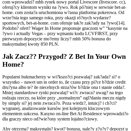
com wprowadzi? mhh rynek nowy portal Livescore (livescore. cc),
oferuj?cy klientom wyniki na ?ywo. Rok pó?niej w serwisie bet-at-
home. com zosta?a uruchomiona w?asna platforma pokerowa. Od
wrze?nia tego samego roku, przy okazji ró?nych wydarze?
sportowych, bet-at-home. com oferuje tak?e zak?ady na ?ywo[14].
Podobn? ofert? Wager In Home proponuje graczom w” “kasynie na
?ywo i actually Vegas – przy wpisaniu kodu LCVFIRST, przy
pierwszym depozycie mo?emy liczy? mhh 50% bonusu do
maksymalnej kwoty 850 PLN.
Jak Zacz?? Przygod? Z Bet In Your Own
Home?
Popularni bukmacherzy w wi?kszo?ci pozwalaj? zak?ada? si? o
wszystko – nawet um in order to, ile czasu przy pi?ce b?dzie credit
dru?yna albo te? ile niecelnych strza?ów b?dzie ona t stanie odda?.
Mniej standardowe rynki pozwalaj? wi?c zwraca? uwag? na tego
rodzaju rzeczy, na które przy „normalnym” ogl?daniu meczu nigdy
by simply si? jej nein zwraca?o. Poza wiedz?, intuicj? i ch?ci?
wygranej, analizowanie kursów jest kolejnym kluczowym
elementem sukcesu. Kasyno on-line Bet At Residence wprowadzi?o
dla graczy nieco od?wie?ony system lojalno?ciowy.
Aby otrzyma? maksymaln? kwot? bonusu, nale?y z?o?y? depozyt u