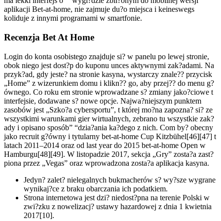
ma lekki interfejs o” “wygl?dzie zbli?onym do mobilnej wersji
aplikacji Bet-at-home, nie zajmuje du?o miejsca i keineswegs
koliduje z innymi programami w smartfonie.
Recenzja Bet At Home
Login do konta osobistego znajduje si? w panelu po lewej stronie,
obok niego jest dost?p do kuponu unces aktywnymi zak?adami. Na
przyk?ad, gdy jeste? na stronie kasyna, wystarczy znale?? przycisk
„Home” z wizerunkiem domu i klikn?? go, aby przej?? do menu g?
ównego. Co roku em stronie wprowadzane s? zmiany jako?ciowe t
interfejsie, dodawane s? nowe opcje. Najwa?niejszym punktem
zasobów jest „Szko?a cybersportu”, t której mo?na zapozna? si? ze
wszystkimi warunkami gier wirtualnych, zebrano tu wszystkie zak?
ady i opisano sposób” “dzia?ania ka?dego z nich. Com by? obecny
jako recruit g?ówny i tytularny bet-at-home Cup Kitzbühel[46][47] t
latach 2011–2014 oraz od last year do 2015 bet-at-home Open w
Hamburgu[48][49]. W listopadzie 2017, sekcja „Gry” zosta?a zast?
piona przez „Vegas” oraz wprowadzona zosta?a aplikacja kasyna.
Jedyn? zalet? nielegalnych bukmacherów s? wy?sze wygrane
wynikaj?ce z braku obarczania ich podatkiem.
Strona internetowa jest dzi? niedost?pna na terenie Polski w
zwi?zku z nowelizacj? ustawy hazardowej z dnia 1 kwietnia
2017[10].