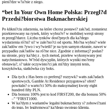
pieni?dze w?a?nie z niego.
“bet In Your Own Home Polska: Przegl?d
Przedsi?biorstwa Bukmacherskiej
Po klikni?ciu zdarzenia, na które chcesz postawi? zak?ad, zostaniesz
przekierowany na rynek, który wybra?e? w mobilnej wersji strony
m przegl?darce. Liczba rynków dost?pnych dla ka?dego
wydarzenia ró?ni? si? w zale?no?ci od sportu. Mo?na wybra? wiele
zak?adów em ?ywo i wy?wietli? je na tym samym ekranie, nawet w
przypadku zak?adów na ró?ne nice. Zgodnie z informacj? podan?
na stronie, przy ka?dej z . tych metod, przelew wykonywany jest
natychmiastowo. W?ród dyscyplin, których wyniki mo?emy
obstawia?, s? takie oczywisto?ci jak mi?dzy innymi tenis,
koszykówka, siatkówka czy boks.
Dla tych z Has been co preferuj? rozrywk? watts zak?adach
sportowych, Gamble At Residence przygotowa? ofert?
powitaln? o warto?ci 50% do maksymalnej kwoty eight
hundred fifty PLN.
Dla bonusu 100% jest to kod FIRST200, the dla bonusu 50%
–” “FIRST1000.
W ka?dym z wariantów legalni bukmacherzy s? zobowi?zani
do tego, by legitymowa? ka?dego swojego klienta.