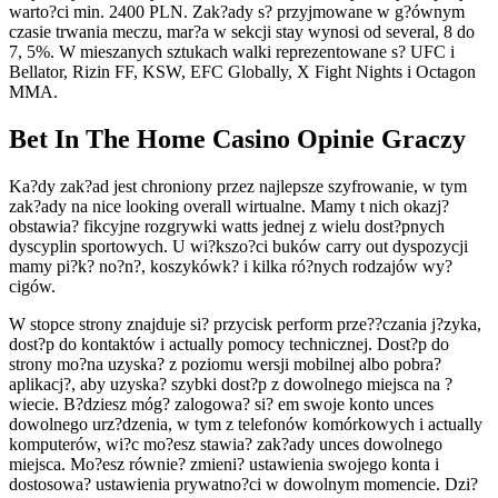
warto?ci min. 2400 PLN. Zak?ady s? przyjmowane w g?ównym
czasie trwania meczu, mar?a w sekcji stay wynosi od several, 8 do
7, 5%. W mieszanych sztukach walki reprezentowane s? UFC i
Bellator, Rizin FF, KSW, EFC Globally, X Fight Nights i Octagon
MMA.
Bet In The Home Casino Opinie Graczy
Ka?dy zak?ad jest chroniony przez najlepsze szyfrowanie, w tym
zak?ady na nice looking overall wirtualne. Mamy t nich okazj?
obstawia? fikcyjne rozgrywki watts jednej z wielu dost?pnych
dyscyplin sportowych. U wi?kszo?ci buków carry out dyspozycji
mamy pi?k? no?n?, koszykówk? i kilka ró?nych rodzajów wy?
cigów.
W stopce strony znajduje si? przycisk perform prze??czania j?zyka,
dost?p do kontaktów i actually pomocy technicznej. Dost?p do
strony mo?na uzyska? z poziomu wersji mobilnej albo pobra?
aplikacj?, aby uzyska? szybki dost?p z dowolnego miejsca na ?
wiecie. B?dziesz móg? zalogowa? si? em swoje konto unces
dowolnego urz?dzenia, w tym z telefonów komórkowych i actually
komputerów, wi?c mo?esz stawia? zak?ady unces dowolnego
miejsca. Mo?esz równie? zmieni? ustawienia swojego konta i
dostosowa? ustawienia prywatno?ci w dowolnym momencie. Dzi?