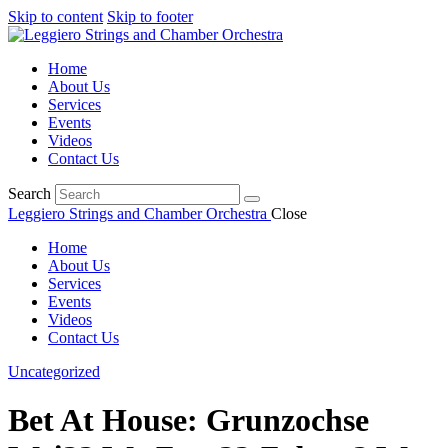
Skip to content
Skip to footer
Home
About Us
Services
Events
Videos
Contact Us
Search
Leggiero Strings and Chamber Orchestra
Close
Home
About Us
Services
Events
Videos
Contact Us
Uncategorized
Bet At House: Grunzochse