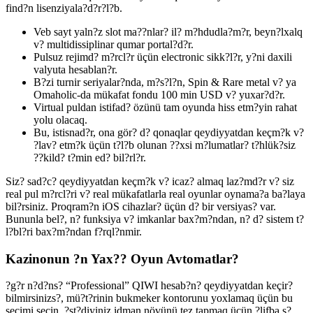
find?n lisenziyala?d?r?l?b.
Veb sayt yaln?z slot ma??nlar? il? m?hdudla?m?r, beyn?lxalq
v? multidissiplinar qumar portal?d?r.
Pulsuz rejimd? m?rcl?r üçün electronic sikk?l?r, y?ni daxili
valyuta hesablan?r.
B?zi turnir seriyalar?nda, m?s?l?n, Spin & Rare metal v? ya
Omaholic-da mükafat fondu 100 min USD v? yuxar?d?r.
Virtual puldan istifad? özünü tam oyunda hiss etm?yin rahat
yolu olacaq.
Bu, istisnad?r, ona gör? d? qonaqlar qeydiyyatdan keçm?k v?
?lav? etm?k üçün t?l?b olunan ??xsi m?lumatlar? t?hlük?siz
??kild? t?min ed? bil?rl?r.
Siz? sad?c? qeydiyyatdan keçm?k v? icaz? almaq laz?md?r v? siz
real pul m?rcl?ri v? real mükafatlarla real oyunlar oynama?a ba?laya
bil?rsiniz. Proqram?n iOS cihazlar? üçün d? bir versiyas? var.
Bununla bel?, n? funksiya v? imkanlar bax?m?ndan, n? d? sistem t?
l?bl?ri bax?m?ndan f?rql?nmir.
Kazinonun ?n Yax?? Oyun Avtomatlar?
?g?r n?d?ns? “Professional” QIWI hesab?n? qeydiyyatdan keçir?
bilmirsinizs?, mü?t?rinin bukmeker kontorunu yoxlamaq üçün bu
seçimi seçin. ?st?diyiniz idman növünü tez tapmaq üçün ?lifba s?