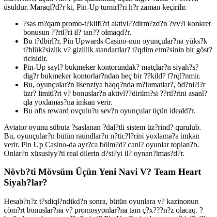
üsuldur. Maraql?d?r ki, Pin-Up turnirl?ri h?r zaman keçirilir.
?sas m?qam promo-t?klifl?ri aktivl??dirm?zd?n ?vv?l konkret
bonusun ??rtl?ri il? tan?? olmaqd?r.
Bu t?dbirl?r, Pin Upwards Casino-nun oyunçular?na yüks?k
t?hlük?sizlik v? gizlilik standartlar? t?qdim etm?sinin bir göst?
ricisidir.
Pin-Up sayl? bukmeker kontorundak? matçlar?n siyah?s?
dig?r bukmeker kontorlar?ndan heç bir ??kild? f?rql?nmir.
Bu, oyunçular?n lisenziya haqq?nda m?lumatlar?, öd?ni?l?r
üzr? limitl?ri v? bonuslar?n aktivl??dirilm?si ??rtl?rini asanl?
qla yoxlamas?na imkan verir.
Bu ofis reward ovçulu?u sev?n oyunçular üçün ideald?r.
Aviator oyunu sübuta ?saslanan ?dal?tli sistem üz?rind? qurulub.
Bu, oyunçular?n bütün raundlar?n n?tic?l?rini yoxlama?a imkan
verir. Pin Up Casino-da ayr?ca bölm?d? canl? oyunlar toplan?b.
Onlar?n xüsusiyy?ti real dilerin d?st?yi il? oynan?lmas?d?r.
Növb?ti Mövsüm Üçün Yeni Navi V? Team Heart
Siyah?lar?
Hesab?n?z t?sdiql?ndikd?n sonra, bütün oyunlara v? kazinonun
cöm?rt bonuslar?na v? promosyonlar?na tam ç?x???n?z olacaq. ?