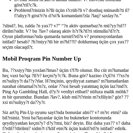
göst?ril?c?k.
Probleml?rinizin h?lli üçün t?crüb?li v? dostluq münasib?ti il?
f?aliyy?t göst?r?n d?st?k komandam?zla ?laq? saxlay?n.”
?slind?, bu, zalda ?n yax?? v?” “?n aktiv qumarbaz?n mü?yy?nl??
dirilm?sidir. V? bu ?lav? olaraq aktiv h?r?k?tl?ri stimulla?d?r?r.
Oyun platformas?nda qumarda turnirl?rd?n v? promosyonlardan
istifad? hesab? ?h?miyy?tli bir m?bl??l? doldurmaq üçün çox yax??
seçim olacaqd?r.
Mobil Proqram Pin Number Up
Bu, ??xsiyy?tin yoxlan?lmas? üçün t?l?b olunur. Bu cür m?lumatlar
heç vaxt ba?qa ?ll?r? keçm?y?c?k. Buna gör? kazino i?çil?ri ??xs?n
m?suliyy?t da??y?rlar. H?mçinin, qeydiyyat zaman? m?lumatlardan
narahat olmamal?s?n?z, onlar ??xsi hesab yaratmaq üçün laz?md?r.
Ping Ap Gambling Hall, d?y?r verdiyi etibarl? nüfuza malik möhk?
m bir qurumdur. Bundan ?lav?, klub mü?t?rinin m?xfiliyin? gör? ??
xsi m?suliyy?t da??y?r.
Siz art?q Pin-Up oyunu sayt?nda bonuslar alm?? v? m?rc etmi? ola
bil?rsiniz. Yeni ba?layanlar üçün bu bukmeker kontorunda
qeydiyyatdan keçm?y? d?y?rmi, biz? deyin. Biz daha yax?? v? daha
f?rdil??dirilmi? xidm?t t?klif etm?k üçün kukil?rd?n istifad? edirik.