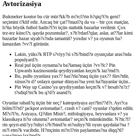
Avtorizasiya
Bukmeker kontor bu cür mür?kk?b m?rcl?rin h?qiq?t?n geni?
seçimini t?klif edir. Ancaq bir çat??mazl?q da va – bir çox matçlar,
h?tta böyük futbol hadis?l?ri üçün statistik bazarlar verilmir. Çox
tez-tez küncl?r, qayda pozuntular?, x?b?rdarl?qlar, aslar, at??lar kimi
bazarlar bazar siyah?s?nda tamamil? yoxdur v? ya oyunun ba?
lamazdan ?vv?l görünür.
Lakin, yüks?k RTP s?viyy?si s?b?bind?n oyunçular aras?nda
populyard?r.
Real pul üçün oynama?a ba?lamaq üçün ?vv?lc? Pin
Upwards kazinosunda qeydiyyatdan keçm?k laz?md?r.
Bu, pullu oyunlara yax?? haz?rla?maq üçün yax?? fürs?tdir,
xüsus?n d? onlayn qumar dünyas?na yeni ba?layanlar üçün..
Pin Way up Casino’ya qeydiyyatdan keçm?k v? hesab?n?z?
t?sdiql?m?k bu q?d?r asand?r.
Oyunlar rahatl?q üçün bir neç? kateqoriyaya ayr?lm??d?r. Ayr?ca
bölm?l?rd? jackpot avtomatlar?, crash v? canl? oyunlar t?qdim edilir.
M?s?l?n, Asiyaya, Q?dim Misir?, mifologiyaya, heyvanlara v? ya
klassikaya h?sr olunmu? avtomatlar? seçm?k mümkündür. N?tic?l?
rin qeyri-mü?yy?nliyi s?b?bind?n m?suliyy?tli oyun qaydalar?na ?
m?l etm?k vacibdir. H?mçinin m?rcl?rin paylanmas?na diqq?tl?
yana?maq laz?md?r.