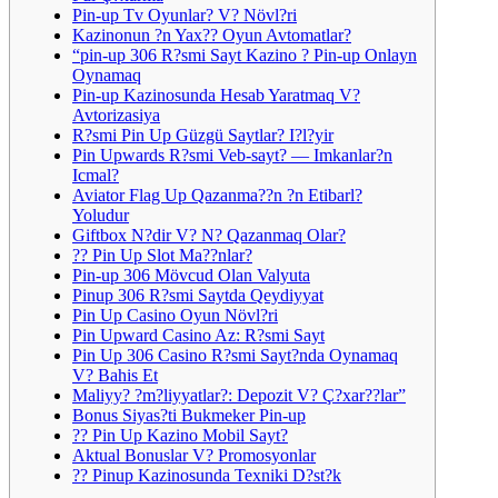
Pin-up Tv Oyunlar? V? Növl?ri
Kazinonun ?n Yax?? Oyun Avtomatlar?
“pin-up 306 R?smi Sayt Kazino ? Pin-up Onlayn
Oynamaq
Pin-up Kazinosunda Hesab Yaratmaq V?
Avtorizasiya
R?smi Pin Up Güzgü Saytlar? I?l?yir
Pin Upwards R?smi Veb-sayt? — Imkanlar?n
Icmal?
Aviator Flag Up Qazanma??n ?n Etibarl?
Yoludur
Giftbox N?dir V? N? Qazanmaq Olar?
?? Pin Up Slot Ma??nlar?
Pin-up 306 Mövcud Olan Valyuta
Pinup 306 R?smi Saytda Qeydiyyat
Pin Up Casino Oyun Növl?ri
Pin Upward Casino Az: R?smi Sayt
Pin Up 306 Casino R?smi Sayt?nda Oynamaq
V? Bahis Et
Maliyy? ?m?liyyatlar?: Depozit V? Ç?xar??lar”
Bonus Siyas?ti Bukmeker Pin-up
?? Pin Up Kazino Mobil Sayt?
Aktual Bonuslar V? Promosyonlar
?? Pinup Kazinosunda Texniki D?st?k