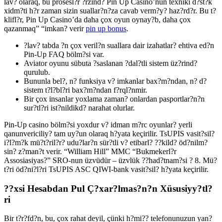
lav? olaraq, bu prosesl?r ?rzind? Pin Up Casino’nun texniki d?st?k
xidm?ti h?r zaman sizin suallar?n?za cavab verm?y? haz?rd?r. Bu t?
klifl?r, Pin Up Casino’da daha çox oyun oynay?b, daha çox
qazanmaq” “imkan? verir
pin up bonus
.
?lav? tabda ?n çox veril?n suallara dair izahatlar? ehtiva ed?n
Pin-Up FAQ bölm?si var.
Aviator oyunu sübuta ?saslanan ?dal?tli sistem üz?rind?
qurulub.
Bununla bel?, n? funksiya v? imkanlar bax?m?ndan, n? d?
sistem t?l?bl?ri bax?m?ndan f?rql?nmir.
Bir çox insanlar yoxlama zaman? onlardan pasportlar?n?n
sur?tl?ri ist?nildikd? narahat olurlar.
Pin-Up casino bölm?si yoxdur v? idman m?rc oyunlar? yerli
qanunvericiliy? tam uy?un olaraq h?yata keçirilir. TsUPIS vasit?sil?
i?l?m?k mü?t?ril?r? udu?lar?n sür?tli v? etibarl? ??kild? öd?nilm?
sin? z?man?t verir. “William Hill” MMC “Bukmekerl?r
Assosiasiyas?” SRO-nun üzvüdür – üzvlük ??had?tnam?si ? 8. Mü?
t?ri öd?ni?l?ri TsUPIS ASC QIWI-bank vasit?sil? h?yata keçirilir.
??xsi Hesabdan Pul Ç?xar?lmas?n?n Xüsusiyy?tl?
ri
Bir t?r?fd?n, bu, çox rahat deyil, çünki h?mi?? telefonunuzun yan?