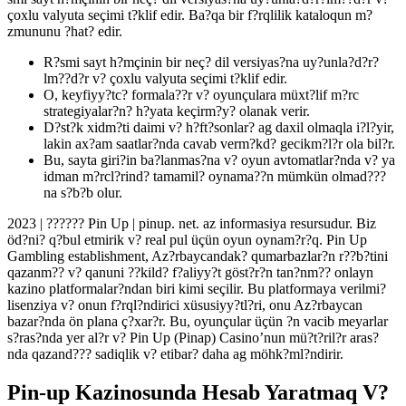
çoxlu valyuta seçimi t?klif edir. Ba?qa bir f?rqlilik kataloqun m?
zmununu ?hat? edir.
R?smi sayt h?mçinin bir neç? dil versiyas?na uy?unla?d?r?
lm??d?r v? çoxlu valyuta seçimi t?klif edir.
O, keyfiyy?tc? formala??r v? oyunçulara müxt?lif m?rc
strategiyalar?n? h?yata keçirm?y? olanak verir.
D?st?k xidm?ti daimi v? h?ft?sonlar? ag daxil olmaqla i?l?yir,
lakin ax?am saatlar?nda cavab verm?kd? gecikm?l?r ola bil?r.
Bu, sayta giri?in ba?lanmas?na v? oyun avtomatlar?nda v? ya
idman m?rcl?rind? tamamil? oynama??n mümkün olmad???
na s?b?b olur.
2023 | ?????? Pin Up | pinup. net. az informasiya resursudur. Biz
öd?ni? q?bul etmirik v? real pul üçün oyun oynam?r?q. Pin Up
Gambling establishment, Az?rbaycandak? qumarbazlar?n r??b?tini
qazanm?? v? qanuni ??kild? f?aliyy?t göst?r?n tan?nm?? onlayn
kazino platformalar?ndan biri kimi seçilir. Bu platformaya verilmi?
lisenziya v? onun f?rql?ndirici xüsusiyy?tl?ri, onu Az?rbaycan
bazar?nda ön plana ç?xar?r. Bu, oyunçular üçün ?n vacib meyarlar
s?ras?nda yer al?r v? Pin Up (Pinap) Casino’nun mü?t?ril?r aras?
nda qazand??? sadiqlik v? etibar? daha ag möhk?ml?ndirir.
Pin-up Kazinosunda Hesab Yaratmaq V?