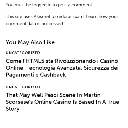
You must be
logged in
to post a comment.
This site uses Akismet to reduce spam.
Learn how your
comment data is processed.
You May Also Like
UNCATEGORIZED
Come l’HTML5 sta Rivoluzionando i Casinò
Online: Tecnologia Avanzata, Sicurezza dei
Pagamenti e Cashback
UNCATEGORIZED
That May Well Pesci Scene In Martin
Scorsese’s Online Casino Is Based In A True
Story