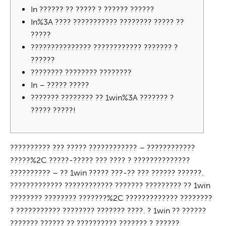
In ?????? ?? ????? ? ?????? ??????
In%3A ???? ??????????? ???????? ????? ??
?????
??????????????? ???????????? ??????? ?
??????
???????? ???????? ????????
In – ????? ?????
??????? ???????? ?? 1win%3A ??????? ?
????? ?????!
?????????? ??? ????? ???????????? – ????????????
?????%2C ?????-????? ??? ???? ? ??????????????
?????????? – ?? 1win ????? ???-?? ??? ?????? ??????.
????????????? ???????????? ??????? ????????? ?? 1win
???????? ???????? ???????%2C ????????????? ????????
? ??????????? ???????? ??????? ????. ? 1win ?? ??????
??????? ?????? ?? ?????????? ??????? ? ??????