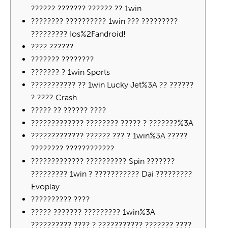
?????? ??????? ?????? ?? 1win
???????? ?????????? 1win ??? ?????????
????????? Ios%2Fandroid!
???? ??????
??????? ????????
??????? ? 1win Sports
??????????? ?? 1win Lucky Jet%3A ?? ??????
? ???? Crash
????? ?? ?????? ????
????????????? ???????? ????? ? ???????%3A
????????????? ?????? ??? ? 1win%3A ?????
???????? ????????????
????????????? ?????????? Spin ???????
????????? 1win ? ??????????? Dai ?????????
Evoplay
?????????? ????
????? ??????? ????????? 1win%3A
?????????? ???? ? ??????????? ??????? ????