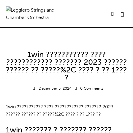
Searc
UNCATEGORIZED
1win ??????????? ????
???????????? ??????? 2023 ??????
?????? ?? ?????%2C ???? ? ?? 1???
?
December 5, 2024
0
Comments
1win ??????????? ???? ???????????? ??????? 2023
?????? ?????? ?? ?????%2C ???? ? ?? 1??? ??
1win ??????? ? ??????? ??????