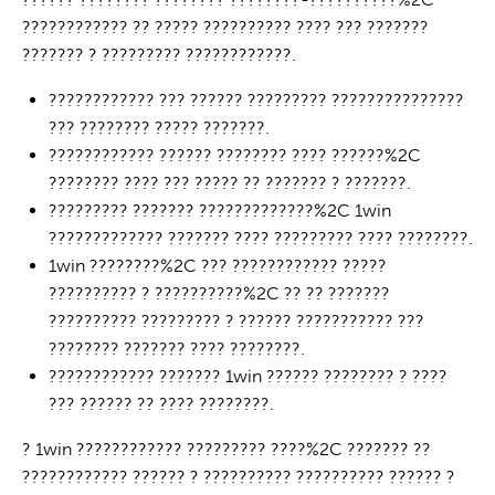
???????????? ?? ????? ?????????? ???? ??? ???????
??????? ? ????????? ????????????.
???????????? ??? ?????? ????????? ???????????????
??? ???????? ????? ???????.
???????????? ?????? ???????? ???? ??????%2C
???????? ???? ??? ????? ?? ??????? ? ???????.
????????? ??????? ?????????????%2C 1win
????????????? ??????? ???? ????????? ???? ????????.
1win ????????%2C ??? ???????????? ?????
?????????? ? ??????????%2C ?? ?? ???????
?????????? ????????? ? ?????? ??????????? ???
???????? ??????? ???? ????????.
???????????? ??????? 1win ?????? ???????? ? ????
??? ?????? ?? ???? ????????.
? 1win ???????????? ????????? ????%2C ??????? ??
???????????? ?????? ? ?????????? ?????????? ?????? ?