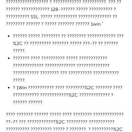
?????????????????? ? ???????????? ??????????. ??? ??
?????? ???????????? 128-?????? ????? ?????????? ?
?????????? SSL. ????? ?????????? ?????????????? ??
???????? ?????? ? ????? ??????? ?????? 1win.”
?????? ????? ???????? ?? ???????? ???????????? ???
%2C ?? ????????? ??????? ????? ???-?? ?? ??????
?????.
??????? ???? ?????????? ????? ????????????
????????????? ????????????? ??????????????
??????????? ???????? ??? ?????????? ???????????
?????.
? 1Win ??????????? ???? ????????%2C ??????? ????
??????????? ????????????%2C ????????????? ?
?????? ??????.
???? ??????? ?????? ????? ???? ???????? ?????????????
??-?? ??? ????????????%2C ????????? ???????????
?????????? ????????? ????? ? ???????. ? ?????????%2C