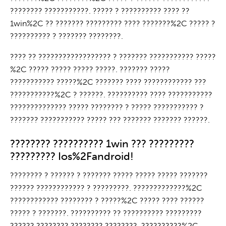
???????? ???????????. ????? ? ?????????? ???? ??
1win%2C ?? ??????? ????????? ???? ???????%2C ????? ?
?????????? ? ??????? ????????.
???? ?? ?????????????????? ? ??????? ??????????? ?????
%2C ????? ????? ????? ?????. ??????? ?????
??????????? ?????%2C ??????? ???? ???????????? ???
???????????%2C ? ??????. ?????????? ???? ???????????
?????????????? ????? ???????? ? ????? ??????????? ?
??????? ??????????? ????? ??? ??????? ??????? ??????.
???????? ?????????? 1win ??? ?????????
????????? Ios%2Fandroid!
???????? ? ?????? ? ??????? ????? ????? ????? ???????
?????? ???????????? ? ?????????. ?????????????%2C
???????????? ???????? ? ?????%2C ????? ???? ??????
????? ? ???????. ?????????? ?? ?????????? ?????????
?????? ???????? ???????? ????????-??????????%2C