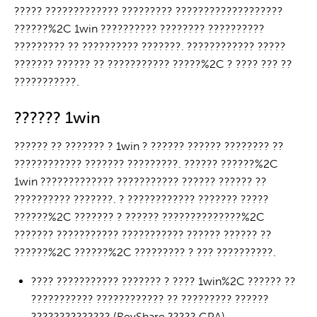
????? ????????????? ????????? ???????????????????
??????%2C 1win ?????????? ???????? ??????????
????????? ?? ?????????? ???????. ???????????? ?????
??????? ?????? ?? ??????????? ?????%2C ? ???? ??? ??
???????????.
?????? 1win
?????? ?? ??????? ? 1win ? ?????? ?????? ???????? ??
???????????? ??????? ?????????. ?????? ??????%2C
1win ????????????? ??????????? ?????? ?????? ??
?????????? ???????. ? ???????????? ??????? ?????
??????%2C ??????? ? ?????? ??????????????%2C
??????? ??????????? ??????????? ?????? ?????? ??
??????%2C ??????%2C ????????? ? ??? ??????????.
???? ??????????? ??????? ? ???? 1win%2C ?????? ??
??????????? ???????????? ?? ????????? ??????
?????????????? (RevShare ????? CPA).