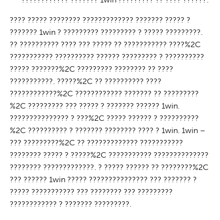
???? ????? ???????? ????????????? ??????? ????? ?
??????? 1win ? ????????? ????????? ? ????? ?????????.
?? ?????????? ???? ??? ????? ?? ??????????? ????%2C
??????????? ?????????? ?????? ????????? ? ??????????
????? ???????%2C ????????? ???????? ?? ????
???????????. ?????%2C ?? ?????????? ????
????????????%2C ???????????? ??????? ?? ?????????
%2C ????????? ??? ????? ? ??????? ?????? 1win.
??????????????? ? ???%2C ????? ?????? ? ??????????
%2C ?????????? ? ??????? ???????? ???? ? 1win. 1win –
??? ?????????%2C ?? ????????????? ???????????
???????? ????? ? ?????%2C ??????????? ??????????????
???????? ?????????????. ? ????? ?????? ?? ????????%2C
??? ?????? 1win ????? ??????????????? ??? ??????? ?
????? ??????????? ??? ???????? ??? ?????????
???????????? ? ??????? ?????????.