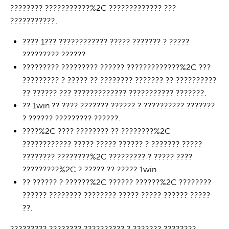
???????? ???????????%2C ????????????? ???
???????????.
???? 1??? ???????????? ????? ??????? ? ?????
????????? ??????.
????????? ????????? ?????? ?????????????%2C ???
????????? ? ????? ?? ???????? ??????? ?? ??????????
?? ?????? ??? ????????????? ??????????? ???????.
?? 1win ?? ???? ??????? ?????? ? ?????????? ???????
? ?????? ????????? ??????.
????%2C ???? ???????? ?? ????????%2C
???????????? ????? ????? ?????? ? ??????? ?????
???????? ????????%2C ????????? ? ????? ????
?????????%2C ? ????? ?? ????? 1win.
?? ?????? ? ??????%2C ?????? ??????%2C ????????
?????? ???????? ???????? ????? ????? ?????? ?????
??.
????????? ???????? ?????????? ? ??????? ????????