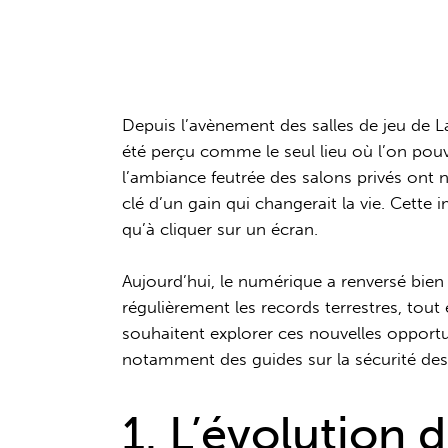
Depuis l’avènement des salles de jeu de La
été perçu comme le seul lieu où l’on pouv
l’ambiance feutrée des salons privés ont no
clé d’un gain qui changerait la vie. Cette
qu’à cliquer sur un écran.
Aujourd’hui, le numérique a renversé bien
régulièrement les records terrestres, tou
souhaitent explorer ces nouvelles opportun
notamment des guides sur la sécurité des 
1. L’évolution 