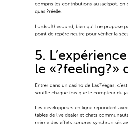
compris les contributions au jackpot. En 
quasi?réelle.
Lordsofthesound, bien qu’il ne propose pas
point de repère neutre pour vérifier la sécu
5. L’expérience
le «?feeling?» 
Entrer dans un casino de Las?Vegas, c’est 
souffle chaque fois que le compteur du ja
Les développeurs en ligne répondent avec
tables de live dealer et chats communauta
même des effets sonores synchronisés ave