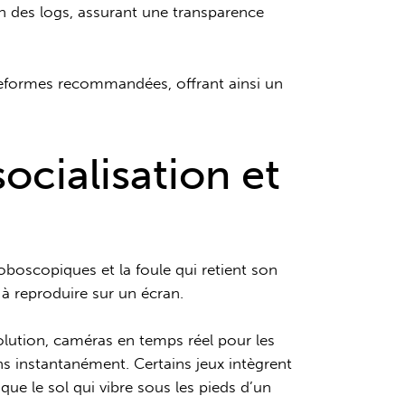
on des logs, assurant une transparence
lateformes recommandées, offrant ainsi un
ocialisation et
roboscopiques et la foule qui retient son
à reproduire sur un écran.
lution, caméras en temps réel pour les
ns instantanément. Certains jeux intègrent
e le sol qui vibre sous les pieds d’un