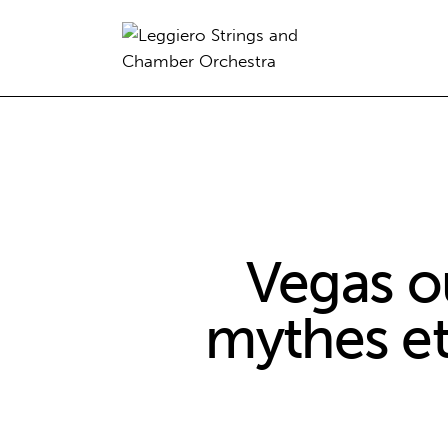
Vegas o
mythes et