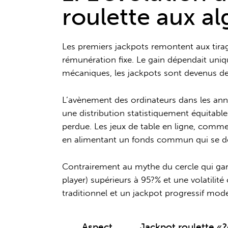
roulette aux a
Les premiers jackpots remontent aux tirag
rémunération fixe. Le gain dépendait uni
mécaniques, les jackpots sont devenus des
L’avènement des ordinateurs dans les ann
une distribution statistiquement équitabl
perdue. Les jeux de table en ligne, comme 
en alimentant un fonds commun qui se décl
Contrairement au mythe du cercle qui garan
player) supérieurs à 95?% et une volatilité
traditionnel et un jackpot progressif mod
Aspect
Jackpot roulette «?