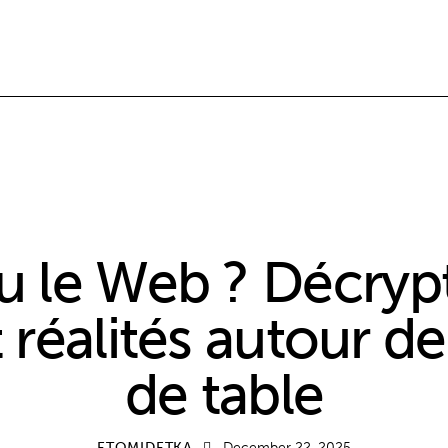
UNCATEGORIZED
u le Web ? Décryp
 réalités autour de
de table
ETOMIDETKA
December 22, 2025