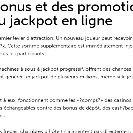
 bonus et des promoti
u jackpot en ligne
mier levier d’attraction. Un nouveau joueur peut recevoir
5?x. Cette somme supplémentaire est immédiatement injec
us les participants.
machines à sous à jackpot progressif, offrent des chances
t générer un jackpot de plusieurs millions, même si le j
nt à eux, fonctionnent comme les «?comps?» des casinos t
ts échangeables contre des bonus de dépôt, des cash?bac
és.
repas, chambres d’hôtel) n’alimentent pas directement le