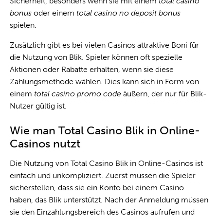
Sicherheit, besonders wenn sie mit einem
total casino
bonus
oder einem
total casino no deposit bonus
spielen.
Zusätzlich gibt es bei vielen Casinos attraktive Boni für
die Nutzung von Blik. Spieler können oft spezielle
Aktionen oder Rabatte erhalten, wenn sie diese
Zahlungsmethode wählen. Dies kann sich in Form von
einem
total casino promo code
äußern, der nur für Blik-
Nutzer gültig ist.
Wie man Total Casino Blik in Online-
Casinos nutzt
Die Nutzung von Total Casino Blik in Online-Casinos ist
einfach und unkompliziert. Zuerst müssen die Spieler
sicherstellen, dass sie ein Konto bei einem Casino
haben, das Blik unterstützt. Nach der Anmeldung müssen
sie den Einzahlungsbereich des Casinos aufrufen und