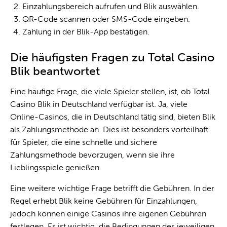
Einzahlungsbereich aufrufen und Blik auswählen.
QR-Code scannen oder SMS-Code eingeben.
Zahlung in der Blik-App bestätigen.
Die häufigsten Fragen zu Total Casino
Blik beantwortet
Eine häufige Frage, die viele Spieler stellen, ist, ob Total
Casino Blik in Deutschland verfügbar ist. Ja, viele
Online-Casinos, die in Deutschland tätig sind, bieten Blik
als Zahlungsmethode an. Dies ist besonders vorteilhaft
für Spieler, die eine schnelle und sichere
Zahlungsmethode bevorzugen, wenn sie ihre
Lieblingsspiele genießen.
Eine weitere wichtige Frage betrifft die Gebühren. In der
Regel erhebt Blik keine Gebühren für Einzahlungen,
jedoch können einige Casinos ihre eigenen Gebühren
festlegen. Es ist wichtig, die Bedingungen des jeweiligen