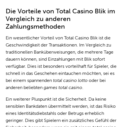
Die Vorteile von Total Casino Blik im
Vergleich zu anderen
Zahlungsmethoden
Ein wesentlicher Vorteil von Total Casino Blik ist die
Geschwindigkeit der Transaktionen. Im Vergleich zu
traditionellen Banküberweisungen, die mehrere Tage
dauern können, sind Einzahlungen mit Blik sofort
verfügbar. Dies ist besonders vorteilhaft für Spieler, die
schnell in das Geschehen eintauchen möchten, sei es
bei einem spannenden
total casino lotto
oder bei
anderen beliebten
games total casino
.
Ein weiterer Pluspunkt ist die Sicherheit. Da keine
sensiblen Bankdaten übermittelt werden, ist das Risiko
eines Identitätsdiebstahls oder Betrugs erheblich
geringer. Dies gibt Spielern ein zusätzliches Gefühl der