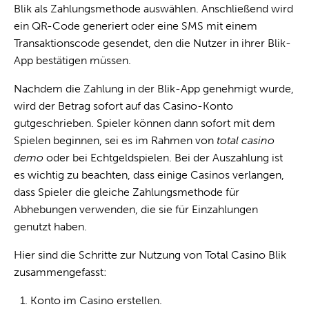
Blik als Zahlungsmethode auswählen. Anschließend wird
ein QR-Code generiert oder eine SMS mit einem
Transaktionscode gesendet, den die Nutzer in ihrer Blik-
App bestätigen müssen.
Nachdem die Zahlung in der Blik-App genehmigt wurde,
wird der Betrag sofort auf das Casino-Konto
gutgeschrieben. Spieler können dann sofort mit dem
Spielen beginnen, sei es im Rahmen von
total casino
demo
oder bei Echtgeldspielen. Bei der Auszahlung ist
es wichtig zu beachten, dass einige Casinos verlangen,
dass Spieler die gleiche Zahlungsmethode für
Abhebungen verwenden, die sie für Einzahlungen
genutzt haben.
Hier sind die Schritte zur Nutzung von Total Casino Blik
zusammengefasst:
Konto im Casino erstellen.