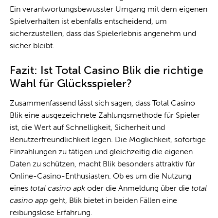
Ein verantwortungsbewusster Umgang mit dem eigenen
Spielverhalten ist ebenfalls entscheidend, um
sicherzustellen, dass das Spielerlebnis angenehm und
sicher bleibt.
Fazit: Ist Total Casino Blik die richtige
Wahl für Glücksspieler?
Zusammenfassend lässt sich sagen, dass Total Casino
Blik eine ausgezeichnete Zahlungsmethode für Spieler
ist, die Wert auf Schnelligkeit, Sicherheit und
Benutzerfreundlichkeit legen. Die Möglichkeit, sofortige
Einzahlungen zu tätigen und gleichzeitig die eigenen
Daten zu schützen, macht Blik besonders attraktiv für
Online-Casino-Enthusiasten. Ob es um die Nutzung
eines
total casino apk
oder die Anmeldung über die
total
casino app
geht, Blik bietet in beiden Fällen eine
reibungslose Erfahrung.