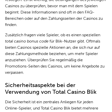
Casinos zu überprüfen, bevor man mit dem Spielen
beginnt. Diese Informationen sind oft in den FAQ-
Bereichen oder auf den Zahlungsseiten der Casinos zu
finden.
Zusätzlich fragen viele Spieler, ob es einen speziellen
total casino bonus code
für Blik-Nutzer gibt. Oftmals
bieten Casinos spezielle Aktionen an, die sich nur auf
diese Zahlungsmethode beziehen, um mehr Spieler
anzuziehen. Überprüfen Sie regelmäßig die
Promotions-Seiten des Casinos, um keine Angebote zu
verpassen.
Sicherheitsaspekte bei der
Verwendung von Total Casino Blik
Die Sicherheit ist ein zentrales Anliegen für jeden
Online-Spieler, und Total Casino Blik bietet mehrere