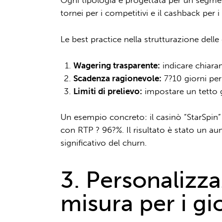
Ogni tipologia è progettata per un segmento
tornei per i competitivi e il cashback per i
Le best practice nella strutturazione del
Wagering trasparente:
indicare chiaram
Scadenza ragionevole:
7?10 giorni per 
Limiti di prelievo:
impostare un tetto gi
Un esempio concreto: il casinò “StarSpin”
con RTP ? 96?%. Il risultato è stato un a
significativo del churn.
3. Personalizz
misura per i gi