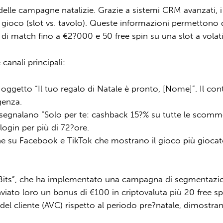
 delle campagne natalizie. Grazie a sistemi CRM avanzati, 
i gioco (slot vs. tavolo). Queste informazioni permettono
di match fino a €2?000 e 50 free spin su una slot a volatil
 canali principali:
 oggetto “Il tuo regalo di Natale è pronto, [Nome]”. Il c
genza.
egnalano “Solo per te: cashback 15?% su tutte le scommes
login per più di 72?ore.
he su Facebook e TikTok che mostrano il gioco più gioca
kyBits”, che ha implementato una campagna di segmentazion
inviato loro un bonus di €100 in criptovaluta più 20 free spi
l cliente (AVC) rispetto al periodo pre?natale, dimostran