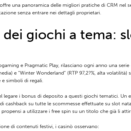
ffre una panoramica delle migliori pratiche di CRM nel set
zione senza entrare nei dettagli proprietari.
 dei giochi a tema: sl
ogaming e Pragmatic Play, rilasciano ogni anno una serie d
media) e “Winter Wonderland” (RTP 97,2?%, alta volatilità) so
e simboli di regali.
el legare i bonus di deposito a questi giochi tematici. Un
% di cashback su tutte le scommesse effettuate su slot na
ropensi a utilizzare i free spin su un titolo che già li atti
one di contenuti festivi, i casinò osservano: