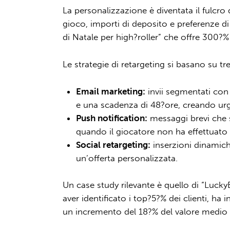
La personalizzazione è diventata il fulcro
gioco, importi di deposito e preferenze d
di Natale per high?roller” che offre 300?% 
Le strategie di retargeting si basano su tre
Email marketing:
invii segmentati con
e una scadenza di 48?ore, creando ur
Push notification:
messaggi brevi che s
quando il giocatore non ha effettuato 
Social retargeting:
inserzioni dinamic
un’offerta personalizzata.
Un case study rilevante è quello di “Luc
aver identificato i top?5?% dei clienti, ha 
un incremento del 18?% del valore medio de