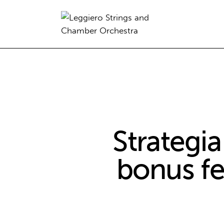
Strategia
bonus fes