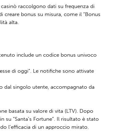
i casinò raccolgono dati su frequenza di
 di creare bonus su misura, come il “Bonus
ità alta.
ontenuto include un codice bonus univoco
se di oggi”. Le notifiche sono attivate
to dal singolo utente, accompagnato da
e basata su valore di vita (LTV). Dopo
n su “Santa’s Fortune”. Il risultato è stato
do l’efficacia di un approccio mirato.