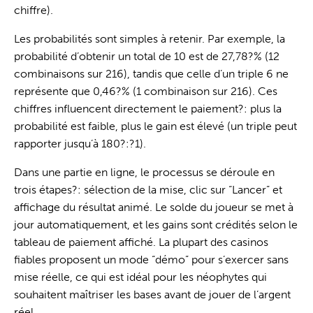
chiffre).
Les probabilités sont simples à retenir. Par exemple, la
probabilité d’obtenir un total de 10 est de 27,78?% (12
combinaisons sur 216), tandis que celle d’un triple 6 ne
représente que 0,46?% (1 combinaison sur 216). Ces
chiffres influencent directement le paiement?: plus la
probabilité est faible, plus le gain est élevé (un triple peut
rapporter jusqu’à 180?:?1).
Dans une partie en ligne, le processus se déroule en
trois étapes?: sélection de la mise, clic sur “Lancer” et
affichage du résultat animé. Le solde du joueur se met à
jour automatiquement, et les gains sont crédités selon le
tableau de paiement affiché. La plupart des casinos
fiables proposent un mode “démo” pour s’exercer sans
mise réelle, ce qui est idéal pour les néophytes qui
souhaitent maîtriser les bases avant de jouer de l’argent
réel.