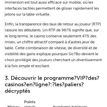
immersion est tout aussi efficace sur mobile, où les
interfaces tactiles permettent de glisser rapidement les
jetons sur la table virtuelle.
Enfin, la transparence des taux de retour au joueur (RTP)
rassure les débutants. Un RTP de 96?% signifie que, sur
le long terme, le casino conserve seulement 4?% des
mises, un chiffre attractif comparé à d’autres jeux de
table. Cette combinaison de vitesse, de diversité et de
visibilité des gains explique pourquoi Sic?Bo devient le
choix privilégié des joueurs cherchant un divertissement
à la fois simple et excitant.
3. Découvrir le programme?VIP?des?
casinos?en?ligne?:?les?paliers?
décryptés
Points
Niveau
requis
Avantages typiques