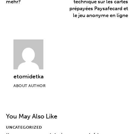
mehr?
technique sur les cartes
prépayées Paysafecard et
le jeu anonyme en ligne
etomidetka
ABOUT AUTHOR
You May Also Like
UNCATEGORIZED