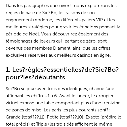
Dans les paragraphes qui suivent, nous explorerons les
règles de base de Sic?Bo, les raisons de son
engouement moderne, les différents paliers VIP et les
meilleures stratégies pour gravir les échelons pendant la
période de Noël. Vous découvrirez également des
témoignages de joueurs qui, partant de zéro, sont
devenus des membres Diamant, ainsi que les offres
exclusives réservées aux meilleurs casinos en ligne.
1. Les?règles?essentielles?de?Sic?Bo?
pour?les?débutants
Sic?Bo se joue avec trois dés identiques, chaque face
affichant les chiffres 1 à 6. Avant le lancer, le croupier
virtuel expose une table comportant plus d’une trentaine
de zones de mise. Les paris les plus courants sont?:
Grande (total???11), Petite (total???10), Exacte (prédire le
total précis) et Triple (les trois dés affichent le même