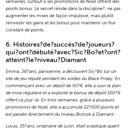
semaines, surtout si les promotions de Noël offrent des
points bonus. Le secret réside dans la discipline?: ne pas
augmenter les mises de façon impulsive, mais plutôt
réinvestir les gains et les bonus pour maintenir un flux
constant de points.
6. Histoires?de?succès?de?joueurs?
qui?ont?débuté?avec?Sic?Bo?et?ont?
atteint?le?niveau?Diamant
Emma, 28?ans, parisienne, a découvert Sic?Bo sur un
site de jeu réputé pendant les soldes du Black Friday. En
commençant avec un dépôt de 50?€, elle a suivi le plan
de mise régulière et a exploité le bonus de dépôt 150?%
offert ce jour-là. En trois semaines, grâce à plusieurs
promotions de Noël, elle a accumulé 22?000 points et
est passée directement du niveau Bronze à Diamant.
Lucas, 35?ans, originaire de Lyon, était sceptique quant