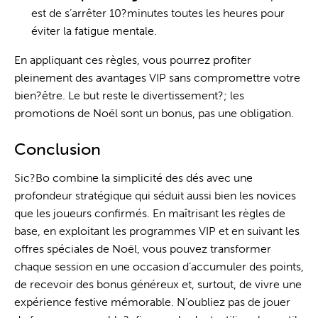
est de s’arrêter 10?minutes toutes les heures pour
éviter la fatigue mentale.
En appliquant ces règles, vous pourrez profiter
pleinement des avantages VIP sans compromettre votre
bien?être. Le but reste le divertissement?; les
promotions de Noël sont un bonus, pas une obligation.
Conclusion
Sic?Bo combine la simplicité des dés avec une
profondeur stratégique qui séduit aussi bien les novices
que les joueurs confirmés. En maîtrisant les règles de
base, en exploitant les programmes VIP et en suivant les
offres spéciales de Noël, vous pouvez transformer
chaque session en une occasion d’accumuler des points,
de recevoir des bonus généreux et, surtout, de vivre une
expérience festive mémorable. N’oubliez pas de jouer