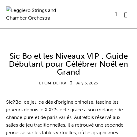
Searc
UNCATEGORIZED
Sic Bo et les Niveaux VIP : Guide
Débutant pour Célébrer Noël en
Grand
ETOMIDETKA
July 6, 2025
Sic?Bo, ce jeu de dés d’origine chinoise, fascine les
joueurs depuis le XIX??siècle grâce à son mélange de
chance pure et de paris variés. Autrefois réservé aux
salles de jeu traditionnelles, il a retrouvé une seconde
jeunesse sur les tables virtuelles, où les graphismes