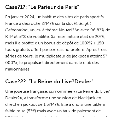
Case?1?: “Le Parieur de Paris”
En janvier 2024, un habitué des sites de paris sportifs
France a décroché 2?M?€ sur la slot
Midnight
Celebration
, un jeu à thème Nouvel?An avec 96,8?% de
RTP et 5?% de volatilité. Sa mise initiale était de 20?€,
mais il a profité d’un bonus de dépôt de 100?% + 150
tours gratuits offert par son casino préféré. Après trois
séries de tours, le multiplicateur de jackpot a atteint 5?
000?x, le propulsant directement dans le club des
millionnaires.
Case?2?: “La Reine du Live?Dealer”
Une joueuse française, surnommée «?La Reine du Live?
Dealer?», a transformé une session de blackjack en
direct en jackpot de 1,5?M?€. Elle a choisi une table à
faible mise (5?€) mais avec un taux de paiement de