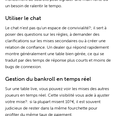
un besoin de ralentir le tempo.
Utiliser le chat
Le chat n’est pas qu’un espace de convivialité?; il sert à
poser des questions sur les règles, à demander des
clarifications sur les mises secondaires ou à créer une
relation de confiance. Un dealer qui répond rapidement
montre généralement une table bien gérée, ce qui se
traduit par des temps de réponse plus courts et moins de
bugs de connexion.
Gestion du bankroll en temps réel
Sur une table live, vous pouvez voir les mises des autres
joueurs en temps réel. Cette visibilité vous aide à ajuster
votre mise?: si la plupart misent 10?€, il est souvent
judicieux de rester dans la même fourchette pour
profiter du même taux de paiement.