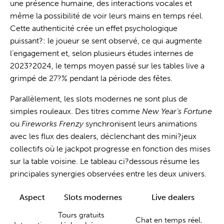
une présence humaine, des interactions vocales et
même la possibilité de voir leurs mains en temps réel.
Cette authenticité crée un effet psychologique
puissant?: le joueur se sent observé, ce qui augmente
l’engagement et, selon plusieurs études internes de
2023?2024, le temps moyen passé sur les tables live a
grimpé de 27?% pendant la période des fêtes.
Parallèlement, les slots modernes ne sont plus de
simples rouleaux. Des titres comme
New Year’s Fortune
ou
Fireworks Frenzy
synchronisent leurs animations
avec les flux des dealers, déclenchant des mini?jeux
collectifs où le jackpot progresse en fonction des mises
sur la table voisine. Le tableau ci?dessous résume les
principales synergies observées entre les deux univers.
Aspect
Slots modernes
Live dealers
Tours gratuits
Chat en temps réel,