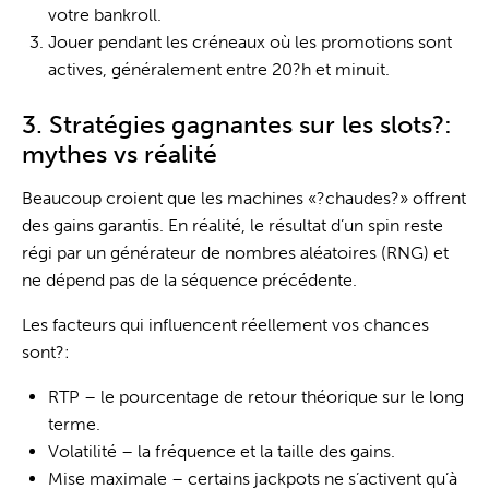
votre bankroll.
Jouer pendant les créneaux où les promotions sont
actives, généralement entre 20?h et minuit.
3. Stratégies gagnantes sur les slots?:
mythes vs réalité
Beaucoup croient que les machines «?chaudes?» offrent
des gains garantis. En réalité, le résultat d’un spin reste
régi par un générateur de nombres aléatoires (RNG) et
ne dépend pas de la séquence précédente.
Les facteurs qui influencent réellement vos chances
sont?:
RTP – le pourcentage de retour théorique sur le long
terme.
Volatilité – la fréquence et la taille des gains.
Mise maximale – certains jackpots ne s’activent qu’à