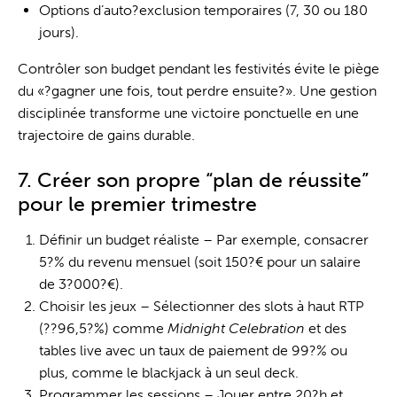
Options d’auto?exclusion temporaires (7, 30 ou 180
jours).
Contrôler son budget pendant les festivités évite le piège
du «?gagner une fois, tout perdre ensuite?». Une gestion
disciplinée transforme une victoire ponctuelle en une
trajectoire de gains durable.
7. Créer son propre “plan de réussite”
pour le premier trimestre
Définir un budget réaliste – Par exemple, consacrer
5?% du revenu mensuel (soit 150?€ pour un salaire
de 3?000?€).
Choisir les jeux – Sélectionner des slots à haut RTP
(??96,5?%) comme
Midnight Celebration
et des
tables live avec un taux de paiement de 99?% ou
plus, comme le blackjack à un seul deck.
Programmer les sessions – Jouer entre 20?h et