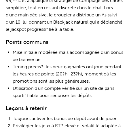
99,2?% et a appliqué la stratégie de comptage des cartes
simplifiée, tout en restant discrète dans le chat. Lors
d’une main décisive, le croupier a distribué un As suivi
d’un 10, lui donnant un Blackjack naturel qui a déclenché
le jackpot progressif lié à la table.
Points communs
Mise initiale modérée mais accompagnée d’un bonus
de bienvenue.
Timing précis?: les deux gagnantes ont joué pendant
les heures de pointe (20?h–23?h), moment où les
promotions sont les plus généreuses.
Utilisation d’un compte vérifié sur un site de paris
sportif fiable pour sécuriser les dépôts.
Leçons à retenir
Toujours activer les bonus de dépôt avant de jouer.
Privilégier les jeux à RTP élevé et volatilité adaptée à