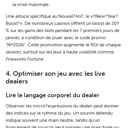
la mise maximale.
Une astuce spécifique au Nouvel?An?: le «?New?Year?
Boost?». De nombreux casinos offrent un boost de 20?
% sur les gains des slots pendant les 7 premiers jours de
janvier, à condition de jouer avec le code promo
“NY2026”. Cette promotion augmente le ROI de chaque
session, surtout sur les jeux à haute volatilité comme
Fireworks Fortune
.
4. Optimiser son jeu avec les live
dealers
Lire le langage corporel du dealer
Observer les micro?expressions du dealer peut donner
des indices sur le rythme du jeu. Un sourire détendu
indique souvent une main neutre, tandis qu’un
froncement de sourcils peut signaler une main forte ou