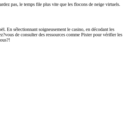
ez pas, le temps file plus vite que les flocons de neige virtuels.
oël. En sélectionnant soigneusement le casino, en décodant les
ez?vous de consulter des ressources comme Pixter pour vérifier les
vous?!