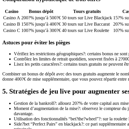
Casino
Bonus dépôt
Tours gratuits
Ca
Casino A
200?% jusqu’à 500?€
50 tours sur Live Blackjack
15?% sur
Casino B
150?% jusqu’à 400?€
30 tours sur Live Baccarat
20?% sur
Casino C
100?% jusqu’à 300?€
40 tours sur Live Roulette
10?% sur
Astuces pour éviter les pièges
Vérifiez les restrictions géographiques?: certains bonus ne sont 
Contrôlez les limites de retrait quotidien, souvent fixées à 2?0
Lisez les petits caractères?: certains tours gratuits ne peuvent ê
Combiner un bonus de dépôt avec des tours gratuits augmente le nomb
donne 400?€ de mise supplémentaire, que vous pouvez répartir entre ro
5. Stratégies de jeu live pour augmenter se
Gestion de la bankroll?: allouez 20?% de votre capital aux mises q
Moment d’augmentation de la mise?: observez le compteur du ja
davantage.
Utilisation des fonctionnalités “bet?the?wheel”?: sur la roulette 
Side?bet “Perfect Pairs” en blackjack?: ce pari supplémentaire 