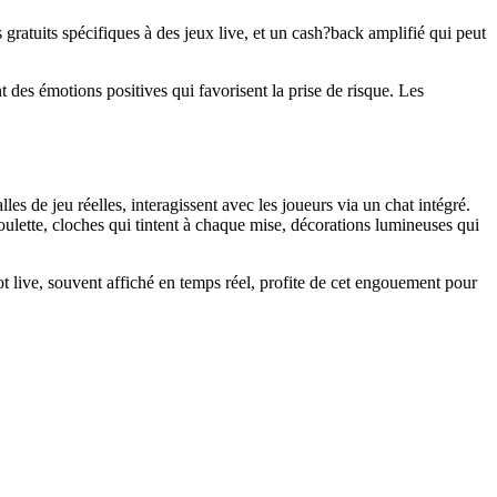
ratuits spécifiques à des jeux live, et un cash?back amplifié qui peut
des émotions positives qui favorisent la prise de risque. Les
es de jeu réelles, interagissent avec les joueurs via un chat intégré.
roulette, cloches qui tintent à chaque mise, décorations lumineuses qui
ot live, souvent affiché en temps réel, profite de cet engouement pour