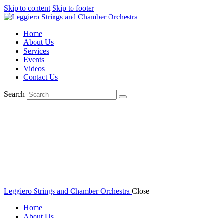
Skip to content
Skip to footer
Home
About Us
Services
Events
Videos
Contact Us
Search
Leggiero Strings and Chamber Orchestra
Close
Home
About Us