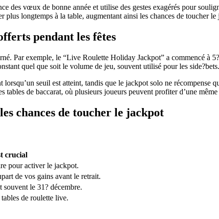
ance des vœux de bonne année et utilise des gestes exagérés pour soulign
er plus longtemps à la table, augmentant ainsi les chances de toucher le 
offerts pendant les fêtes
erné. Par exemple, le “Live Roulette Holiday Jackpot” a commencé à 5
nstant quel que soit le volume de jeu, souvent utilisé pour les side?bets
 lorsqu’un seuil est atteint, tandis que le jackpot solo ne récompense q
es tables de baccarat, où plusieurs joueurs peuvent profiter d’une mêm
es chances de toucher le jackpot
t crucial
re pour activer le jackpot.
part de vos gains avant le retrait.
t souvent le 31? décembre.
ables de roulette live.