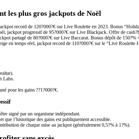
nt les plus gros jackpots de Noël
jackpot record de 120?000?€ sur Live Roulette en 2023. Bonus “Holi
, jackpot progressif de 95?000?€ sur Live Blackjack. Offre de cash?
ckpot partagé de 80?000?€ sur Live Baccarat. Bonus dépôt de 150?% + 
e neige en temps réel, jackpot record de 110?000?€ sur le “Live Roule
altar).
h Labs.
ntané pour les gains ??1?000?€.
essif
it être signé par un organisme indépendant.
et que l’historique des gains est publiquement accessible.
ontribution de chaque mise au jackpot (généralement 0,5?% à 1?%).
rofiter sans excès