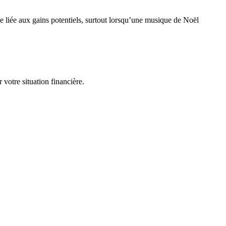
e liée aux gains potentiels, surtout lorsqu’une musique de Noël
 votre situation financière.