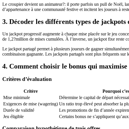
Le croupier devient un animateur?: il porte parfois un pull de Noël, l
d’appartenance à une communauté festive et incitent les joueurs à rest
3. Décoder les différents types de jackpots 
Un jackpot progressif augmente à chaque mise placée sur le jeu conc
de 1,2?million de mises cumulées. À l’inverse, un jackpot fixe reste co
Le jackpot partagé permet à plusieurs joueurs de gagner simultanément
combinaison gagnante. Les jackpots partagés sont plus fréquents sur l
4. Comment choisir le bonus qui maximise l
Critères d’évaluation
Critère
Pourquoi c’es
Mise minimale
Détermine le capital de départ nécessai
Exigences de mise (wagering)
Un ratio trop élevé peut absorber la plu
Durée de validité
Les promotions de fin d’année expiren
Jeu éligible
Certains bonus ne s’appliquent qu’aux t
Comparaison hypothétique de trois offres