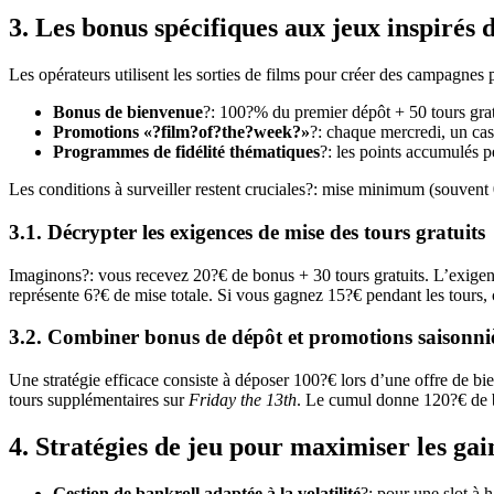
3. Les bonus spécifiques aux jeux inspirés 
Les opérateurs utilisent les sorties de films pour créer des campagnes 
Bonus de bienvenue
?: 100?% du premier dépôt + 50 tours gratu
Promotions «?film?of?the?week?»
?: chaque mercredi, un ca
Programmes de fidélité thématiques
?: les points accumulés p
Les conditions à surveiller restent cruciales?: mise minimum (souvent
3.1. Décrypter les exigences de mise des tours gratuits
Imaginons?: vous recevez 20?€ de bonus + 30 tours gratuits. L’exigenc
représente 6?€ de mise totale. Si vous gagnez 15?€ pendant les tours, 
3.2. Combiner bonus de dépôt et promotions saisonni
Une stratégie efficace consiste à déposer 100?€ lors d’une offre de 
tours supplémentaires sur
Friday the 13th
. Le cumul donne 120?€ de bo
4. Stratégies de jeu pour maximiser les gai
Gestion de bankroll adaptée à la volatilité
?: pour une slot à 