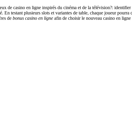
ux de casino en ligne inspirés du cinéma et de la télévision?: identifier 
é. En testant plusieurs slots et variantes de table, chaque joueur pour
ffres de
bonus casino en ligne
afin de choisir le nouveau casino en ligne l