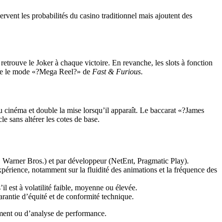
rvent les probabilités du casino traditionnel mais ajoutent des
retrouve le Joker à chaque victoire. En revanche, les slots à fonction
omme le mode «?Mega Reel?» de
Fast & Furious
.
u cinéma et double la mise lorsqu’il apparaît. Le baccarat «?James
 sans altérer les cotes de base.
l, Warner Bros.) et par développeur (NetEnt, Pragmatic Play).
érience, notamment sur la fluidité des animations et la fréquence des
l est à volatilité faible, moyenne ou élevée.
antie d’équité et de conformité technique.
sement ou d’analyse de performance.