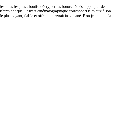
les titres les plus aboutis, décrypter les bonus dédiés, appliquer des
ra déterminer quel univers cinématographique correspond le mieux à son
e plus payant, fiable et offrant un retrait instantané. Bon jeu, et que la