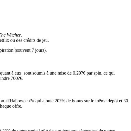
The Witcher
.
tflix ou des crédits de jeu.
iration (souvent 7 jours).
 quant à eux, sont soumis à une mise de 0,20?€ par spin, ce qui
eindre 700?€.
motion «?Halloween?» qui ajoute 20?% de bonus sur le même dépôt et 30
chaque offre.
 à 2?% de votre capital afin de survivre aux séquences de pertes.