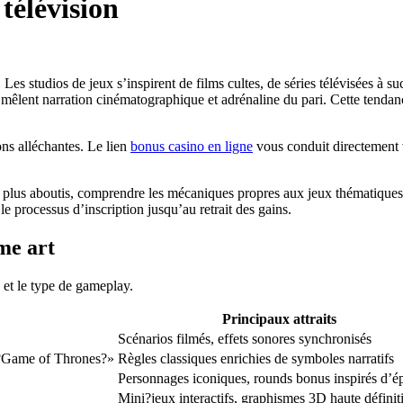
 télévision
s. Les studios de jeux s’inspirent de films cultes, de séries télévisées 
i mêlent narration cinématographique et adrénaline du pari. Cette tenda
ons alléchantes. Le lien
bonus casino en ligne
vous conduit directement v
 plus aboutis, comprendre les mécaniques propres aux jeux thématiques, 
 le processus d’inscription jusqu’au retrait des gains.
ème art
 et le type de gameplay.
Principaux attraits
Scénarios filmés, effets sonores synchronisés
«?Game of Thrones?»
Règles classiques enrichies de symboles narratifs
Personnages iconiques, rounds bonus inspirés d’é
Mini?jeux interactifs, graphismes 3D haute définit