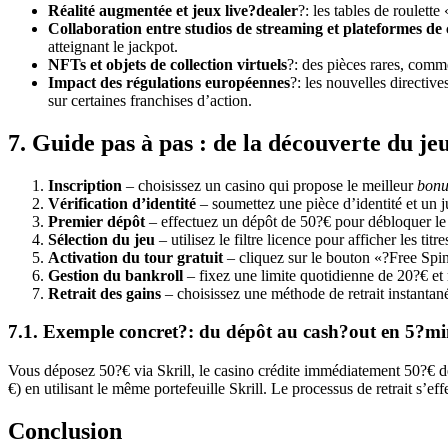
Réalité augmentée et jeux live?dealer
?: les tables de roulett
Collaboration entre studios de streaming et plateformes de 
atteignant le jackpot.
NFTs et objets de collection virtuels
?: des pièces rares, com
Impact des régulations européennes
?: les nouvelles directive
sur certaines franchises d’action.
7. Guide pas à pas : de la découverte du je
Inscription
– choisissez un casino qui propose le meilleur
bonu
Vérification d’identité
– soumettez une pièce d’identité et un j
Premier dépôt
– effectuez un dépôt de 50?€ pour débloquer l
Sélection du jeu
– utilisez le filtre licence pour afficher les ti
Activation du tour gratuit
– cliquez sur le bouton «?Free Spin
Gestion du bankroll
– fixez une limite quotidienne de 20?€ et 
Retrait des gains
– choisissez une méthode de retrait instantané 
7.1. Exemple concret?: du dépôt au cash?out en 5?mi
Vous déposez 50?€ via Skrill, le casino crédite immédiatement 50?€ de
€) en utilisant le même portefeuille Skrill. Le processus de retrait s’
Conclusion