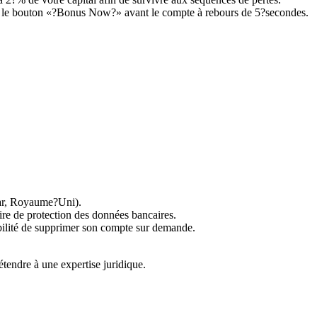
sur le bouton «?Bonus Now?» avant le compte à rebours de 5?secondes.
ltar, Royaume?Uni).
aire de protection des données bancaires.
ibilité de supprimer son compte sur demande.
rétendre à une expertise juridique.