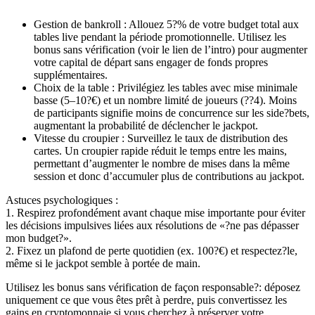
Gestion de bankroll : Allouez 5?% de votre budget total aux
tables live pendant la période promotionnelle. Utilisez les
bonus sans vérification (voir le lien de l’intro) pour augmenter
votre capital de départ sans engager de fonds propres
supplémentaires.
Choix de la table : Privilégiez les tables avec mise minimale
basse (5–10?€) et un nombre limité de joueurs (??4). Moins
de participants signifie moins de concurrence sur les side?bets,
augmentant la probabilité de déclencher le jackpot.
Vitesse du croupier : Surveillez le taux de distribution des
cartes. Un croupier rapide réduit le temps entre les mains,
permettant d’augmenter le nombre de mises dans la même
session et donc d’accumuler plus de contributions au jackpot.
Astuces psychologiques :
1. Respirez profondément avant chaque mise importante pour éviter
les décisions impulsives liées aux résolutions de «?ne pas dépasser
mon budget?».
2. Fixez un plafond de perte quotidien (ex. 100?€) et respectez?le,
même si le jackpot semble à portée de main.
Utilisez les bonus sans vérification de façon responsable?: déposez
uniquement ce que vous êtes prêt à perdre, puis convertissez les
gains en cryptomonnaie si vous cherchez à préserver votre