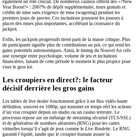
également un rôle crucial. De nombreux casinos offrent des «?New
Year Boost?» : 200?% de dépôt supplémentaire, tours gratuits et
crédits de mise sans exigence de mise (wagering) pendant les
premiers jours de janvier. Ces incitations poussent les joueurs à
placer des mises plus importantes, accélérant la croissance du
jackpot.
Enfin, les jackpots progressifs tirent parti de la masse critique. Plus
de participants signifie plus de contributions au pot, ce qui rend les
gains potentiels astronomiques. Ainsi, le timing du Nouvel An crée
une synergie entre psychologie, volume de jeu et incitations
financières, faisant de cette période le moment le plus propice pour
viser le gros lot.
Les croupiers en direct?: le facteur
décisif derrière les gros gains
Les tables de live dealer fonctionnent grâce à un flux vidéo haute
définition, souvent en 1080p, qui transmet en temps réel les actions
d’un vrai croupier depuis un studio ou un casino terrestre. Le
processus repose sur un mélange de streaming sécurisé (TLS/SSL)
et de générateur de nombres aléatoires (RNG) pour les cartes
virtuelles lorsqu’il s’agit de jeux comme le
Live Roulette
. Le RNG
garantit l’équité, tandis que le croupier humain assure la