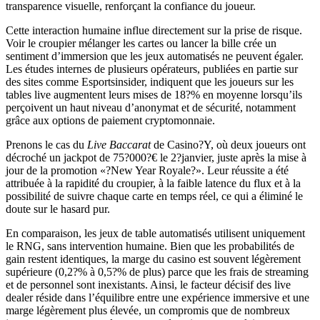
transparence visuelle, renforçant la confiance du joueur.
Cette interaction humaine influe directement sur la prise de risque.
Voir le croupier mélanger les cartes ou lancer la bille crée un
sentiment d’immersion que les jeux automatisés ne peuvent égaler.
Les études internes de plusieurs opérateurs, publiées en partie sur
des sites comme Esportsinsider, indiquent que les joueurs sur les
tables live augmentent leurs mises de 18?% en moyenne lorsqu’ils
perçoivent un haut niveau d’anonymat et de sécurité, notamment
grâce aux options de paiement cryptomonnaie.
Prenons le cas du
Live Baccarat
de Casino?Y, où deux joueurs ont
décroché un jackpot de 75?000?€ le 2?janvier, juste après la mise à
jour de la promotion «?New Year Royale?». Leur réussite a été
attribuée à la rapidité du croupier, à la faible latence du flux et à la
possibilité de suivre chaque carte en temps réel, ce qui a éliminé le
doute sur le hasard pur.
En comparaison, les jeux de table automatisés utilisent uniquement
le RNG, sans intervention humaine. Bien que les probabilités de
gain restent identiques, la marge du casino est souvent légèrement
supérieure (0,2?% à 0,5?% de plus) parce que les frais de streaming
et de personnel sont inexistants. Ainsi, le facteur décisif des live
dealer réside dans l’équilibre entre une expérience immersive et une
marge légèrement plus élevée, un compromis que de nombreux