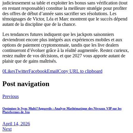
judicieusement sa table et exploiter les bonus sans vérification (tout
en restant responsable) constitue la meilleure stratégie pour profiter
des offres de début d’année sans sacrifier ses résolutions. Les
témoignages de Victor, Léa et Marc montrent que le succès dépend
autant de la discipline que de la chance.
Les tendances futures indiquent que les jackpots saisonniers
deviendront encore plus intégrés aux expériences mobiles et aux
options de paiement cryptomonnaie, tandis que les live dealers
continueront d’évoluer grâce à la réalité augmentée. Restez curieux,
restez maître de vos décisions, et que 2027 vous apporte autant de
plaisir que de gains maîtrisés.
0
Likes
Twitter
Facebook
Email
Copy URL to clipboard
Post navigation
Previous
Optimiser le Sync Multi?Appareils : Analyse Mathématique des Niveaux VIP sur les
Plateformes de Jeu
April 14, 2026
Next