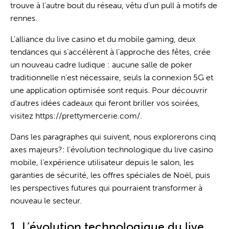
trouve à l’autre bout du réseau, vêtu d’un pull à motifs de
rennes.
L’alliance du live casino et du mobile gaming, deux
tendances qui s’accélèrent à l’approche des fêtes, crée
un nouveau cadre ludique : aucune salle de poker
traditionnelle n’est nécessaire, seuls la connexion 5G et
une application optimisée sont requis. Pour découvrir
d’autres idées cadeaux qui feront briller vos soirées,
visitez
https://prettymercerie.com/
.
Dans les paragraphes qui suivent, nous explorerons cinq
axes majeurs?: l’évolution technologique du live casino
mobile, l’expérience utilisateur depuis le salon, les
garanties de sécurité, les offres spéciales de Noël, puis
les perspectives futures qui pourraient transformer à
nouveau le secteur.
1. L’évolution technologique du live