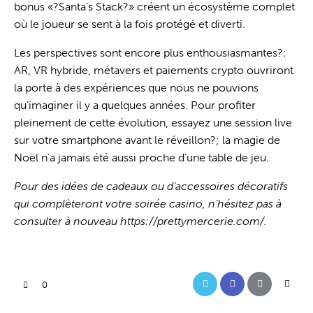
bonus «?Santa’s Stack?» créent un écosystème complet
où le joueur se sent à la fois protégé et diverti.
Les perspectives sont encore plus enthousiasmantes?:
AR, VR hybride, métavers et paiements crypto ouvriront
la porte à des expériences que nous ne pouvions
qu’imaginer il y a quelques années. Pour profiter
pleinement de cette évolution, essayez une session live
sur votre smartphone avant le réveillon?; la magie de
Noël n’a jamais été aussi proche d’une table de jeu.
Pour des idées de cadeaux ou d’accessoires décoratifs
qui complèteront votre soirée casino, n’hésitez pas à
consulter à nouveau https://prettymercerie.com/.
Twitter
Facebook
Email
Copy
0
URL