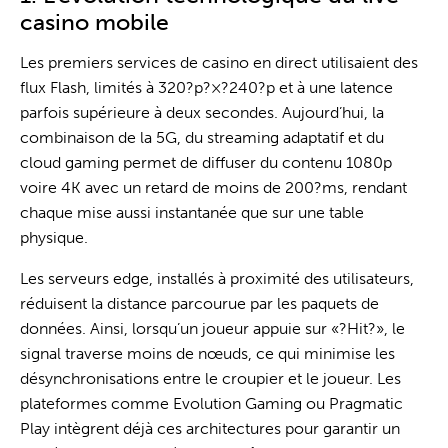
casino mobile
Les premiers services de casino en direct utilisaient des
flux Flash, limités à 320?p?×?240?p et à une latence
parfois supérieure à deux secondes. Aujourd’hui, la
combinaison de la 5G, du streaming adaptatif et du
cloud gaming permet de diffuser du contenu 1080p
voire 4K avec un retard de moins de 200?ms, rendant
chaque mise aussi instantanée que sur une table
physique.
Les serveurs edge, installés à proximité des utilisateurs,
réduisent la distance parcourue par les paquets de
données. Ainsi, lorsqu’un joueur appuie sur «?Hit?», le
signal traverse moins de nœuds, ce qui minimise les
désynchronisations entre le croupier et le joueur. Les
plateformes comme Evolution Gaming ou Pragmatic
Play intègrent déjà ces architectures pour garantir un