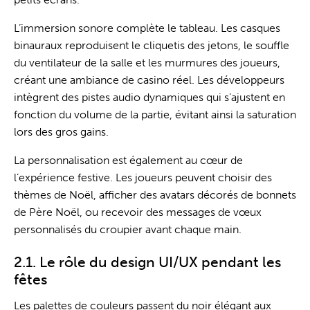
L’immersion sonore complète le tableau. Les casques
binauraux reproduisent le cliquetis des jetons, le souffle
du ventilateur de la salle et les murmures des joueurs,
créant une ambiance de casino réel. Les développeurs
intègrent des pistes audio dynamiques qui s’ajustent en
fonction du volume de la partie, évitant ainsi la saturation
lors des gros gains.
La personnalisation est également au cœur de
l’expérience festive. Les joueurs peuvent choisir des
thèmes de Noël, afficher des avatars décorés de bonnets
de Père Noël, ou recevoir des messages de vœux
personnalisés du croupier avant chaque main.
2.1. Le rôle du design UI/UX pendant les
fêtes
Les palettes de couleurs passent du noir élégant aux