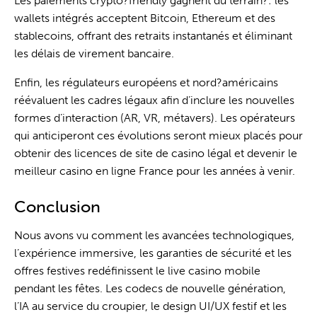
Les paiements crypto?friendly gagnent du terrain?: les
wallets intégrés acceptent Bitcoin, Ethereum et des
stablecoins, offrant des retraits instantanés et éliminant
les délais de virement bancaire.
Enfin, les régulateurs européens et nord?américains
réévaluent les cadres légaux afin d’inclure les nouvelles
formes d’interaction (AR, VR, métavers). Les opérateurs
qui anticiperont ces évolutions seront mieux placés pour
obtenir des licences de site de casino légal et devenir le
meilleur casino en ligne France pour les années à venir.
Conclusion
Nous avons vu comment les avancées technologiques,
l’expérience immersive, les garanties de sécurité et les
offres festives redéfinissent le live casino mobile
pendant les fêtes. Les codecs de nouvelle génération,
l’IA au service du croupier, le design UI/UX festif et les