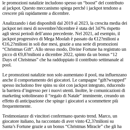
le promozioni natalizie includono spesso un “boost” del contributo
al jackpot. Questo meccanismo spiega perché i jackpot tendono a
crescere più rapidamente a dicembre.
Analizzando i dati disponibili dal 2019 al 2023, la crescita media dei
jackpot nei mesi di novembre?dicembre è stata del 34?% rispetto
agli stessi periodi dell’anno precedente. Nel 2021, ad esempio, il
jackpot progressivo di Mega Moolah è passato da €12?milioni a
€16,2?milioni in soli due mesi, grazie a una serie di promozioni
“Christmas Gift”. Allo stesso modo, Divine Fortune ha registrato un
picco di €9,8?milioni a dicembre 2022, spinto da un bonus “12
Days of Christmas” che ha raddoppiato il contributo settimanale al
pool.
Le promozioni natalizie non solo aumentano il pool, ma influenzano
anche il comportamento dei giocatori. Le campagne “gift?wrapped”
spesso includono free spins su slot con jackpot integrato, riducendo
la barriera d’ingresso per i nuovi utenti. Inoltre, le comunicazioni di
marketing sottolineano il “regalo di Natale” imminente, creando un
effetto di anticipazione che spinge i giocatori a scommettere più
frequentemente.
Testimonianze di vincitori confermano questo trend. Marco, un
giocatore italiano, ha raccontato di aver vinto €2,3?milioni su
Santa’s Fortune grazie a un bonus “Christmas Miracle” che gli ha