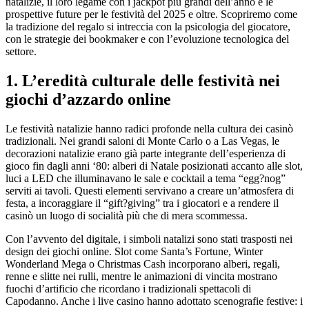
natalizie, il loro legame con i jackpot più grandi dell’anno e le
prospettive future per le festività del 2025 e oltre. Scopriremo come
la tradizione del regalo si intreccia con la psicologia del giocatore,
con le strategie dei bookmaker e con l’evoluzione tecnologica del
settore.
1. L’eredità culturale delle festività nei
giochi d’azzardo online
Le festività natalizie hanno radici profonde nella cultura dei casinò
tradizionali. Nei grandi saloni di Monte Carlo o a Las Vegas, le
decorazioni natalizie erano già parte integrante dell’esperienza di
gioco fin dagli anni ‘80: alberi di Natale posizionati accanto alle slot,
luci a LED che illuminavano le sale e cocktail a tema “egg?nog”
serviti ai tavoli. Questi elementi servivano a creare un’atmosfera di
festa, a incoraggiare il “gift?giving” tra i giocatori e a rendere il
casinò un luogo di socialità più che di mera scommessa.
Con l’avvento del digitale, i simboli natalizi sono stati trasposti nei
design dei giochi online. Slot come Santa’s Fortune, Winter
Wonderland Mega o Christmas Cash incorporano alberi, regali,
renne e slitte nei rulli, mentre le animazioni di vincita mostrano
fuochi d’artificio che ricordano i tradizionali spettacoli di
Capodanno. Anche i live casino hanno adottato scenografie festive: i