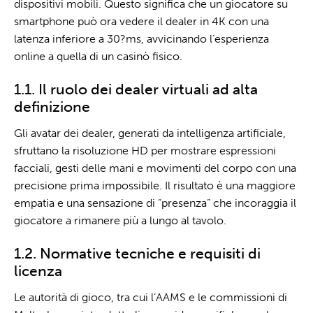
dispositivi mobili. Questo significa che un giocatore su
smartphone può ora vedere il dealer in 4K con una
latenza inferiore a 30?ms, avvicinando l’esperienza
online a quella di un casinò fisico.
1.1. Il ruolo dei dealer virtuali ad alta
definizione
Gli avatar dei dealer, generati da intelligenza artificiale,
sfruttano la risoluzione HD per mostrare espressioni
facciali, gesti delle mani e movimenti del corpo con una
precisione prima impossibile. Il risultato è una maggiore
empatia e una sensazione di “presenza” che incoraggia il
giocatore a rimanere più a lungo al tavolo.
1.2. Normative tecniche e requisiti di
licenza
Le autorità di gioco, tra cui l’AAMS e le commissioni di