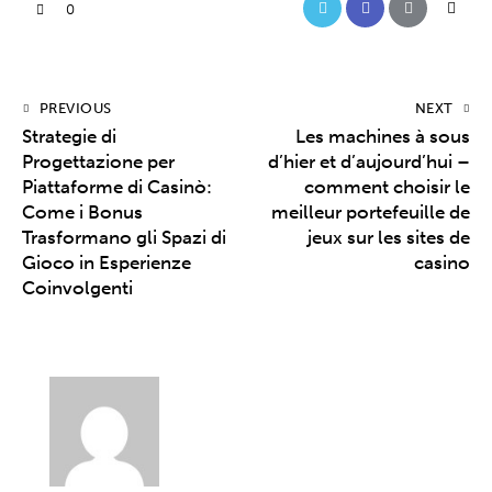
Twitter
Facebook
Email
Copy
0
URL
to
Post
PREVIOUS
NEXT
clipboa
Strategie di
Les machines à sous
navigation
Progettazione per
d’hier et d’aujourd’hui –
Piattaforme di Casinò:
comment choisir le
Come i Bonus
meilleur portefeuille de
Trasformano gli Spazi di
jeux sur les sites de
Gioco in Esperienze
casino
Coinvolgenti