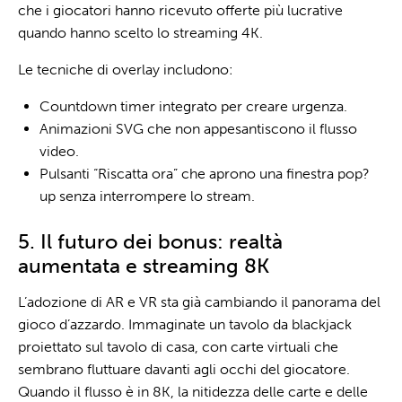
che i giocatori hanno ricevuto offerte più lucrative
quando hanno scelto lo streaming 4K.
Le tecniche di overlay includono:
Countdown timer integrato per creare urgenza.
Animazioni SVG che non appesantiscono il flusso
video.
Pulsanti “Riscatta ora” che aprono una finestra pop?
up senza interrompere lo stream.
5. Il futuro dei bonus: realtà
aumentata e streaming 8K
L’adozione di AR e VR sta già cambiando il panorama del
gioco d’azzardo. Immaginate un tavolo da blackjack
proiettato sul tavolo di casa, con carte virtuali che
sembrano fluttuare davanti agli occhi del giocatore.
Quando il flusso è in 8K, la nitidezza delle carte e delle