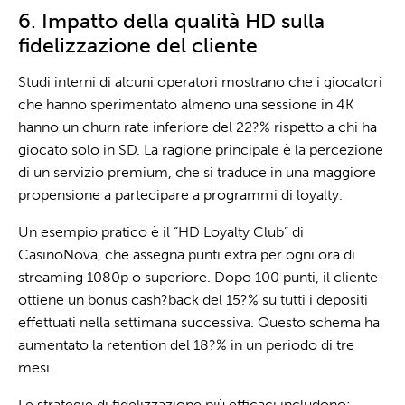
6. Impatto della qualità HD sulla
fidelizzazione del cliente
Studi interni di alcuni operatori mostrano che i giocatori
che hanno sperimentato almeno una sessione in 4K
hanno un churn rate inferiore del 22?% rispetto a chi ha
giocato solo in SD. La ragione principale è la percezione
di un servizio premium, che si traduce in una maggiore
propensione a partecipare a programmi di loyalty.
Un esempio pratico è il “HD Loyalty Club” di
CasinoNova, che assegna punti extra per ogni ora di
streaming 1080p o superiore. Dopo 100 punti, il cliente
ottiene un bonus cash?back del 15?% su tutti i depositi
effettuati nella settimana successiva. Questo schema ha
aumentato la retention del 18?% in un periodo di tre
mesi.
Le strategie di fidelizzazione più efficaci includono: