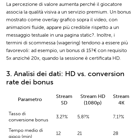
La percezione di valore aumenta perché il giocatore
associa la qualità visiva a un servizio premium. Un bonus
mostrato come overlay grafico sopra il video, con
animazioni fluide, appare più credibile rispetto a un
messaggio testuale in una pagina static?. Inoltre, i
termini di scommessa (wagering) tendono a essere più
favorevoli: ad esempio, un bonus di 15?€ con requisito
5x anziché 20x, quando la sessione è certificata HD.
3. Analisi dei dati: HD vs. conversion
rate dei bonus
Stream
Stream HD
Stream
Parametro
SD
(1080p)
4K
Tasso di
3,2?%
5,8?%
7,1?%
conversione bonus
Tempo medio di
12
21
28
gioco (min)