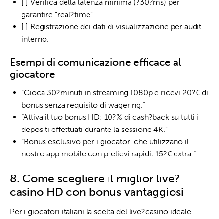
[ ] Verifica della latenza minima (?30?ms) per
garantire “real?time”.
[ ] Registrazione dei dati di visualizzazione per audit
interno.
Esempi di comunicazione efficace al
giocatore
“Gioca 30?minuti in streaming 1080p e ricevi 20?€ di
bonus senza requisito di wagering.”
“Attiva il tuo bonus HD: 10?% di cash?back su tutti i
depositi effettuati durante la sessione 4K.”
“Bonus esclusivo per i giocatori che utilizzano il
nostro app mobile con prelievi rapidi: 15?€ extra.”
8. Come scegliere il miglior live?
casino HD con bonus vantaggiosi
Per i giocatori italiani la scelta del live?casino ideale