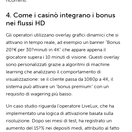
ricorrenti.
4. Come i casinò integrano i bonus
nei flussi HD
Gli operatori utilizzano overlay grafici dinamici che si
attivano in tempo reale, ad esempio un banner “Bonus
20?€ per 30?minuti in 4K” che appare appena il
giocatore supera i 10 minuti di visione. Questi overlay
sono personalizzati grazie a algoritmi di machine
learning che analizzano il comportamento di
visualizzazione: se il cliente passa da 1080p a 4K, il
sistema può attivare un “bonus premium” con un
requisito di wagering più basso.
Un caso studio riguarda l’operatore LiveLux, che ha
implementato una logica di attivazione basata sulla
risoluzione. Dopo sei mesi di test, ha registrato un
aumento del 15?% nei depositi medi, attribuito al fatto