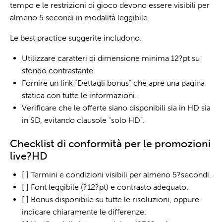
tempo e le restrizioni di gioco devono essere visibili per
almeno 5 secondi in modalità leggibile.
Le best practice suggerite includono:
Utilizzare caratteri di dimensione minima 12?pt su
sfondo contrastante.
Fornire un link “Dettagli bonus” che apre una pagina
statica con tutte le informazioni.
Verificare che le offerte siano disponibili sia in HD sia
in SD, evitando clausole “solo HD”.
Checklist di conformità per le promozioni
live?HD
[ ] Termini e condizioni visibili per almeno 5?secondi.
[ ] Font leggibile (?12?pt) e contrasto adeguato.
[ ] Bonus disponibile su tutte le risoluzioni, oppure
indicare chiaramente le differenze.