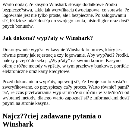
Warto doda?, ?e kasyno Winshark stosuje dodatkowe ?rodki
bezpiecze?stwa, takie jak weryfikacja dwuetapowa, co sprawia, ?e
logowanie jest nie tylko proste, ale i bezpieczne. Po zalogowaniu
si?, b?dziesz mia? dost?p do swojego konta, historii gier oraz dost?
pnych bonusów.
Jak dokona? wyp?aty w Winshark?
Dokonywanie wyp?at w kasynie Winshark to proces, który jest
równie prosty jak rejestracja czy logowanie. Aby wyp?aci? ?rodki,
nale?y przej?? do sekcji „Wyp?aty” na swoim koncie. Kasyno
oferuje ró?ne metody wyp?aty, w tym przelewy bankowe, portfele
elektroniczne oraz karty kredytowe.
Przed dokonaniem wyp?aty, upewnij si?, ?e Twoje konto zosta?o
zweryfikowane, co przyspieszy ca?y proces. Warto równie? pami?
ta?, ?e czas przetwarzania wyp?at mo?e si? ró?ni? w zale?no?ci od
wybranej metody, dlatego warto zapozna? si? z informacjami dost?
pnymi na stronie kasyna.
Najcz??ciej zadawane pytania o
Winshark