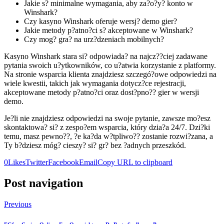
Jakie s? minimalne wymagania, aby za?o?y? konto w
Winshark?
Czy kasyno Winshark oferuje wersj? demo gier?
Jakie metody p?atno?ci s? akceptowane w Winshark?
Czy mog? gra? na urz?dzeniach mobilnych?
Kasyno Winshark stara si? odpowiada? na najcz??ciej zadawane
pytania swoich u?ytkowników, co u?atwia korzystanie z platformy.
Na stronie wsparcia klienta znajdziesz szczegó?owe odpowiedzi na
wiele kwestii, takich jak wymagania dotycz?ce rejestracji,
akceptowane metody p?atno?ci oraz dost?pno?? gier w wersji
demo.
Je?li nie znajdziesz odpowiedzi na swoje pytanie, zawsze mo?esz
skontaktowa? si? z zespo?em wsparcia, który dzia?a 24/7. Dzi?ki
temu, masz pewno??, ?e ka?da w?tpliwo?? zostanie rozwi?zana, a
Ty b?dziesz móg? cieszy? si? gr? bez ?adnych przeszkód.
0
Likes
Twitter
Facebook
Email
Copy URL to clipboard
Post navigation
Previous