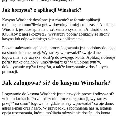
Jak korzysta? z aplikacji Winshark?
Kasyno Winshark dost?pne jest równie? w formie aplikacji
mobilnej, co umo?liwia gr? w dowolnym miejscu i czasie. Aplikacja
Winshark jest dost?pna na urz?dzenia z systemem Android oraz
iOS. Aby z niej skorzysta?, wystarczy pobra? aplikacj? ze strony
kasyna lub odpowiedniego sklepu z aplikacjami.
Po zainstalowaniu aplikacji, proces logowania jest podobny do tego
na stronie internetowej. Wystarczy wprowadzi? swoje dane
logowania, aby uzyska? dost?p do swojego konta. Aplikacja oferuje
pe?n? funkcjonalno??, umo?liwiaj?c gr? w ulubione tytu?y,
dokonywanie wp?at i wyp?at, a tak?e korzystanie z dost?pnych
promocji.
Jak zalogowa? si? do kasyna Winshark?
Logowanie do kasyna Winshark jest niezwykle proste i odbywa si?
w kilku krokach. Po zako?czeniu procesu rejestracji, wystarczy
przej?? na stron? logowania, gdzie nale?y wprowadzi? swoje dane:
adres e-mail oraz has?o. W przypadku zapomnienia has?a, istnieje
opcja resetowania, która umo?liwia odzyskanie dost?pu do konta.