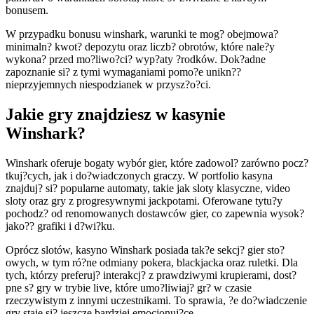
bonusem.
W przypadku bonusu winshark, warunki te mog? obejmowa?
minimaln? kwot? depozytu oraz liczb? obrotów, które nale?y
wykona? przed mo?liwo?ci? wyp?aty ?rodków. Dok?adne
zapoznanie si? z tymi wymaganiami pomo?e unikn??
nieprzyjemnych niespodzianek w przysz?o?ci.
Jakie gry znajdziesz w kasynie
Winshark?
Winshark oferuje bogaty wybór gier, które zadowol? zarówno pocz?
tkuj?cych, jak i do?wiadczonych graczy. W portfolio kasyna
znajduj? si? popularne automaty, takie jak sloty klasyczne, video
sloty oraz gry z progresywnymi jackpotami. Oferowane tytu?y
pochodz? od renomowanych dostawców gier, co zapewnia wysok?
jako?? grafiki i d?wi?ku.
Oprócz slotów, kasyno Winshark posiada tak?e sekcj? gier sto?
owych, w tym ró?ne odmiany pokera, blackjacka oraz ruletki. Dla
tych, którzy preferuj? interakcj? z prawdziwymi krupierami, dost?
pne s? gry w trybie live, które umo?liwiaj? gr? w czasie
rzeczywistym z innymi uczestnikami. To sprawia, ?e do?wiadczenie
gry staje si? jeszcze bardziej emocjonuj?ce.