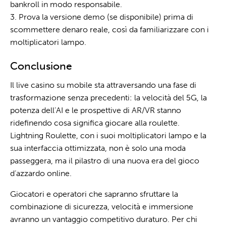
bankroll in modo responsabile.
3. Prova la versione demo (se disponibile) prima di
scommettere denaro reale, così da familiarizzare con i
moltiplicatori lampo.
Conclusione
Il live casino su mobile sta attraversando una fase di
trasformazione senza precedenti: la velocità del 5G, la
potenza dell’AI e le prospettive di AR/VR stanno
ridefinendo cosa significa giocare alla roulette.
Lightning Roulette, con i suoi moltiplicatori lampo e la
sua interfaccia ottimizzata, non è solo una moda
passeggera, ma il pilastro di una nuova era del gioco
d’azzardo online.
Giocatori e operatori che sapranno sfruttare la
combinazione di sicurezza, velocità e immersione
avranno un vantaggio competitivo duraturo. Per chi