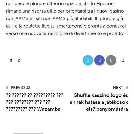
desidera esplorare ulteriori opzioni, il sito Hpccoe
rimane una risorsa utile per orientarsi tra i nuovi casino
non AAMS e i siti non AAMS più affidabili. Il futuro è già
qui, e la roulette live su smartphone è pronta a condurci
verso una nuova dimensione di divertimento e profitto.
Twitter
Facebook
Email
Copy
0
URL
to
Post
PREVIOUS
NEXT
clipboa
?? ?????? ?? ????????? ???
Shuffle kaszinó logo és
navigation
??? ???????? ??? ???
annak hatása a játékosok
????????? ??? Wazamba
els? benyomására