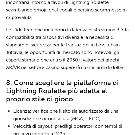
incontrarsi intorno a tavoli di Lightning Roulette,
scambiando emoji, chat vocali e persino scommesse in
criptovaluta.
Le sfide tecniche includono la latenza di streaming 3D, la
compatibilità tra dispositivi diversi e la necessità di
standard di sicurezza per le transazioni in blockchain.
Tuttavia, le opportunità di mercato sono notevoli: gli
esperti stimano che entro il 2030 il valore dei giochi
AR/VR nel settore casino supererà i 5?miliardi di dollari.
8. Come scegliere la piattaforma di
Lightning Roulette più adatta al
proprio stile di gioco
Licenza: verifica che il sito sia autorizzato da una
giurisdizione riconosciuta (MGA, UKGC).
Velocità di payout: prediligi operatori con tempi di
prelievo inferiori a 24?h.