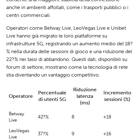
anche in ambienti affollati, come i trasporti pubblici o i
centri commerciali.
Operatori come Betway Live, LeoVegas Live e Unibet
Live hanno già migrato le loro piattaforme su
infrastrutture 5G, registrando un aumento medio del 18?
% nella durata delle sessioni di gioco e una riduzione del
22?% nei tassi di abbandono. Questi dati, disponibili su
forum di settore, mostrano come la tecnologia di rete
stia diventando un vantaggio competitivo.
Riduzione
Percentuale
Incremento
Operatore
latenza
di utenti 5G
sessioni (%)
(ms)
Betway
42?%
8
+18
Live
LeoVegas
37?%
9
+16
Live