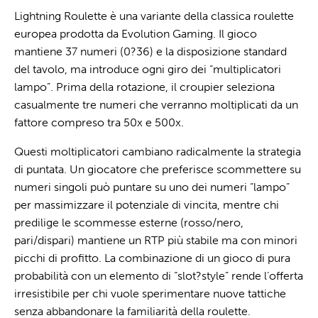
Lightning Roulette è una variante della classica roulette
europea prodotta da Evolution Gaming. Il gioco
mantiene 37 numeri (0?36) e la disposizione standard
del tavolo, ma introduce ogni giro dei “multiplicatori
lampo”. Prima della rotazione, il croupier seleziona
casualmente tre numeri che verranno moltiplicati da un
fattore compreso tra 50x e 500x.
Questi moltiplicatori cambiano radicalmente la strategia
di puntata. Un giocatore che preferisce scommettere su
numeri singoli può puntare su uno dei numeri “lampo”
per massimizzare il potenziale di vincita, mentre chi
predilige le scommesse esterne (rosso/nero,
pari/dispari) mantiene un RTP più stabile ma con minori
picchi di profitto. La combinazione di un gioco di pura
probabilità con un elemento di “slot?style” rende l’offerta
irresistibile per chi vuole sperimentare nuove tattiche
senza abbandonare la familiarità della roulette.