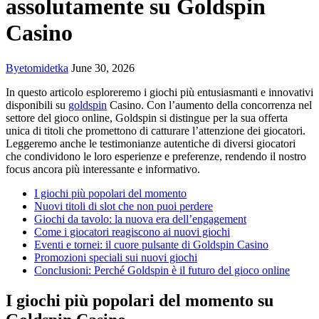
assolutamente su Goldspin
Casino
By
etomidetka
June 30, 2026
In questo articolo esploreremo i giochi più entusiasmanti e innovativi
disponibili su
goldspin
Casino. Con l’aumento della concorrenza nel
settore del gioco online, Goldspin si distingue per la sua offerta
unica di titoli che promettono di catturare l’attenzione dei giocatori.
Leggeremo anche le testimonianze autentiche di diversi giocatori
che condividono le loro esperienze e preferenze, rendendo il nostro
focus ancora più interessante e informativo.
I giochi più popolari del momento
Nuovi titoli di slot che non puoi perdere
Giochi da tavolo: la nuova era dell’engagement
Come i giocatori reagiscono ai nuovi giochi
Eventi e tornei: il cuore pulsante di Goldspin Casino
Promozioni speciali sui nuovi giochi
Conclusioni: Perché Goldspin è il futuro del gioco online
I giochi più popolari del momento su