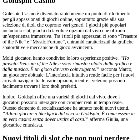
Goldspin Casino
Goldspin Casino è diventato rapidamente un punto di riferimento
per gli appassionati di giochi online, soprattutto grazie alla sua
selezione di titoli che coprono vari generi. I giochi più popolari
includono slot, giochi da tavolo e opzioni dal vivo che offrono
un’esperienza immersiva. Tra i titoli più apprezzati ci sono “Treasure
of the Nile” e “Mystic Fortune”, entrambi caratterizzati da grafiche
sbalorditive e meccaniche di gioco avvincenti.
Molti giocatori hanno condiviso le loro esperienze positive.
“Ho
provato Treasure of the Nile e sono rimasto colpito dalla grafica e
dalla musica. È un gioco davvero coinvolgente!”
racconta Marco,
un giocatore abituale. L’interfaccia intuitiva rende facile per i nuovi
arrivati navigare tra le varie opzioni, mentre i veterani possono
facilmente trovare i loro titoli preferiti.
Inoltre, Goldspin offre una varietà di giochi dal vivo, dove i
giocatori possono interagire con croupier reali in tempo reale.
Questo elemento di socializzazione ha attratto molti nuovi utenti.
“Adoro giocare a blackjack dal vivo su Goldspin. È come essere in
un vero casinò senza dover uscire di casa!”
afferma Giulia, una
giocatrice entusiasta.
Nuovi titoli di slot che non puoi perdere