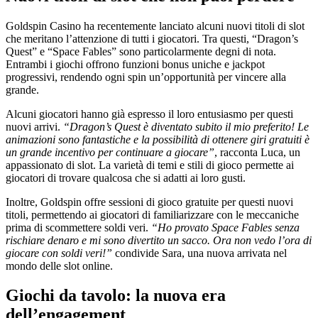
Goldspin Casino ha recentemente lanciato alcuni nuovi titoli di slot
che meritano l’attenzione di tutti i giocatori. Tra questi, “Dragon’s
Quest” e “Space Fables” sono particolarmente degni di nota.
Entrambi i giochi offrono funzioni bonus uniche e jackpot
progressivi, rendendo ogni spin un’opportunità per vincere alla
grande.
Alcuni giocatori hanno già espresso il loro entusiasmo per questi
nuovi arrivi.
“Dragon’s Quest è diventato subito il mio preferito! Le
animazioni sono fantastiche e la possibilità di ottenere giri gratuiti è
un grande incentivo per continuare a giocare”
, racconta Luca, un
appassionato di slot. La varietà di temi e stili di gioco permette ai
giocatori di trovare qualcosa che si adatti ai loro gusti.
Inoltre, Goldspin offre sessioni di gioco gratuite per questi nuovi
titoli, permettendo ai giocatori di familiarizzare con le meccaniche
prima di scommettere soldi veri.
“Ho provato Space Fables senza
rischiare denaro e mi sono divertito un sacco. Ora non vedo l’ora di
giocare con soldi veri!”
condivide Sara, una nuova arrivata nel
mondo delle slot online.
Giochi da tavolo: la nuova era
dell’engagement