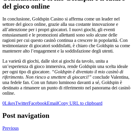
del gioco online
In conclusione, Goldspin Casino si afferma come un leader nel
settore del gioco online, grazie alla sua costante innovazione e
all’attenzione per i propri giocatori. I nuovi giochi, gli eventi
entusiasmanti e le promozioni allettanti sono solo alcune delle
ragioni per cui questo casinò continua a crescere in popolarità. Con
testimonianze di giocatori soddisfatti, è chiaro che Goldspin sa come
mantenere alto l’engagement e la soddisfazione degli utenti.
La varietà di giochi, dalle slot ai giochi da tavolo, unita a
un’esperienza di gioco immersiva, rende Goldspin una scelta ideale
per ogni tipo di giocatore.
“Goldspin è diventato il mio casinò di
riferimento. Non riesco a smettere di giocarci!”
conclude Valentina,
una fedele fan. Con un futuro luminoso davanti a sé, Goldspin è
destinato a rimanere un punto di riferimento nel panorama dei casinò
online.
0
Likes
Twitter
Facebook
Email
Copy URL to clipboard
Post navigation
Previous