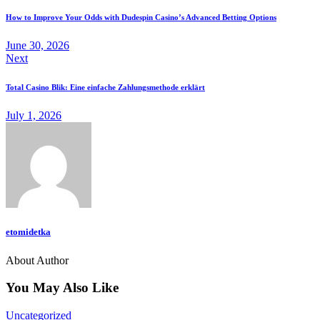
How to Improve Your Odds with Dudespin Casino’s Advanced Betting Options
June 30, 2026
Next
Total Casino Blik: Eine einfache Zahlungsmethode erklärt
July 1, 2026
etomidetka
About Author
You May Also Like
Uncategorized