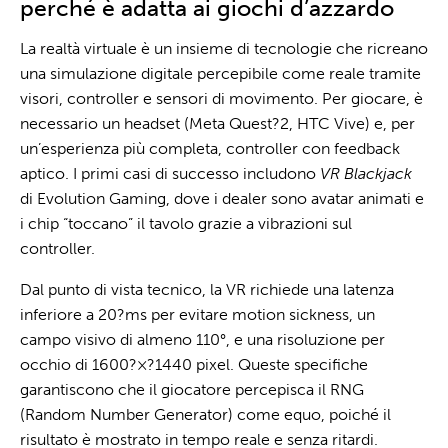
perché è adatta ai giochi d’azzardo
La realtà virtuale è un insieme di tecnologie che ricreano
una simulazione digitale percepibile come reale tramite
visori, controller e sensori di movimento. Per giocare, è
necessario un headset (Meta Quest?2, HTC Vive) e, per
un’esperienza più completa, controller con feedback
aptico. I primi casi di successo includono
VR Blackjack
di Evolution Gaming, dove i dealer sono avatar animati e
i chip “toccano” il tavolo grazie a vibrazioni sul
controller.
Dal punto di vista tecnico, la VR richiede una latenza
inferiore a 20?ms per evitare motion sickness, un
campo visivo di almeno 110°, e una risoluzione per
occhio di 1600?×?1440 pixel. Queste specifiche
garantiscono che il giocatore percepisca il RNG
(Random Number Generator) come equo, poiché il
risultato è mostrato in tempo reale e senza ritardi.