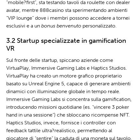
“mobile?first”, sta testando tavoli da roulette con dealer
avatar, mentre 888casino sta sperimentando ambienti
“VIP lounge” dove i membri possono accedere a tornei
esclusivi e a un
bonus benvenuto
personalizzato.
3.2 Startup specializzate in gamification
VR
Sul fronte delle startup, spiccano aziende come
VirtuaPlay, Immersive Gaming Labs e Haptics Studios.
VirtuaPlay ha creato un motore grafico proprietario
basato su Unreal Engine 5, capace di generare ambienti
dinamici con illuminazione globale in tempo reale.
Immersive Gaming Labs si concentra sulla gamification,
introducendo missioni quotidiane (es. “vincere 3 poker
hand in una sessione”) che sbloccano ricompense NFT.
Haptics Studios, invece, fornisce i controller con
feedback tattile ultra?realistico, permettendo al
giocatore di “sentire” la caduta di una moneta sul tavolo.