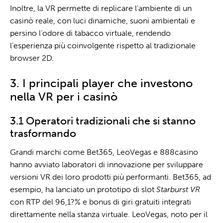
Inoltre, la VR permette di replicare l’ambiente di un
casinò reale, con luci dinamiche, suoni ambientali e
persino l’odore di tabacco virtuale, rendendo
l’esperienza più coinvolgente rispetto al tradizionale
browser 2D.
3. I principali player che investono
nella VR per i casinò
3.1 Operatori tradizionali che si stanno
trasformando
Grandi marchi come Bet365, LeoVegas e 888casino
hanno avviato laboratori di innovazione per sviluppare
versioni VR dei loro prodotti più performanti. Bet365, ad
esempio, ha lanciato un prototipo di slot
Starburst VR
con RTP del 96,1?% e bonus di giri gratuiti integrati
direttamente nella stanza virtuale. LeoVegas, noto per il