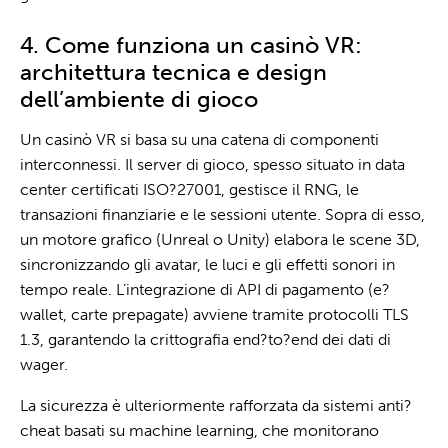
4. Come funziona un casinò VR:
architettura tecnica e design
dell’ambiente di gioco
Un casinò VR si basa su una catena di componenti
interconnessi. Il server di gioco, spesso situato in data
center certificati ISO?27001, gestisce il RNG, le
transazioni finanziarie e le sessioni utente. Sopra di esso,
un motore grafico (Unreal o Unity) elabora le scene 3D,
sincronizzando gli avatar, le luci e gli effetti sonori in
tempo reale. L’integrazione di API di pagamento (e?
wallet, carte prepagate) avviene tramite protocolli TLS
1.3, garantendo la crittografia end?to?end dei dati di
wager.
La sicurezza è ulteriormente rafforzata da sistemi anti?
cheat basati su machine learning, che monitorano