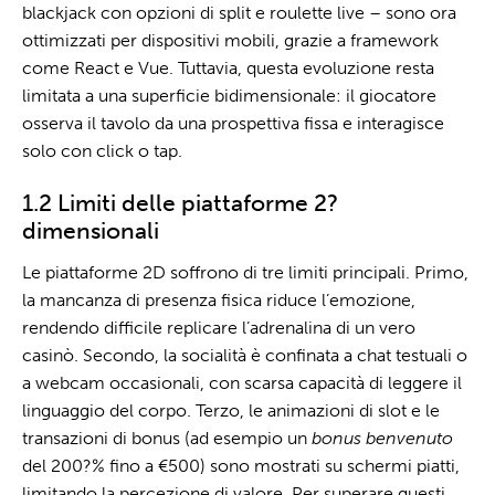
blackjack con opzioni di split e roulette live – sono ora
ottimizzati per dispositivi mobili, grazie a framework
come React e Vue. Tuttavia, questa evoluzione resta
limitata a una superficie bidimensionale: il giocatore
osserva il tavolo da una prospettiva fissa e interagisce
solo con click o tap.
1.2 Limiti delle piattaforme 2?
dimensionali
Le piattaforme 2D soffrono di tre limiti principali. Primo,
la mancanza di presenza fisica riduce l’emozione,
rendendo difficile replicare l’adrenalina di un vero
casinò. Secondo, la socialità è confinata a chat testuali o
a webcam occasionali, con scarsa capacità di leggere il
linguaggio del corpo. Terzo, le animazioni di slot e le
transazioni di bonus (ad esempio un
bonus benvenuto
del 200?% fino a €500) sono mostrati su schermi piatti,
limitando la percezione di valore. Per superare questi