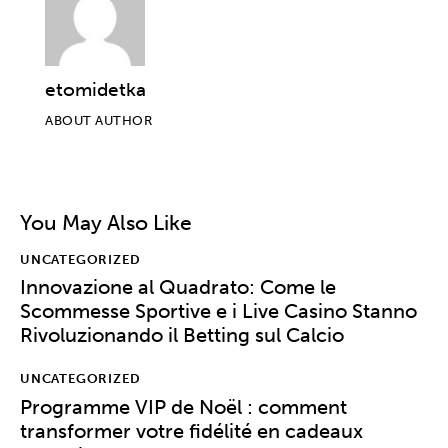
etomidetka
ABOUT AUTHOR
You May Also Like
UNCATEGORIZED
Innovazione al Quadrato: Come le
Scommesse Sportive e i Live Casino Stanno
Rivoluzionando il Betting sul Calcio
UNCATEGORIZED
Programme VIP de Noël : comment
transformer votre fidélité en cadeaux