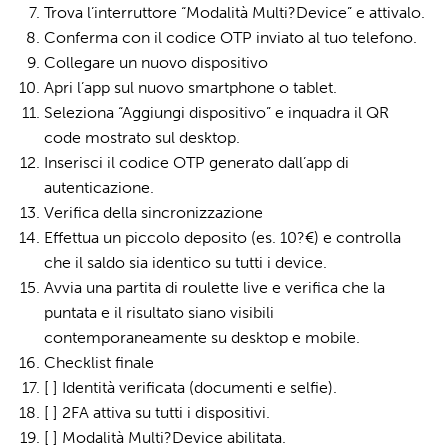
Trova l’interruttore “Modalità Multi?Device” e attivalo.
Conferma con il codice OTP inviato al tuo telefono.
Collegare un nuovo dispositivo
Apri l’app sul nuovo smartphone o tablet.
Seleziona “Aggiungi dispositivo” e inquadra il QR
code mostrato sul desktop.
Inserisci il codice OTP generato dall’app di
autenticazione.
Verifica della sincronizzazione
Effettua un piccolo deposito (es. 10?€) e controlla
che il saldo sia identico su tutti i device.
Avvia una partita di roulette live e verifica che la
puntata e il risultato siano visibili
contemporaneamente su desktop e mobile.
Checklist finale
[ ] Identità verificata (documenti e selfie).
[ ] 2FA attiva su tutti i dispositivi.
[ ] Modalità Multi?Device abilitata.