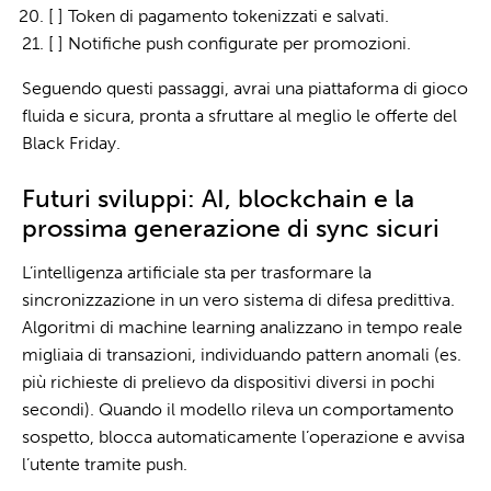
[ ] Token di pagamento tokenizzati e salvati.
[ ] Notifiche push configurate per promozioni.
Seguendo questi passaggi, avrai una piattaforma di gioco
fluida e sicura, pronta a sfruttare al meglio le offerte del
Black Friday.
Futuri sviluppi: AI, blockchain e la
prossima generazione di sync sicuri
L’intelligenza artificiale sta per trasformare la
sincronizzazione in un vero sistema di difesa predittiva.
Algoritmi di machine learning analizzano in tempo reale
migliaia di transazioni, individuando pattern anomali (es.
più richieste di prelievo da dispositivi diversi in pochi
secondi). Quando il modello rileva un comportamento
sospetto, blocca automaticamente l’operazione e avvisa
l’utente tramite push.