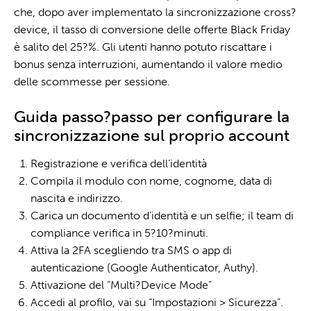
che, dopo aver implementato la sincronizzazione cross?
device, il tasso di conversione delle offerte Black Friday
è salito del 25?%. Gli utenti hanno potuto riscattare i
bonus senza interruzioni, aumentando il valore medio
delle scommesse per sessione.
Guida passo?passo per configurare la
sincronizzazione sul proprio account
Registrazione e verifica dell’identità
Compila il modulo con nome, cognome, data di
nascita e indirizzo.
Carica un documento d’identità e un selfie; il team di
compliance verifica in 5?10?minuti.
Attiva la 2FA scegliendo tra SMS o app di
autenticazione (Google Authenticator, Authy).
Attivazione del “Multi?Device Mode”
Accedi al profilo, vai su “Impostazioni > Sicurezza”.