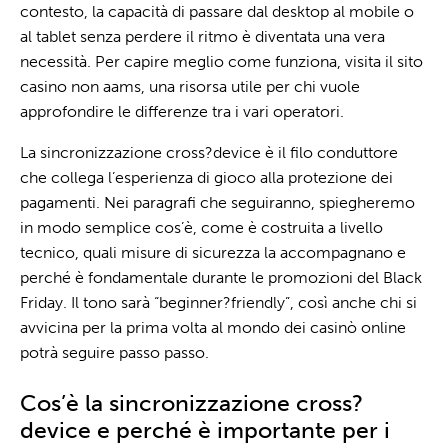
contesto, la capacità di passare dal desktop al mobile o
al tablet senza perdere il ritmo è diventata una vera
necessità. Per capire meglio come funziona, visita il sito
casino non aams
, una risorsa utile per chi vuole
approfondire le differenze tra i vari operatori.
La sincronizzazione cross?device è il filo conduttore
che collega l’esperienza di gioco alla protezione dei
pagamenti. Nei paragrafi che seguiranno, spiegheremo
in modo semplice cos’è, come è costruita a livello
tecnico, quali misure di sicurezza la accompagnano e
perché è fondamentale durante le promozioni del Black
Friday. Il tono sarà “beginner?friendly”, così anche chi si
avvicina per la prima volta al mondo dei casinò online
potrà seguire passo passo.
Cos’è la sincronizzazione cross?
device e perché è importante per i