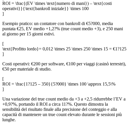
ROI = \frac{(EV \times \text{numero di mani}) – \text{costi
operativi}}{\text{bankroll iniziale}} \times 100
]
Esempio pratico: un contatore con bankroll di €5?000, media
puntata €25, EV medio +1,2?% (true count medio +3), e 250 mani
al giorno per 15 giorni estivi.
[
\text{Profitto lordo}= 0,012 \times 25 \times 250 \times 15 = €1?125
]
Costi operativi: €200 per software, €100 per viaggi (casinò terrestri),
€50 per materiale di studio.
[
ROI = \frac{1?125 – 350}{5?000} \times 100 \approx 15,5\%
]
Una variazione del true count medio da +3 a +2,5 ridurrebbe l’EV a
+0,9?%, portando il ROI a circa 11?%. Questo dimostra la
sensibilità del risultato finale alla precisione del conteggio e alla
capacità di mantenere un true count elevato durante le sessioni più
lunghe.