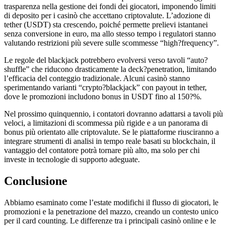
trasparenza nella gestione dei fondi dei giocatori, imponendo limiti
di deposito per i casinò che accettano criptovalute. L’adozione di
tether (USDT) sta crescendo, poiché permette prelievi istantanei
senza conversione in euro, ma allo stesso tempo i regulatori stanno
valutando restrizioni più severe sulle scommesse “high?frequency”.
Le regole del blackjack potrebbero evolversi verso tavoli “auto?
shuffle” che riducono drasticamente la deck?penetration, limitando
l’efficacia del conteggio tradizionale. Alcuni casinò stanno
sperimentando varianti “crypto?blackjack” con payout in tether,
dove le promozioni includono bonus in USDT fino al 150?%.
Nel prossimo quinquennio, i contatori dovranno adattarsi a tavoli più
veloci, a limitazioni di scommessa più rigide e a un panorama di
bonus più orientato alle criptovalute. Se le piattaforme riusciranno a
integrare strumenti di analisi in tempo reale basati su blockchain, il
vantaggio del contatore potrà tornare più alto, ma solo per chi
investe in tecnologie di supporto adeguate.
Conclusione
Abbiamo esaminato come l’estate modifichi il flusso di giocatori, le
promozioni e la penetrazione del mazzo, creando un contesto unico
per il card counting. Le differenze tra i principali casinò online e le