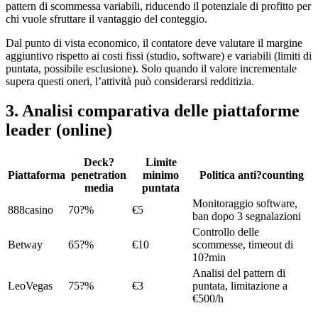
pattern di scommessa variabili, riducendo il potenziale di profitto per
chi vuole sfruttare il vantaggio del conteggio.
Dal punto di vista economico, il contatore deve valutare il margine
aggiuntivo rispetto ai costi fissi (studio, software) e variabili (limiti di
puntata, possibile esclusione). Solo quando il valore incrementale
supera questi oneri, l’attività può considerarsi redditizia.
3. Analisi comparativa delle piattaforme
leader (online)
Deck?
Limite
Piattaforma
penetration
minimo
Politica anti?counting
media
puntata
Monitoraggio software,
888casino
70?%
€5
ban dopo 3 segnalazioni
Controllo delle
Betway
65?%
€10
scommesse, timeout di
10?min
Analisi del pattern di
LeoVegas
75?%
€3
puntata, limitazione a
€500/h