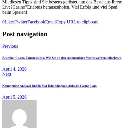
Mit diesen Tipps sind Sie bestens gerüstet, um das Beste aus Ihrem
Live?Casino?Erlebnis herauszuholen. Viel Erfolg und viel Spaß
beim Spielen!
0
Likes
Twitter
Facebook
Email
Copy URL to clipboard
Post navigation
Previous
Felicebet Casino Tournaments: Wie Sie an den spannendsten Wettbewerben teilnehmen
April 4, 2026
Next
Keunggulan Aplikasi Rp888 Slot Dibandingkan Aplikasi Casino Lain
April 5, 2026