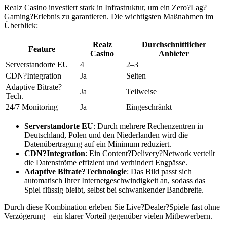
Realz Casino investiert stark in Infrastruktur, um ein Zero?Lag?
Gaming?Erlebnis zu garantieren. Die wichtigsten Maßnahmen im
Überblick:
Realz
Durchschnittlicher
Feature
Casino
Anbieter
Serverstandorte EU
4
2–3
CDN?Integration
Ja
Selten
Adaptive Bitrate?
Ja
Teilweise
Tech.
24/7 Monitoring
Ja
Eingeschränkt
Serverstandorte EU
: Durch mehrere Rechenzentren in
Deutschland, Polen und den Niederlanden wird die
Datenübertragung auf ein Minimum reduziert.
CDN?Integration
: Ein Content?Delivery?Network verteilt
die Datenströme effizient und verhindert Engpässe.
Adaptive Bitrate?Technologie
: Das Bild passt sich
automatisch Ihrer Internetgeschwindigkeit an, sodass das
Spiel flüssig bleibt, selbst bei schwankender Bandbreite.
Durch diese Kombination erleben Sie Live?Dealer?Spiele fast ohne
Verzögerung – ein klarer Vorteil gegenüber vielen Mitbewerbern.