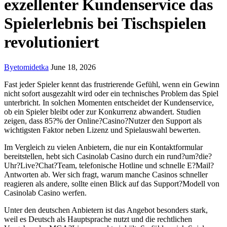
exzellenter Kundenservice das
Spielerlebnis bei Tischspielen
revolutioniert
By
etomidetka
June 18, 2026
Fast jeder Spieler kennt das frustrierende Gefühl, wenn ein Gewinn
nicht sofort ausgezahlt wird oder ein technisches Problem das Spiel
unterbricht. In solchen Momenten entscheidet der Kundenservice,
ob ein Spieler bleibt oder zur Konkurrenz abwandert. Studien
zeigen, dass 85?% der Online?Casino?Nutzer den Support als
wichtigsten Faktor neben Lizenz und Spielauswahl bewerten.
Im Vergleich zu vielen Anbietern, die nur ein Kontaktformular
bereitstellen, hebt sich Casinolab Casino durch ein rund?um?die?
Uhr?Live?Chat?Team, telefonische Hotline und schnelle E?Mail?
Antworten ab. Wer sich fragt, warum manche Casinos schneller
reagieren als andere, sollte einen Blick auf das Support?Modell von
Casinolab Casino werfen.
Unter den deutschen Anbietern ist das Angebot besonders stark,
weil es Deutsch als Hauptsprache nutzt und die rechtlichen