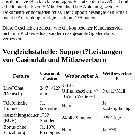
aus dem Live?Blackjack beantragen. Er nutzte den Live?Chat und
erhielt innerhalb von 5 Minuten eine klare Anleitung, welche
Dokumente er hochladen muss. Der Support bestätigte den Erhalt
und die Auszahlung erfolgte nach nur 2?Stunden.
Diese Geschichten zeigen, wie ein kompetenter Kundenservice
nicht nur Probleme löst, sondern das gesamte Spielerlebnis
verbessert.
Vergleichstabelle: Support?Leistungen
von Casinolab und Mitbewerbern
Casinolab
Wettbewerber
Feature
Wettbewerber A
Casino
B
9?12?h
Live?Chat
24/7, <?2?
Öffnungszeiten, <?
Nur E?Mail
(Deutsch)
min
10?min Wartezeit
Telefonische
Ja,
Ja,
Nein
Hotline
kostenfrei
kostenpflichtig
Auszahlungsdauer
1?3?
24?48?Stunden
2?5?Tage
(EUR)
Stunden
Bonus ohne
Ja, 10?€
Nein
Ja, 5?€
Einzahlung
Free Spins