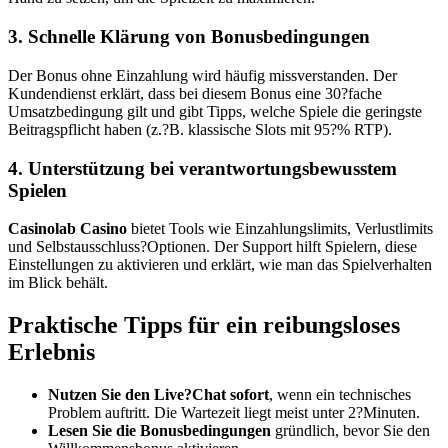
3. Schnelle Klärung von Bonusbedingungen
Der Bonus ohne Einzahlung wird häufig missverstanden. Der
Kundendienst erklärt, dass bei diesem Bonus eine 30?fache
Umsatzbedingung gilt und gibt Tipps, welche Spiele die geringste
Beitragspflicht haben (z.?B. klassische Slots mit 95?% RTP).
4. Unterstützung bei verantwortungsbewusstem
Spielen
Casinolab Casino
bietet Tools wie Einzahlungslimits, Verlustlimits
und Selbstausschluss?Optionen. Der Support hilft Spielern, diese
Einstellungen zu aktivieren und erklärt, wie man das Spielverhalten
im Blick behält.
Praktische Tipps für ein reibungsloses
Erlebnis
Nutzen Sie den Live?Chat sofort
, wenn ein technisches
Problem auftritt. Die Wartezeit liegt meist unter 2?Minuten.
Lesen Sie die Bonusbedingungen
gründlich, bevor Sie den