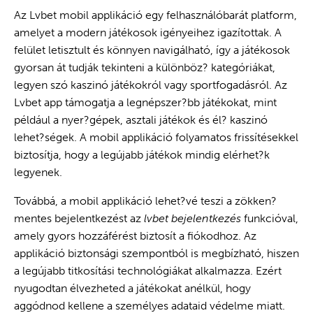
Az Lvbet mobil applikáció egy felhasználóbarát platform,
amelyet a modern játékosok igényeihez igazítottak. A
felület letisztult és könnyen navigálható, így a játékosok
gyorsan át tudják tekinteni a különböz? kategóriákat,
legyen szó kaszinó játékokról vagy sportfogadásról. Az
Lvbet app támogatja a legnépszer?bb játékokat, mint
például a nyer?gépek, asztali játékok és él? kaszinó
lehet?ségek. A mobil applikáció folyamatos frissítésekkel
biztosítja, hogy a legújabb játékok mindig elérhet?k
legyenek.
Továbbá, a mobil applikáció lehet?vé teszi a zökken?
mentes bejelentkezést az
lvbet bejelentkezés
funkcióval,
amely gyors hozzáférést biztosít a fiókodhoz. Az
applikáció biztonsági szempontból is megbízható, hiszen
a legújabb titkosítási technológiákat alkalmazza. Ezért
nyugodtan élvezheted a játékokat anélkül, hogy
aggódnod kellene a személyes adataid védelme miatt.