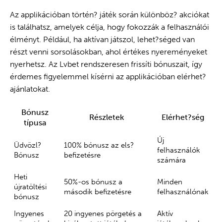
Az applikációban történ? játék során különböz? akciókat
is találhatsz, amelyek célja, hogy fokozzák a felhasználói
élményt. Például, ha aktívan játszol, lehet?séged van
részt venni sorsolásokban, ahol értékes nyereményeket
nyerhetsz. Az Lvbet rendszeresen frissíti bónuszait, így
érdemes figyelemmel kísérni az applikációban elérhet?
ajánlatokat.
Bónusz
Részletek
Elérhet?ség
típusa
Új
Üdvözl?
100% bónusz az els?
felhasználók
Bónusz
befizetésre
számára
Heti
50%-os bónusz a
Minden
újratöltési
második befizetésre
felhasználónak
bónusz
Ingyenes
20 ingyenes pörgetés a
Aktív