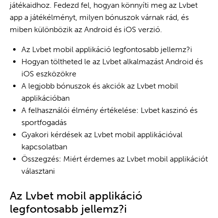
játékaidhoz. Fedezd fel, hogyan könnyíti meg az Lvbet
app a játékélményt, milyen bónuszok várnak rád, és
miben különbözik az Android és iOS verzió.
Az Lvbet mobil applikáció legfontosabb jellemz?i
Hogyan töltheted le az Lvbet alkalmazást Android és
iOS eszközökre
A legjobb bónuszok és akciók az Lvbet mobil
applikációban
A felhasználói élmény értékelése: Lvbet kaszinó és
sportfogadás
Gyakori kérdések az Lvbet mobil applikációval
kapcsolatban
Összegzés: Miért érdemes az Lvbet mobil applikációt
választani
Az Lvbet mobil applikáció
legfontosabb jellemz?i