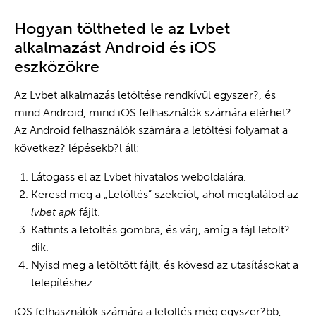
Hogyan töltheted le az Lvbet
alkalmazást Android és iOS
eszközökre
Az Lvbet alkalmazás letöltése rendkívül egyszer?, és
mind Android, mind iOS felhasználók számára elérhet?.
Az Android felhasználók számára a letöltési folyamat a
következ? lépésekb?l áll:
Látogass el az Lvbet hivatalos weboldalára.
Keresd meg a „Letöltés” szekciót, ahol megtalálod az
lvbet apk
fájlt.
Kattints a letöltés gombra, és várj, amíg a fájl letölt?
dik.
Nyisd meg a letöltött fájlt, és kövesd az utasításokat a
telepítéshez.
iOS felhasználók számára a letöltés még egyszer?bb,