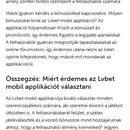
amely szintén fontos szempont a felhasználók számára.
Másik gyakori kérdés a bónuszokkal kapcsolatos. Milyen
bónuszokat kínál az Lvbet mobil applikáció? Az
applikáció folyamatosan frissíti a bónuszait és
promócióit, így érdemes figyelni a legújabb ajánlatokat.
A felhasználók gyakran megosztják tapasztalataikat az
online fórumokon, így érdemes utána nézni az
lvbet
opinie
kifejezésnek, hogy mások mit mondanak az
applikációról.
Összegzés: Miért érdemes az Lvbet
mobil applikációt választani
Az Lvbet mobil applikációja kiváló választás minden
szerencsejátékos számára, aki szeretné élvezni a játékot
útközben is. A felhasználóbarát felület, a széles
játékválaszték és a vonzó bónuszok mind hozzájárulnak
ahhoz, hogy a felhasználói élmény kiemelked? legyen.