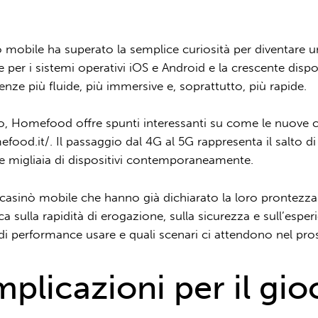
o mobile ha superato la semplice curiosità per diventare u
per i sistemi operativi iOS e Android e la crescente dispon
nze più fluide, più immersive e, soprattutto, più rapide.
o, Homefood offre spunti interessanti su come le nuove 
efood.it/
. Il passaggio dal 4G al 5G rappresenta il salto di 
re migliaia di dispositivi contemporaneamente.
asinò mobile che hanno già dichiarato la loro prontezza a
ca sulla rapidità di erogazione, sulla sicurezza e sull’esp
i di performance usare e quali scenari ci attendono nel pr
implicazioni per il gi