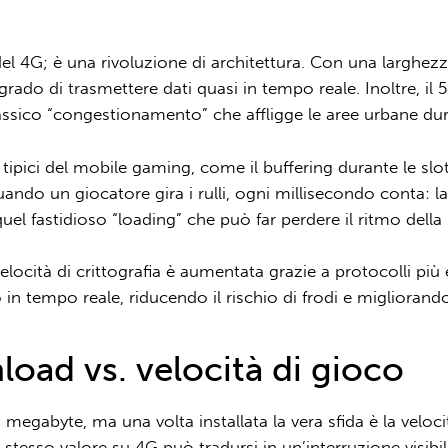
del 4G; è una rivoluzione di architettura. Con una larghe
 grado di trasmettere dati quasi in tempo reale. Inoltre, il 
assico “congestionamento” che affligge le aree urbane dur
tipici del mobile gaming, come il buffering durante le slot
 Quando un giocatore gira i rulli, ogni millisecondo conta: l
uel fastidioso “loading” che può far perdere il ritmo della
 velocità di crittografia è aumentata grazie a protocolli più
in tempo reale, riducendo il rischio di frodi e migliorando
nload vs. velocità di gioco
 megabyte, ma una volta installata la vera sfida è la veloc
esso valore su 4G può tradursi in un’interruzione visibile.