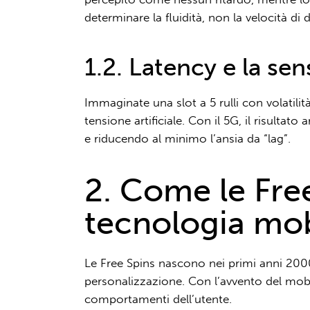
determinare la fluidità, non la velocità di
1.2. Latency e la sen
Immaginate una slot a 5 rulli con volatilit
tensione artificiale. Con il 5G, il risulta
e riducendo al minimo l’ansia da “lag”.
2. Come le Free
tecnologia mob
Le Free Spins nascono nei primi anni 2000
personalizzazione. Con l’avvento del mobile
comportamenti dell’utente.