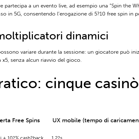
e partecipa a un evento live, ad esempio una “Spin the Whe
esso in 5G, consentendo l’erogazione di 5?10 free spin in 
moltiplicatori dinamici
i possono variare durante la sessione: un giocatore può in
a x5, senza alcun riavvio del gioco.
ratico: cinque casin
erta Free Spins
UX mobile (tempo di caricamen
ri + 10?% cash?back
1,2?s