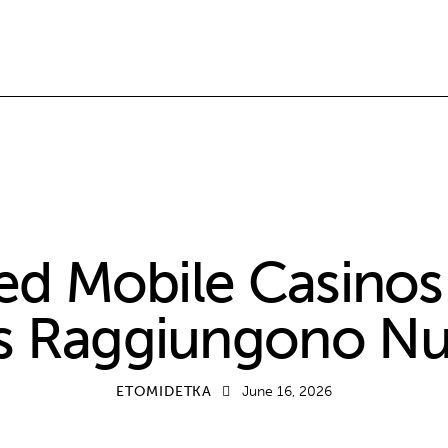
UNCATEGORIZED
d Mobile Casinos
ns Raggiungono Nu
ETOMIDETKA
June 16, 2026