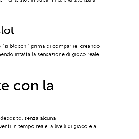
slot
to “si blocchi” prima di comparire, creando
enendo intatta la sensazione di gioco reale
te con la
 deposito, senza alcuna
nti in tempo reale, a livelli di gioco e a