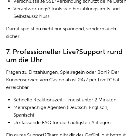
Verschlüsselte SSL?Verbindung schützt deine Daten
Verantwortungs?Tools wie Einzahlungslimits und
Selbstausschluss
Damit spielst du nicht nur spannend, sondern auch
sicher.
7. Professioneller Live?Support rund
um die Uhr
Fragen zu Einzahlungen, Spielregeln oder Boni? Der
Kundenservice von Casinolab ist 24/7 per Live?Chat
erreichbar.
Schnelle Reaktionszeit – meist unter 2 Minuten
Mehrsprachige Agenten (Deutsch, Englisch,
Spanisch)
Umfassende FAQ für die häufigsten Anliegen
Ein gutes Support?Team gibt dir das Gefühl, gut betreut