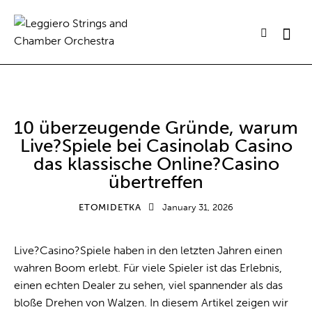
Searc
UNCATEGORIZED
10 überzeugende Gründe, warum
Live?Spiele bei Casinolab Casino
das klassische Online?Casino
übertreffen
ETOMIDETKA
January 31, 2026
Live?Casino?Spiele haben in den letzten Jahren einen
wahren Boom erlebt. Für viele Spieler ist das Erlebnis,
einen echten Dealer zu sehen, viel spannender als das
bloße Drehen von Walzen. In diesem Artikel zeigen wir