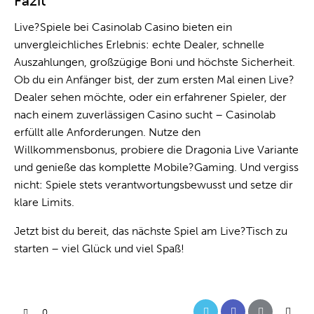
Fazit
Live?Spiele bei Casinolab Casino bieten ein
unvergleichliches Erlebnis: echte Dealer, schnelle
Auszahlungen, großzügige Boni und höchste Sicherheit.
Ob du ein Anfänger bist, der zum ersten Mal einen Live?
Dealer sehen möchte, oder ein erfahrener Spieler, der
nach einem zuverlässigen Casino sucht – Casinolab
erfüllt alle Anforderungen. Nutze den
Willkommensbonus, probiere die Dragonia Live Variante
und genieße das komplette Mobile?Gaming. Und vergiss
nicht: Spiele stets verantwortungsbewusst und setze dir
klare Limits.
Jetzt bist du bereit, das nächste Spiel am Live?Tisch zu
starten – viel Glück und viel Spaß!
Twitter
Facebook
Email
Copy
0