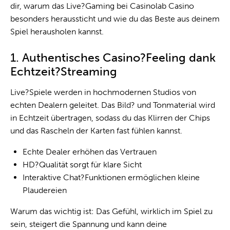
dir, warum das Live?Gaming bei Casinolab Casino
besonders heraussticht und wie du das Beste aus deinem
Spiel herausholen kannst.
1. Authentisches Casino?Feeling dank
Echtzeit?Streaming
Live?Spiele werden in hochmodernen Studios von
echten Dealern geleitet. Das Bild? und Tonmaterial wird
in Echtzeit übertragen, sodass du das Klirren der Chips
und das Rascheln der Karten fast fühlen kannst.
Echte Dealer erhöhen das Vertrauen
HD?Qualität sorgt für klare Sicht
Interaktive Chat?Funktionen ermöglichen kleine
Plaudereien
Warum das wichtig ist: Das Gefühl, wirklich im Spiel zu
sein, steigert die Spannung und kann deine