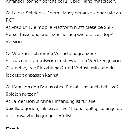
Anfänger können bereits bei 1?€ pro Hand mitspielen.
Q: Ist das Spielen auf dem Handy genauso sicher wie am
PC?
A: Absolut. Die mobile Plattform nutzt dieselbe SSL?
Verschlüsselung und Lizenzierung wie die Desktop?
Version.
Q: Wie kann ich meine Verluste begrenzen?
A: Nutze die verantwortungsbewussten Werkzeuge von
Casinolab, wie Einzahlungs? und Verlustlimits, die du
jederzeit anpassen kannst.
Q: Kann ich den Bonus ohne Einzahlung auch bei Live?
Spielen nutzen?
A: Ja, der Bonus ohne Einzahlung ist für alle
Spielkategorien, inklusive Live?Tische, gültig, solange du
die Umsatzbedingungen erfüllst.