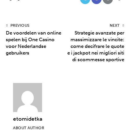
URL
to
Post
PREVIOUS
NEXT
clipboa
De voordelen van online
Strategie avanzate per
navigation
spelen bij One Casino
massimizzare le vincite:
voor Nederlandse
come decifrare le quote
gebruikers
e i jackpot nei migliori siti
di scommesse sportive
etomidetka
ABOUT AUTHOR