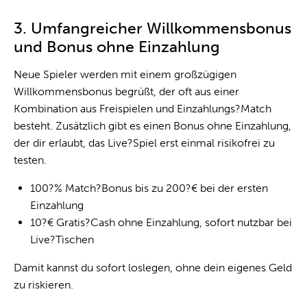
3. Umfangreicher Willkommensbonus
und Bonus ohne Einzahlung
Neue Spieler werden mit einem großzügigen
Willkommensbonus begrüßt, der oft aus einer
Kombination aus Freispielen und Einzahlungs?Match
besteht. Zusätzlich gibt es einen Bonus ohne Einzahlung,
der dir erlaubt, das Live?Spiel erst einmal risikofrei zu
testen.
100?% Match?Bonus bis zu 200?€ bei der ersten
Einzahlung
10?€ Gratis?Cash ohne Einzahlung, sofort nutzbar bei
Live?Tischen
Damit kannst du sofort loslegen, ohne dein eigenes Geld
zu riskieren.