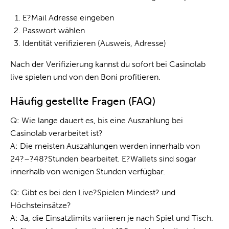
E?Mail Adresse eingeben
Passwort wählen
Identität verifizieren (Ausweis, Adresse)
Nach der Verifizierung kannst du sofort bei Casinolab
live spielen und von den Boni profitieren.
Häufig gestellte Fragen (FAQ)
Q: Wie lange dauert es, bis eine Auszahlung
bei
Casinolab
verarbeitet ist?
A: Die meisten Auszahlungen werden innerhalb von
24?–?48?Stunden bearbeitet. E?Wallets sind sogar
innerhalb von wenigen Stunden verfügbar.
Q: Gibt es bei den Live?Spielen Mindest? und
Höchsteinsätze?
A: Ja, die Einsatzlimits variieren je nach Spiel und Tisch.